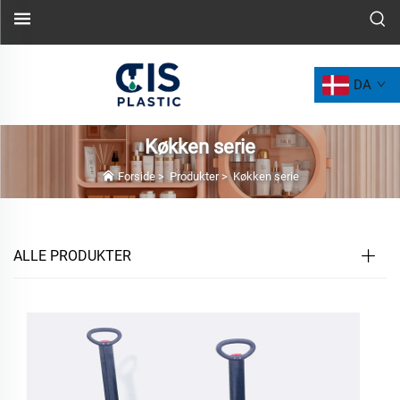
DA
Køkken serie
Forside
>
Produkter
>
Køkken serie
ALLE PRODUKTER