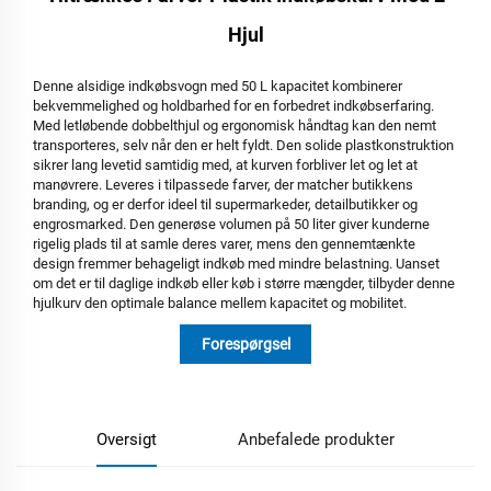
Hjul
Denne alsidige indkøbsvogn med 50 L kapacitet kombinerer
bekvemmelighed og holdbarhed for en forbedret indkøbserfaring.
Med letløbende dobbelthjul og ergonomisk håndtag kan den nemt
transporteres, selv når den er helt fyldt. Den solide plastkonstruktion
sikrer lang levetid samtidig med, at kurven forbliver let og let at
manøvrere. Leveres i tilpassede farver, der matcher butikkens
branding, og er derfor ideel til supermarkeder, detailbutikker og
engrosmarked. Den generøse volumen på 50 liter giver kunderne
rigelig plads til at samle deres varer, mens den gennemtænkte
design fremmer behageligt indkøb med mindre belastning. Uanset
om det er til daglige indkøb eller køb i større mængder, tilbyder denne
hjulkurv den optimale balance mellem kapacitet og mobilitet.
Forespørgsel
Oversigt
Anbefalede produkter