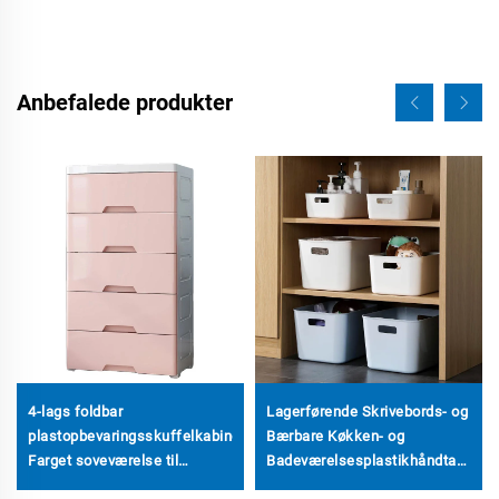
Anbefalede produkter
4-lags foldbar
Lagerførende Skrivebords- og
se
plastopbevaringsskuffelkabinet
Bærbare Køkken- og
Farget soveværelse til
Badeværelsesplastikhåndtag
husholdning med
Stable Lageringsbeholdere