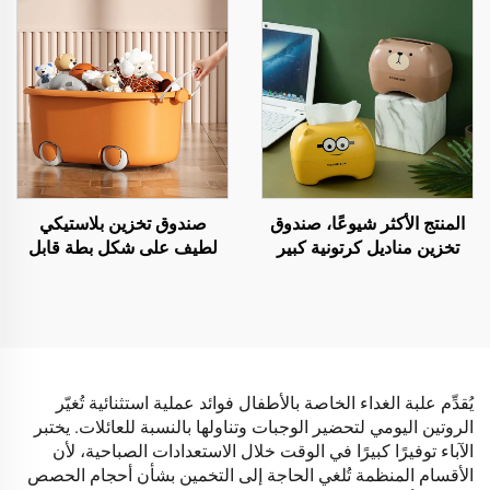
لتنظيم الأحذية
والألعاب والكتب بشكل
مستطيل
المنتج الأكثر شيوعًا، صندوق
صندوق تخزين بلاستيكي
تخزين مناديل كرتونية كبير
لطيف على شكل بطة قابل
السعة ومقاوم للماء، بتصميم
للفصل مع غطاء، صندوق
بسيط ومبتكر مع صينية ضخ
تخزين لألعاب الأطفال مزود
المناديل
بعجلات ومقبض
يُقدِّم علبة الغداء الخاصة بالأطفال فوائد عملية استثنائية تُغيّر
الروتين اليومي لتحضير الوجبات وتناولها بالنسبة للعائلات. يختبر
الآباء توفيرًا كبيرًا في الوقت خلال الاستعدادات الصباحية، لأن
الأقسام المنظمة تُلغي الحاجة إلى التخمين بشأن أحجام الحصص