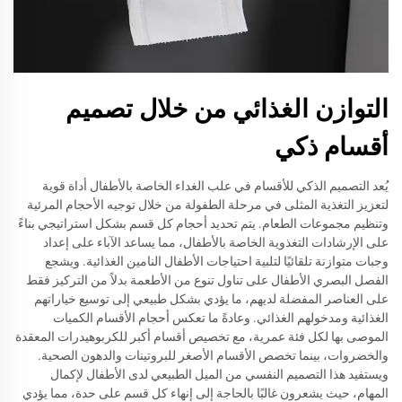
التوازن الغذائي من خلال تصميم
أقسام ذكي
يُعد التصميم الذكي للأقسام في علب الغداء الخاصة بالأطفال أداة قوية
لتعزيز التغذية المثلى في مرحلة الطفولة من خلال توجيه الأحجام المرئية
وتنظيم مجموعات الطعام. يتم تحديد أحجام كل قسم بشكل استراتيجي بناءً
على الإرشادات التغذوية الخاصة بالأطفال، مما يساعد الآباء على إعداد
وجبات متوازنة تلقائيًا لتلبية احتياجات الأطفال النامين الغذائية. ويشجع
الفصل البصري الأطفال على تناول تنوع من الأطعمة بدلاً من التركيز فقط
على العناصر المفضلة لديهم، ما يؤدي بشكل طبيعي إلى توسيع خياراتهم
الغذائية ومدخولهم الغذائي. وعادةً ما تعكس أحجام الأقسام الكميات
الموصى بها لكل فئة عمرية، مع تخصيص أقسام أكبر للكربوهيدرات المعقدة
والخضروات، بينما تخصص الأقسام الأصغر للبروتينات والدهون الصحية.
ويستفيد هذا التصميم النفسي من الميل الطبيعي لدى الأطفال لإكمال
المهام، حيث يشعرون غالبًا بالحاجة إلى إنهاء كل قسم على حدة، مما يؤدي