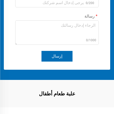
0/200
رسالة
0/1000
إرسال
علبة طعام أطفال