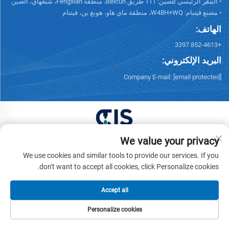
• المقر الرئيسي للصين: 111 طريق Beicun، منطقة Fengxian، شنغهاي، الصين
• مصنع فيتنام: W48H+WQ، منطقة ماي هاو، هونغ ين، فيتنام
الهاتف:
+852-4613 3397
البريد الإلكتروني:
Company E-mail:
[email protected]
We value your privacy
جميع الحقوق محفوظة © 2025 لشركة China XUONG
We use cookies and similar tools to provide our services. If you
HOANG TRADING COMPANY LIMITED. -
سياسة الخصوصية
don't want to accept all cookies, click Personalize cookies.
Accept all
Personalize cookies
الهاتف
البريد الإلكتروني
منتجات
الصفحة الرئيسية