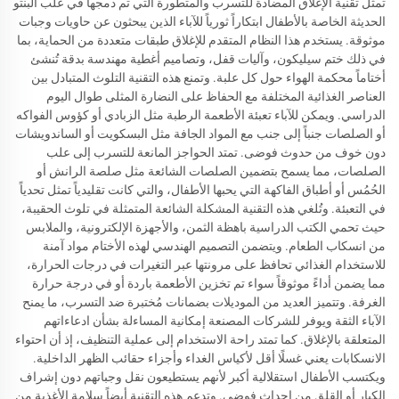
تمثل تقنية الإغلاق المضادة للتسرب والمتطورة التي تم دمجها في علب البنتو
الحديثة الخاصة بالأطفال ابتكاراً ثورياً للآباء الذين يبحثون عن حاويات وجبات
موثوقة. يستخدم هذا النظام المتقدم للإغلاق طبقات متعددة من الحماية، بما
في ذلك ختم سيليكون، وآليات قفل، وتصاميم أغطية مهندسة بدقة تُنشئ
أختاماً محكمة الهواء حول كل علبة. وتمنع هذه التقنية التلوث المتبادل بين
العناصر الغذائية المختلفة مع الحفاظ على النضارة المثلى طوال اليوم
الدراسي. ويمكن للآباء تعبئة الأطعمة الرطبة مثل الزبادي أو كؤوس الفواكه
أو الصلصات جنباً إلى جنب مع المواد الجافة مثل البسكويت أو الساندويشات
دون خوف من حدوث فوضى. تمتد الحواجز المانعة للتسرب إلى علب
الصلصات، مما يسمح بتضمين الصلصات الشائعة مثل صلصة الرانش أو
الحُمُس أو أطباق الفاكهة التي يحبها الأطفال، والتي كانت تقليدياً تمثل تحدياً
في التعبئة. وتُلغي هذه التقنية المشكلة الشائعة المتمثلة في تلوث الحقيبة،
حيث تحمي الكتب الدراسية باهظة الثمن، والأجهزة الإلكترونية، والملابس
من انسكاب الطعام. ويتضمن التصميم الهندسي لهذه الأختام مواد آمنة
للاستخدام الغذائي تحافظ على مرونتها عبر التغيرات في درجات الحرارة،
مما يضمن أداءً موثوقاً سواء تم تخزين الأطعمة باردة أو في درجة حرارة
الغرفة. وتتميز العديد من الموديلات بضمانات مُختبرة ضد التسرب، ما يمنح
الآباء الثقة ويوفر للشركات المصنعة إمكانية المساءلة بشأن ادعاءاتهم
المتعلقة بالإغلاق. كما تمتد راحة الاستخدام إلى عملية التنظيف، إذ أن احتواء
الانسكابات يعني غسلًا أقل لأكياس الغداء وأجزاء حقائب الظهر الداخلية.
ويكتسب الأطفال استقلالية أكبر لأنهم يستطيعون نقل وجباتهم دون إشراف
الكبار أو القلق من إحداث فوضى. وتدعم هذه التقنية أيضاً سلامة الأغذية من