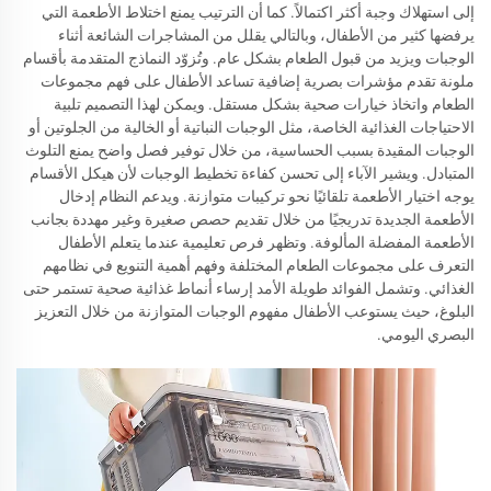
إلى استهلاك وجبة أكثر اكتمالاً. كما أن الترتيب يمنع اختلاط الأطعمة التي
يرفضها كثير من الأطفال، وبالتالي يقلل من المشاجرات الشائعة أثناء
الوجبات ويزيد من قبول الطعام بشكل عام. وتُزوّد النماذج المتقدمة بأقسام
ملونة تقدم مؤشرات بصرية إضافية تساعد الأطفال على فهم مجموعات
الطعام واتخاذ خيارات صحية بشكل مستقل. ويمكن لهذا التصميم تلبية
الاحتياجات الغذائية الخاصة، مثل الوجبات النباتية أو الخالية من الجلوتين أو
الوجبات المقيدة بسبب الحساسية، من خلال توفير فصل واضح يمنع التلوث
المتبادل. ويشير الآباء إلى تحسن كفاءة تخطيط الوجبات لأن هيكل الأقسام
يوجه اختيار الأطعمة تلقائيًا نحو تركيبات متوازنة. ويدعم النظام إدخال
الأطعمة الجديدة تدريجيًا من خلال تقديم حصص صغيرة وغير مهددة بجانب
الأطعمة المفضلة المألوفة. وتظهر فرص تعليمية عندما يتعلم الأطفال
التعرف على مجموعات الطعام المختلفة وفهم أهمية التنويع في نظامهم
الغذائي. وتشمل الفوائد طويلة الأمد إرساء أنماط غذائية صحية تستمر حتى
البلوغ، حيث يستوعب الأطفال مفهوم الوجبات المتوازنة من خلال التعزيز
البصري اليومي.