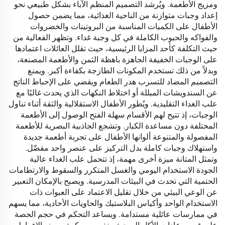
ومزيج الأطعمة. ويُرشد التصميم المنظم الآباء بشكل طبيعي نحو
إعداد وجبات متوازنة من الناحية الغذائية، مما يضمن حصول
الأطفال على الكميات المناسبة من البروتينات والخضروات
والفواكه والحبوب الكاملة في كل وجبة غداء. وتظهر الفعالية من
حيث التكلفة كأحد المزايا الرئيسية، حيث تقلل العائلات اعتمادها
على الوجبات الخفيفة الجاهزة باهظة الثمن والأطعمة المصنعة،
وبدلاً من ذلك تستخدم المكونات الطازجة بكفاءة أكبر. ويمنع
التصميم المضاد للتسرب هدر الطعام ويقضي على الإحباط الناتج
عن السندويشات المبللة أو اختلاط النكهات الذي يحدث غالبًا مع
علب الغداء التقليدية. ويُطور الأطفال الاستقلالية والثقة أثناء تناول
الوجبات، إذ تتيح لهم الأقسام سهلة الفتح الوصول إلى الأطعمة
المختلفة دون مساعدة الكبار. وتشجع الجاذبية البصرية للأطعمة
المفصولة والمتنوعة ألوانها الأطفال على تجربة أطعمة جديدة
واستهلاك وجبات كاملة بدل التركيز على عنصر واحد مفضّل.
وتمثل المتانة ميزة أخرى مهمة، إذ تتحمل علب الغداء عالية
الجودة الاستخدام اليومي والغسل المتكرر والسقوط والارتطامات
الحتمية التي تحدث في البيئات المدرسية. ويصبح بالإمكان التعبير
عن الوعي البيئي من خلال تقليل الاعتماد على العبوات ذات
الاستخدام الواحد وأكياس البلاستيك والحاويات الأحادية، مما يسهم
في ممارسات عائلية مستدامة. ويساعد التحكم في حجم الحصة