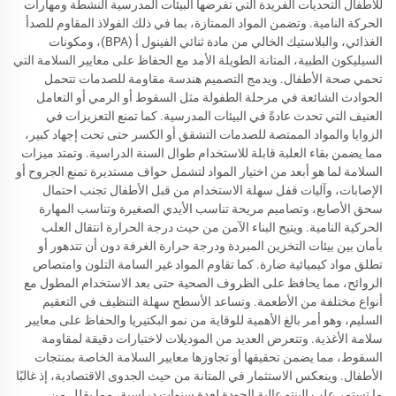
للأطفال التحديات الفريدة التي تفرضها البيئات المدرسية النشطة ومهارات
الحركة النامية. وتضمن المواد الممتازة، بما في ذلك الفولاذ المقاوم للصدأ
الغذائي، والبلاستيك الخالي من مادة ثنائي الفينول أ (BPA)، ومكونات
السيليكون الطبية، المتانة الطويلة الأمد مع الحفاظ على معايير السلامة التي
تحمي صحة الأطفال. ويدمج التصميم هندسة مقاومة للصدمات تتحمل
الحوادث الشائعة في مرحلة الطفولة مثل السقوط أو الرمي أو التعامل
العنيف التي تحدث عادةً في البيئات المدرسية. كما تمنع التعزيزات في
الزوايا والمواد الممتصة للصدمات التشقق أو الكسر حتى تحت إجهاد كبير،
مما يضمن بقاء العلبة قابلة للاستخدام طوال السنة الدراسية. وتمتد ميزات
السلامة لما هو أبعد من اختيار المواد لتشمل حواف مستديرة تمنع الجروح أو
الإصابات، وآليات قفل سهلة الاستخدام من قبل الأطفال تجنب احتمال
سحق الأصابع، وتصاميم مريحة تناسب الأيدي الصغيرة وتناسب المهارة
الحركية النامية. ويتيح البناء الآمن من حيث درجة الحرارة انتقال العلب
بأمان بين بيئات التخزين المبردة ودرجة حرارة الغرفة دون أن تتدهور أو
تطلق مواد كيميائية ضارة. كما تقاوم المواد غير السامة التلون وامتصاص
الروائح، مما يحافظ على الظروف الصحية حتى بعد الاستخدام المطول مع
أنواع مختلفة من الأطعمة. وتساعد الأسطح سهلة التنظيف في التعقيم
السليم، وهو أمر بالغ الأهمية للوقاية من نمو البكتيريا والحفاظ على معايير
سلامة الأغذية. وتتعرض العديد من الموديلات لاختبارات دقيقة لمقاومة
السقوط، مما يضمن تحقيقها أو تجاوزها معايير السلامة الخاصة بمنتجات
الأطفال. وينعكس الاستثمار في المتانة من حيث الجدوى الاقتصادية، إذ غالبًا
ما تستمر علب البنتو عالية الجودة لعدة سنوات دراسية، مما يقلل من