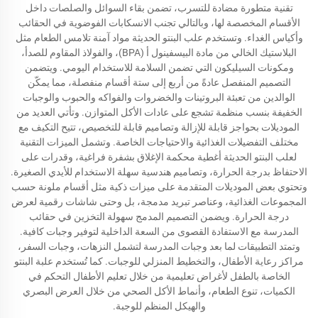
تقنية متطورة مضادة للتسرب، تضمن بقاء السوائل والصلصات داخل
الأقسام المخصصة لها، وبالتالي تجنب الانسكابات الفوضوية في الحقائب
وأكياس الغداء. وتستخدم علب البنتو الحديثة مواد آمنة تلامس الطعام مثل
البلاستيك الخالي من مادة البيسفينول أ (BPA)، والفولاذ المقاوم للصدأ،
ومكونات السيليكون التي تضمن السلامة للاستخدام اليومي. ويتضمن
التصميم المنفصل عادةً من أربع إلى ستة أقسام منفصلة، مما يمكّن
الوالدين من تعبئة البروتينات والخضروات والفواكه والحبوب والوجبات
الخفيفة بنسب منظمة تشجع على عادات الأكل المتوازن. وتأتي العديد من
الموديلات بحواجز قابلة للإزالة وتصاميم قابلة للتخصيص، تتيح التكيف مع
مختلف التفضيلات الغذائية والاحتياجات الخاصة. وتشمل الميزات التقنية
لعلب البنتو الحديثة أغطية محكمة الإغلاق بشفرة فراغية، وقدرات على
الاحتفاظ بدرجة الحرارة، وتصاميم هندسية سهلة الاستخدام للأيدي الصغيرة.
وتحتوي بعض الموديلات المتقدمة على ميزات ذكية مثل أقسام ملونة حسب
المجموعات الغذائية، وعناصر تبريد مدمجة، بل وحتى شاشات رقمية لعرض
درجة الحرارة. ويضمن التصميم المدمج سهولة التخزين في حقائب
المدرسة مع الاستفادة القصوى من السعة الداخلية لتوفير وجبات كافية.
وتمتد التطبيقات لما بعد وجبات المدرسة لتشمل النزهات، وجبات السفر،
مراكز رعاية الأطفال، والتخطيط المنزلي للوجبات. كما تُستخدم علبة البنتو
الخاصة بالطفل لأغراض تعليمية من خلال تعليم الأطفال التحكم في
الكميات، تنوع الطعام، وأنماط الأكل الصحي من خلال العرض البصري
والهيكل المنظم للوجبة.