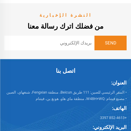
النشرة الإخبارية
من فضلك اترك رسالة معنا
اتصل بنا
العنوان:
• المقر الرئيسي للصين: 111 طريق Beicun، منطقة Fengxian، شنغهاي، الصين
• مصنع فيتنام: W48H+WQ، منطقة ماي هاو، هونغ ين، فيتنام
الهاتف:
+852-4613 3397
البريد الإلكتروني: