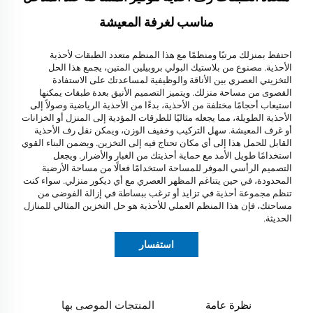
مناسب لغرفة المعيشة
احتفظ بمنزلك مرتبًا ومنظمًا مع هذا المنظم متعدد الطبقات لأحذية
الأحذية. مصنوع من بلاستيك البولي بروبيلين المتين، يجمع هذا الحل
التخزيني العصري بين الأناقة والوظيفية لمساعدتك على الاستفادة
القصوى من مساحة منزلك. ويتميز التصميم الأنيق بعدة طبقات يمكنها
استيعاب أحجامًا مختلفة من الأحذية، بدءًا من الأحذية الرياضية وصولاً إلى
الأحذية الطويلة، مما يجعله مثاليًا للطرقات المؤدية إلى المنزل أو الخزانات
أو غرف المعيشة. سهل التركيب وخفيف الوزن، ويمكن نقل رف الأحذية
القابل للحمل هذا إلى أي مكان تحتاج فيه إلى التخزين. ويضمن البناء القوي
استخدامًا طويل الأمد مع حماية أحذيتك من الغبار والأضرار. ويجعل
التصميم الرأسي الموفر للمساحة استخدامًا فعالًا من مساحة الأرضية
المحدودة، في حين يتناغم المظهر العصري مع أي ديكور منزلي. سواء كنت
تنظم مجموعة أحذية في تزايد أو ترغب ببساطة في إزالة الفوضى من
مساحتك، فإن هذا المنظم العملي للأحذية هو حل التخزين المثالي للمنازل
الحديثة.
استفسار
نظرة عامة
المنتجات الموصى بها