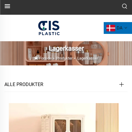
DA
Lagerkasser
Forside
>
Produkter
>
Lagerkasser
ALLE PRODUKTER