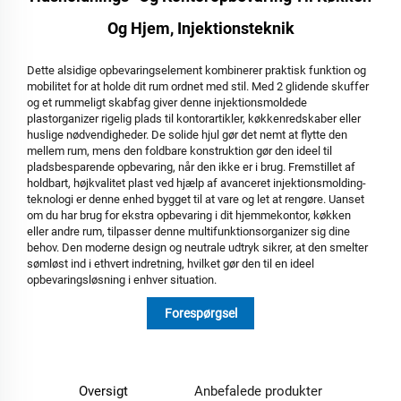
Og Hjem, Injektionsteknik
Dette alsidige opbevaringselement kombinerer praktisk funktion og
mobilitet for at holde dit rum ordnet med stil. Med 2 glidende skuffer
og et rummeligt skabfag giver denne injektionsmoldede
plastorganizer rigelig plads til kontorartikler, køkkenredskaber eller
huslige nødvendigheder. De solide hjul gør det nemt at flytte den
mellem rum, mens den foldbare konstruktion gør den ideel til
pladsbesparende opbevaring, når den ikke er i brug. Fremstillet af
holdbart, højkvalitet plast ved hjælp af avanceret injektionsmolding-
teknologi er denne enhed bygget til at vare og let at rengøre. Uanset
om du har brug for ekstra opbevaring i dit hjemmekontor, køkken
eller andre rum, tilpasser denne multifunktionsorganizer sig dine
behov. Den moderne design og neutrale udtryk sikrer, at den smelter
sømløst ind i ethvert indretning, hvilket gør den til en ideel
opbevaringsløsning i enhver situation.
Forespørgsel
Oversigt
Anbefalede produkter