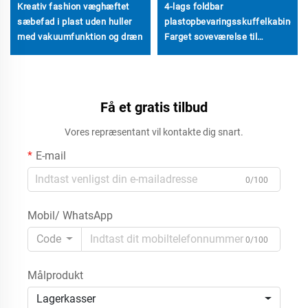
Kreativ fashion væghæftet
4-lags foldbar
sæbefad i plast uden huller
plastopbevaringsskuffelkabinet
med vakuumfunktion og dræn
Farget soveværelse til
husholdning med
uddragskufferter til
tøjorganisation
Få et gratis tilbud
Vores repræsentant vil kontakte dig snart.
E-mail
0/100
Mobil/ WhatsApp
Code
0/100
Målprodukt
Lagerkasser