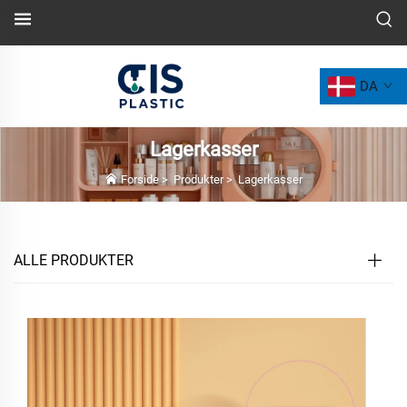
DA
Lagerkasser
Forside
>
Produkter
>
Lagerkasser
ALLE PRODUKTER