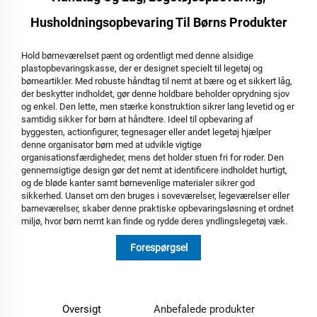
Husholdningsopbevaring Til Børns Produkter
Hold børneværelset pænt og ordentligt med denne alsidige
plastopbevaringskasse, der er designet specielt til legetøj og
børneartikler. Med robuste håndtag til nemt at bære og et sikkert låg,
der beskytter indholdet, gør denne holdbare beholder oprydning sjov
og enkel. Den lette, men stærke konstruktion sikrer lang levetid og er
samtidig sikker for børn at håndtere. Ideel til opbevaring af
byggesten, actionfigurer, tegnesager eller andet legetøj hjælper
denne organisator børn med at udvikle vigtige
organisationsfærdigheder, mens det holder stuen fri for roder. Den
gennemsigtige design gør det nemt at identificere indholdet hurtigt,
og de bløde kanter samt børnevenlige materialer sikrer god
sikkerhed. Uanset om den bruges i soveværelser, legeværelser eller
barneværelser, skaber denne praktiske opbevaringsløsning et ordnet
miljø, hvor børn nemt kan finde og rydde deres yndlingslegetøj væk.
Forespørgsel
Oversigt
Anbefalede produkter