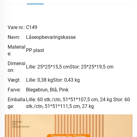
Vare nr.:
C149
Navn:
Låseopbevaringskasse
Material
PP plast
e:
Dimensi
Lille: 25*25*15,5 cmStor: 25*25*19,5 cm
on:
Vægt:
Lille: 0,38 kgStor: 0,43 kg
Farve:
Blegebrun, Blå, Pink
Emballa
Lille: 60 stk./ctn, 51*51*107,5 cm, 24 kg Stor: 60
ge:
stk./ctn, 51*51*111,5 cm, 27 kg