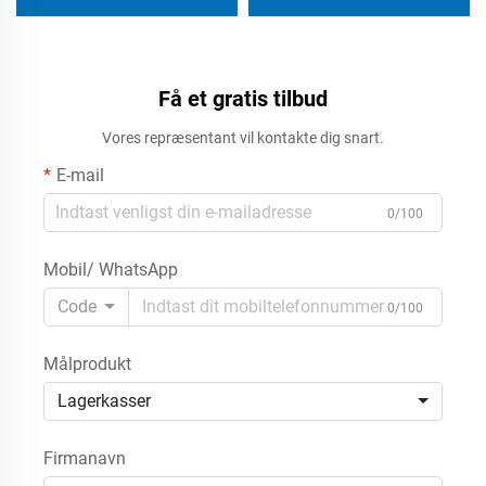
husholdning med
uddragskufferter til
tøjorganisation
Få et gratis tilbud
Vores repræsentant vil kontakte dig snart.
E-mail
0/100
Mobil/ WhatsApp
Code
0/100
Målprodukt
Lagerkasser
Firmanavn