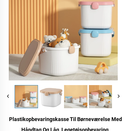
Plastikopbevaringskasse Til Børneværelse Med
Håndtag Og Låg, Legetøjsopbevaring,