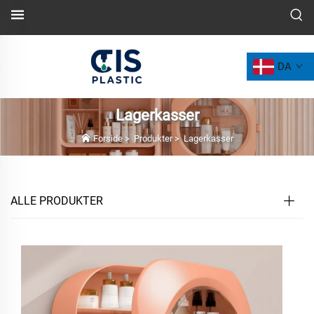
DA
Lagerkasser
Forside
>
Produkter
>
Lagerkasser
ALLE PRODUKTER