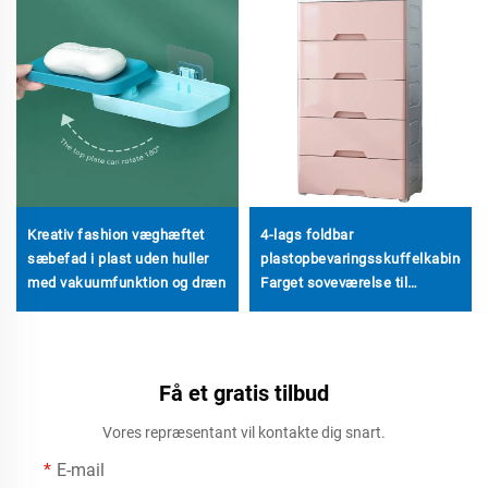
Kreativ fashion væghæftet
4-lags foldbar
sæbefad i plast uden huller
plastopbevaringsskuffelkabinet
med vakuumfunktion og dræn
Farget soveværelse til
husholdning med
uddragskufferter til
tøjorganisation
Få et gratis tilbud
Vores repræsentant vil kontakte dig snart.
E-mail