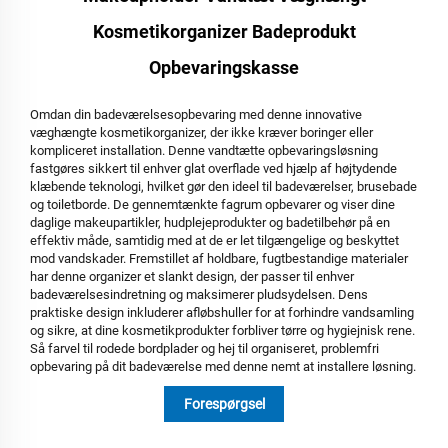
Kosmetikorganizer Badeprodukt
Opbevaringskasse
Omdan din badeværelsesopbevaring med denne innovative
væghængte kosmetikorganizer, der ikke kræver boringer eller
kompliceret installation. Denne vandtætte opbevaringsløsning
fastgøres sikkert til enhver glat overflade ved hjælp af højtydende
klæbende teknologi, hvilket gør den ideel til badeværelser, brusebade
og toiletborde. De gennemtænkte fagrum opbevarer og viser dine
daglige makeupartikler, hudplejeprodukter og badetilbehør på en
effektiv måde, samtidig med at de er let tilgængelige og beskyttet
mod vandskader. Fremstillet af holdbare, fugtbestandige materialer
har denne organizer et slankt design, der passer til enhver
badeværelsesindretning og maksimerer pludsydelsen. Dens
praktiske design inkluderer afløbshuller for at forhindre vandsamling
og sikre, at dine kosmetikprodukter forbliver tørre og hygiejnisk rene.
Så farvel til rodede bordplader og hej til organiseret, problemfri
opbevaring på dit badeværelse med denne nemt at installere løsning.
Forespørgsel