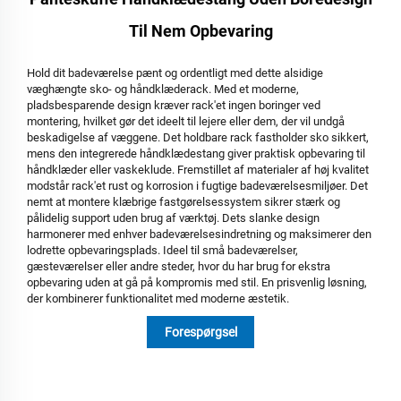
Til Nem Opbevaring
Hold dit badeværelse pænt og ordentligt med dette alsidige
væghængte sko- og håndklæderack. Med et moderne,
pladsbesparende design kræver rack'et ingen boringer ved
montering, hvilket gør det ideelt til lejere eller dem, der vil undgå
beskadigelse af væggene. Det holdbare rack fastholder sko sikkert,
mens den integrerede håndklædestang giver praktisk opbevaring til
håndklæder eller vaskeklude. Fremstillet af materialer af høj kvalitet
modstår rack'et rust og korrosion i fugtige badeværelsesmiljøer. Det
nemt at montere klæbrige fastgørelsessystem sikrer stærk og
pålidelig support uden brug af værktøj. Dets slanke design
harmonerer med enhver badeværelsesindretning og maksimerer den
lodrette opbevaringsplads. Ideel til små badeværelser,
gæsteværelser eller andre steder, hvor du har brug for ekstra
opbevaring uden at gå på kompromis med stil. En prisvenlig løsning,
der kombinerer funktionalitet med moderne æstetik.
Forespørgsel