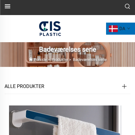
DA
Badeværelses serie
Forside
>
Produkter
>
Badeværelses serie
ALLE PRODUKTER