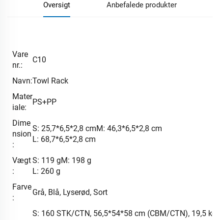
Oversigt
Anbefalede produkter
Vare
C10
nr.:
Navn:
Towl Rack
Mater
PS+PP
iale:
Dime
S: 25,7*6,5*2,8 cmM: 46,3*6,5*2,8 cm
nsion
L: 68,7*6,5*2,8 cm
:
Vægt
S: 119 gM: 198 g
:
L: 260 g
Farve
Grå, Blå, Lyserød, Sort
:
S: 160 STK/CTN, 56,5*54*58 cm (CBM/CTN), 19,5 kg