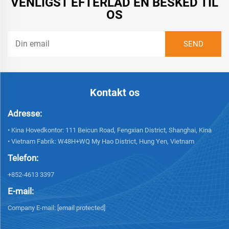
VENLIGST EFTERLAD EN BESKED TIL
OS
Kontakt os
Adresse:
• Kina Hovedkontor: 111 Beicun Road, Fengxian District, Shanghai, Kina
• Vietnam Fabrik: W48H+WQ My Hao District, Hung Yen, Vietnam
Telefon:
+852-4613 3397
E-mail:
Company E-mail:
[email protected]