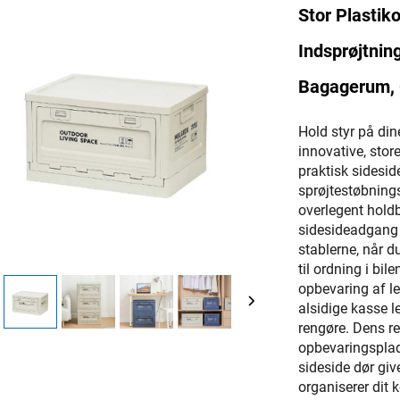
Stor Plasti
Indsprøjtnin
Bagagerum, 
Hold styr på di
innovative, stor
praktisk sidesid
sprøjtestøbning
overlegent holdb
sidesideadgang e
stablerne, når d
til ordning i bil
opbevaring af le
alsidige kasse l
rengøre. Dens r
opbevaringsplad
sideside dør giv
organiserer dit 