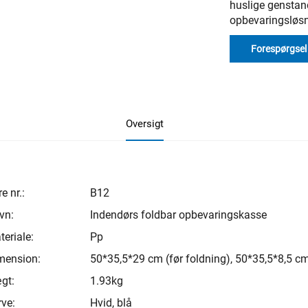
huslige genstan
opbevaringsløsn
Forespørgsel
Oversigt
e nr.:
B12
vn:
Indendørs foldbar opbevaringskasse
eriale:
Pp
mension:
50*35,5*29 cm (før foldning), 50*35,5*8,5 cm
gt:
1.93kg
rve:
Hvid, blå