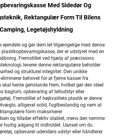
kopbevaringskasse Med Sidedør Og
gsteknik, Rektangulær Form Til Bilens
Camping, Legetøjshyldning
ne ejendele og gør dem let tilgængelige med denne
e plastikopbevaringskasse, der er udstyret med en
eåbning. Fremstillet ved hjælp af præcisions
steknologi, leverer denne rektangulære beholder
arhed og strukturel integritet. Den unikke
liminerer behovet for at fjerne kasser fra
u skal hente genstande frem, hvilket gør den ideel
ens bagrum, opbevaring af teltudstyr eller
getøj. Fremstillet af højkvalitets plastik er denne
etvægts, alligevel solid, fugtbestandig og nem at
ektangulære form maksimerer
sen og tillader effektiv stablet, mens den nemme
er hurtig adgang til indholdet. Uanset om du
køretøj, opbevarer udendørs udstyr eller håndterer