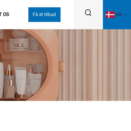
T OS
Få et tilbud
DA