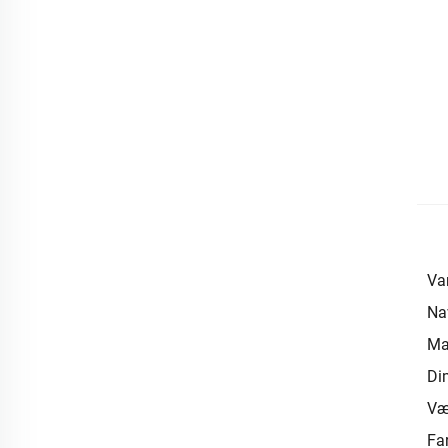
Var
Na
Mat
Di
Væ
Fa