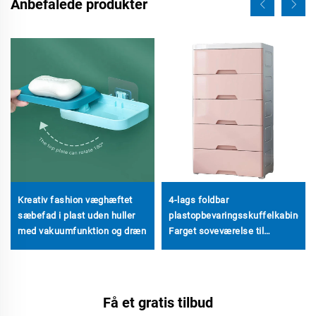
Anbefalede produkter
Kreativ fashion væghæftet
4-lags foldbar
sæbefad i plast uden huller
plastopbevaringsskuffelkabinet
med vakuumfunktion og dræn
Farget soveværelse til
husholdning med
uddragskufferter til
tøjorganisation
Få et gratis tilbud