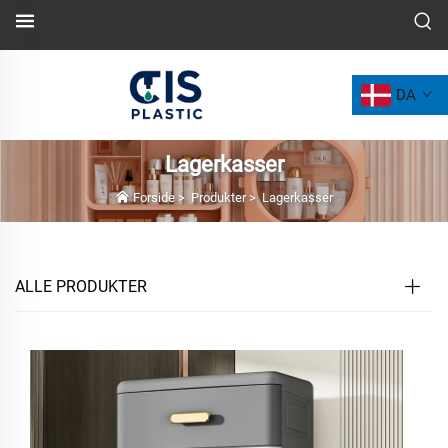
DA
Lagerkasser
Forside
>
Produkter
>
Lagerkasser
ALLE PRODUKTER