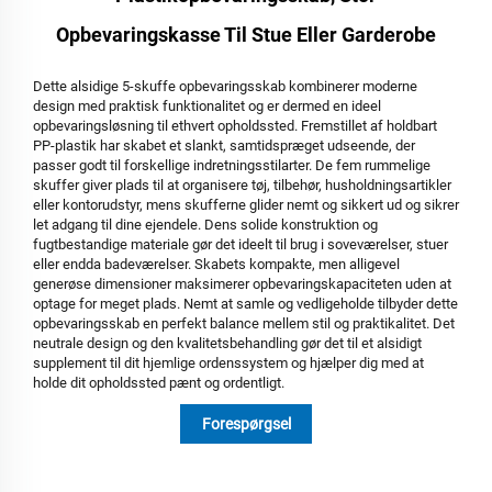
Opbevaringskasse Til Stue Eller Garderobe
Dette alsidige 5-skuffe opbevaringsskab kombinerer moderne
design med praktisk funktionalitet og er dermed en ideel
opbevaringsløsning til ethvert opholdssted. Fremstillet af holdbart
PP-plastik har skabet et slankt, samtidspræget udseende, der
passer godt til forskellige indretningsstilarter. De fem rummelige
skuffer giver plads til at organisere tøj, tilbehør, husholdningsartikler
eller kontorudstyr, mens skufferne glider nemt og sikkert ud og sikrer
let adgang til dine ejendele. Dens solide konstruktion og
fugtbestandige materiale gør det ideelt til brug i soveværelser, stuer
eller endda badeværelser. Skabets kompakte, men alligevel
generøse dimensioner maksimerer opbevaringskapaciteten uden at
optage for meget plads. Nemt at samle og vedligeholde tilbyder dette
opbevaringsskab en perfekt balance mellem stil og praktikalitet. Det
neutrale design og den kvalitetsbehandling gør det til et alsidigt
supplement til dit hjemlige ordenssystem og hjælper dig med at
holde dit opholdssted pænt og ordentligt.
Forespørgsel