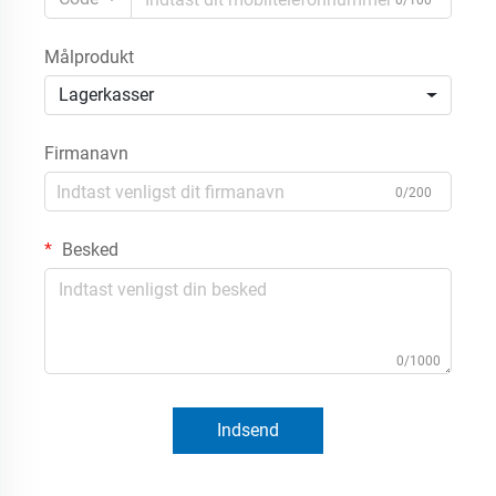
0/100
Målprodukt
Lagerkasser
Firmanavn
0/200
Besked
0/1000
Indsend