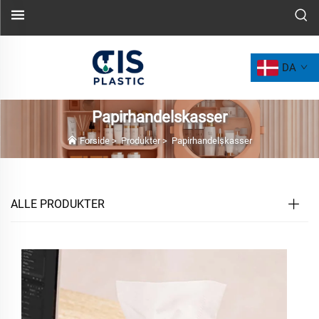
DA
Papirhandelskasser
Forside
>
Produkter
>
Papirhandelskasser
ALLE PRODUKTER