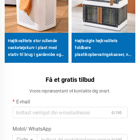
Højtkvalitets stor rullende
Højtsolgte højkvalitets
vasketøjskurv i plast med
foldbare
stativ til brug i garderobe og
plastikopbevaringskasser, ny
tøjopbevaring
produkt injektion
rektangulære beholdere,
sammenklappelig
Få et gratis tilbud
opbevaringskasse
Vores repræsentant vil kontakte dig snart.
E-mail
0/100
Mobil/ WhatsApp
Code