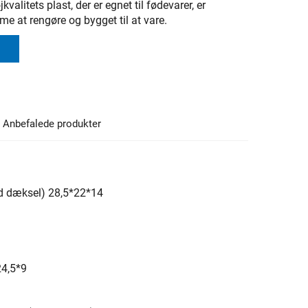
jkvalitets plast, der er egnet til fødevarer, er
e at rengøre og bygget til at vare.
Anbefalede produkter
d dæksel) 28,5*22*14
24,5*9