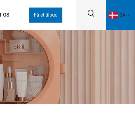
T OS
Få et tilbud
DA