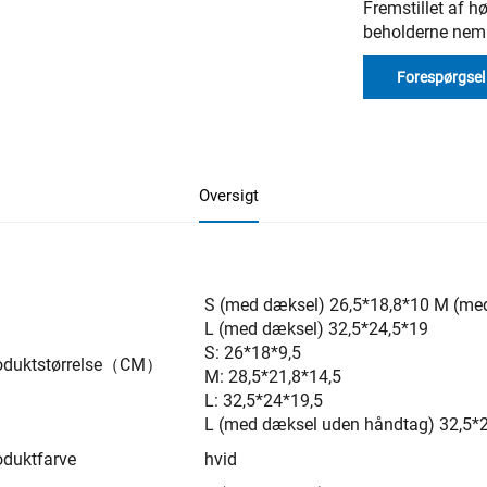
Fremstillet af hø
beholderne nemm
Forespørgsel
Oversigt
S (med dæksel) 26,5*18,8*10 M (me
L (med dæksel) 32,5*24,5*19
S: 26*18*9,5
oduktstørrelse（CM）
M: 28,5*21,8*14,5
L: 32,5*24*19,5
L (med dæksel uden håndtag) 32,5*
oduktfarve
hvid