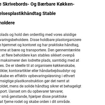
e Skrivebords- Og Bærbare Køkken-
lsesplastikhåndtag Stable
holdere
 plads og hold den ordentlig med vores alsidige
varingsbeholdere. Disse holdbare plastorganizere
åde hjemmet og kontoret og har praktiske håndtag,
mme at bære og transportere. Den gennemtænkte
 at flere beholdere kan stables sikkert ovenpå
 maksimerer den lodrette plads, samtidig med at
. De er ideelle til at organisere køkkenskabe,
kler, kontorartikler eller håndarbejdsudstyr og
kabe en effektiv opbevaringsløsning i ethvert
sigtige plastkonstruktion gør det nemt at
holdet, mens de solide håndtag sikrer et behageligt
port. Uanset om du opbevarer tørvarer,
ller små genstande, hjælper disse praktiske
t fjerne rodet og skabe orden i dit område.