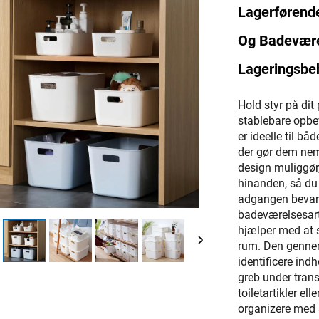
Lagerførend
Og Badevære
Lageringsbe
Hold styr på dit
stablebare opbe
er ideelle til b
der gør dem ne
design muliggør,
hinanden, så du
adgangen bevares
badeværelsesarti
hjælper med at s
rum. Den gennem
identificere ind
greb under trans
toiletartikler e
organizere med a