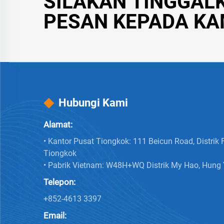
SILAKAN TINGGAL
PESAN KEPADA KA
Hubungi Kami
Alamat:
• Kantor Pusat Tiongkok: 111 Beicun Road, Distrik 
Tiongkok
• Pabrik Vietnam: W48H+WQ Distrik My Hao, Hung 
Telepon:
+852-4613 3397
Email: