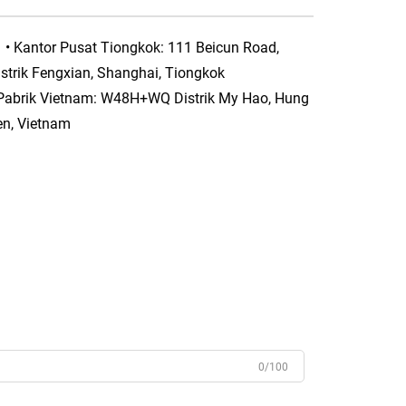
• Kantor Pusat Tiongkok: 111 Beicun Road,
istrik Fengxian, Shanghai, Tiongkok
 Pabrik Vietnam: W48H+WQ Distrik My Hao, Hung
en, Vietnam
0/100