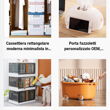
Cassettiera rettangolare
Porta fazzoletti
moderna minimalista in
personalizzato OEM,
plastica pieghevole con
portanapking in plastica
coperchio, organizzatore
da tavolo con supporto per
richiudibile per l'ufficio
telefono cellulare, vendita
all'ingrosso