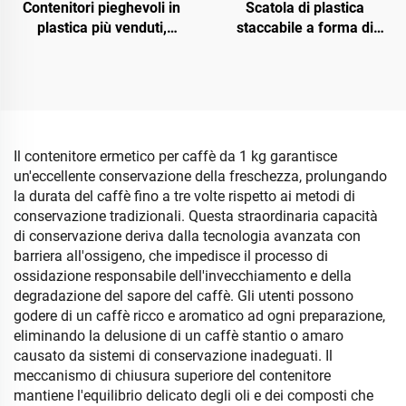
Contenitori pieghevoli in
Scatola di plastica
plastica più venduti,
staccabile a forma di
scatole pieghevoli
simpatico anatroccolo con
multifunzionali, contenitori
coperchio, contenitore per
rettangolari per vestiti,
giocattoli per bambini con
giocattoli, libri
ruote e maniglia
Il contenitore ermetico per caffè da 1 kg garantisce
un'eccellente conservazione della freschezza, prolungando
la durata del caffè fino a tre volte rispetto ai metodi di
conservazione tradizionali. Questa straordinaria capacità
di conservazione deriva dalla tecnologia avanzata con
barriera all'ossigeno, che impedisce il processo di
ossidazione responsabile dell'invecchiamento e della
degradazione del sapore del caffè. Gli utenti possono
godere di un caffè ricco e aromatico ad ogni preparazione,
eliminando la delusione di un caffè stantio o amaro
causato da sistemi di conservazione inadeguati. Il
meccanismo di chiusura superiore del contenitore
mantiene l'equilibrio delicato degli oli e dei composti che