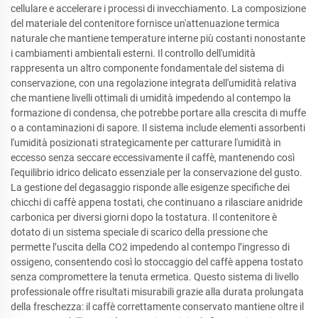
cellulare e accelerare i processi di invecchiamento. La composizione
del materiale del contenitore fornisce un'attenuazione termica
naturale che mantiene temperature interne più costanti nonostante
i cambiamenti ambientali esterni. Il controllo dell'umidità
rappresenta un altro componente fondamentale del sistema di
conservazione, con una regolazione integrata dell'umidità relativa
che mantiene livelli ottimali di umidità impedendo al contempo la
formazione di condensa, che potrebbe portare alla crescita di muffe
o a contaminazioni di sapore. Il sistema include elementi assorbenti
l'umidità posizionati strategicamente per catturare l'umidità in
eccesso senza seccare eccessivamente il caffè, mantenendo così
l'equilibrio idrico delicato essenziale per la conservazione del gusto.
La gestione del degasaggio risponde alle esigenze specifiche dei
chicchi di caffè appena tostati, che continuano a rilasciare anidride
carbonica per diversi giorni dopo la tostatura. Il contenitore è
dotato di un sistema speciale di scarico della pressione che
permette l’uscita della CO2 impedendo al contempo l’ingresso di
ossigeno, consentendo così lo stoccaggio del caffè appena tostato
senza compromettere la tenuta ermetica. Questo sistema di livello
professionale offre risultati misurabili grazie alla durata prolungata
della freschezza: il caffè correttamente conservato mantiene oltre il