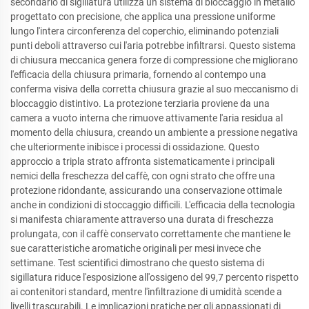
secondario di sigillatura utilizza un sistema di bloccaggio in metallo
progettato con precisione, che applica una pressione uniforme
lungo l'intera circonferenza del coperchio, eliminando potenziali
punti deboli attraverso cui l'aria potrebbe infiltrarsi. Questo sistema
di chiusura meccanica genera forze di compressione che migliorano
l'efficacia della chiusura primaria, fornendo al contempo una
conferma visiva della corretta chiusura grazie al suo meccanismo di
bloccaggio distintivo. La protezione terziaria proviene da una
camera a vuoto interna che rimuove attivamente l'aria residua al
momento della chiusura, creando un ambiente a pressione negativa
che ulteriormente inibisce i processi di ossidazione. Questo
approccio a tripla strato affronta sistematicamente i principali
nemici della freschezza del caffè, con ogni strato che offre una
protezione ridondante, assicurando una conservazione ottimale
anche in condizioni di stoccaggio difficili. L'efficacia della tecnologia
si manifesta chiaramente attraverso una durata di freschezza
prolungata, con il caffè conservato correttamente che mantiene le
sue caratteristiche aromatiche originali per mesi invece che
settimane. Test scientifici dimostrano che questo sistema di
sigillatura riduce l'esposizione all'ossigeno del 99,7 percento rispetto
ai contenitori standard, mentre l'infiltrazione di umidità scende a
livelli trascurabili. Le implicazioni pratiche per gli appassionati di