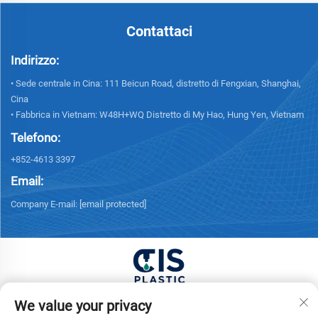
Contattaci
Indirizzo:
• Sede centrale in Cina: 111 Beicun Road, distretto di Fengxian, Shanghai,
Cina
• Fabbrica in Vietnam: W48H+WQ Distretto di My Hao, Hung Yen, Vietnam
Telefono:
+852-4613 3397
Email:
Company E-mail:
[email protected]
Copyright © 2025 China XUONG HOANG TRADING
We value your privacy
COMPANY LIMITED Tutti i diritti riservati. -
Informativa