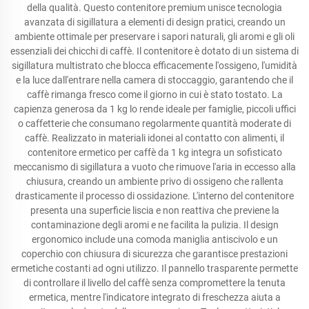
della qualità. Questo contenitore premium unisce tecnologia
avanzata di sigillatura a elementi di design pratici, creando un
ambiente ottimale per preservare i sapori naturali, gli aromi e gli oli
essenziali dei chicchi di caffè. Il contenitore è dotato di un sistema di
sigillatura multistrato che blocca efficacemente l'ossigeno, l'umidità
e la luce dall'entrare nella camera di stoccaggio, garantendo che il
caffè rimanga fresco come il giorno in cui è stato tostato. La
capienza generosa da 1 kg lo rende ideale per famiglie, piccoli uffici
o caffetterie che consumano regolarmente quantità moderate di
caffè. Realizzato in materiali idonei al contatto con alimenti, il
contenitore ermetico per caffè da 1 kg integra un sofisticato
meccanismo di sigillatura a vuoto che rimuove l'aria in eccesso alla
chiusura, creando un ambiente privo di ossigeno che rallenta
drasticamente il processo di ossidazione. L'interno del contenitore
presenta una superficie liscia e non reattiva che previene la
contaminazione degli aromi e ne facilita la pulizia. Il design
ergonomico include una comoda maniglia antiscivolo e un
coperchio con chiusura di sicurezza che garantisce prestazioni
ermetiche costanti ad ogni utilizzo. Il pannello trasparente permette
di controllare il livello del caffè senza compromettere la tenuta
ermetica, mentre l'indicatore integrato di freschezza aiuta a