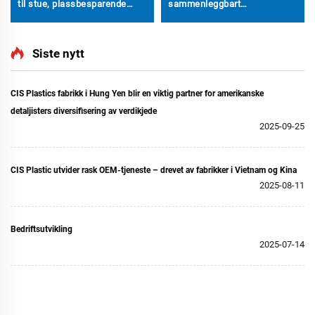
til stue, plassbesparende
sammenleggbart
lagringshylle i PP-plast med
organiseringsbord for små
design tett inntil døren
leiligheter, rektangulær form
Siste nytt
CIS Plastics fabrikk i Hung Yen blir en viktig partner for amerikanske
detaljisters diversifisering av verdikjede
2025-09-25
CIS Plastic utvider rask OEM-tjeneste – drevet av fabrikker i Vietnam og Kina
2025-08-11
Bedriftsutvikling
2025-07-14