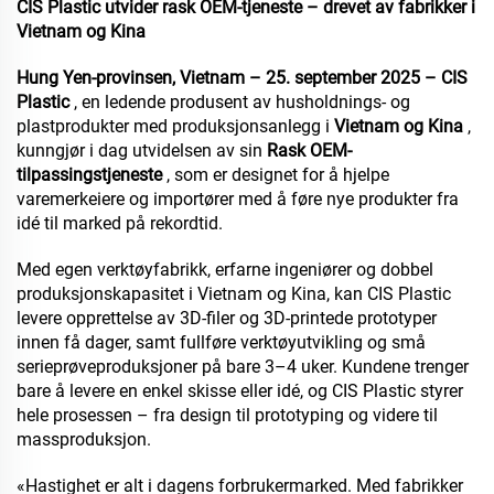
CIS Plastic utvider rask OEM-tjeneste – drevet av fabrikker i
Vietnam og Kina
Hung Yen-provinsen, Vietnam – 25. september 2025 – CIS
Plastic
, en ledende produsent av husholdnings- og
plastprodukter med produksjonsanlegg i
Vietnam og Kina
,
kunngjør i dag utvidelsen av sin
Rask OEM-
tilpassingstjeneste
, som er designet for å hjelpe
varemerkeiere og importører med å føre nye produkter fra
idé til marked på rekordtid.
Med egen verktøyfabrikk, erfarne ingeniører og dobbel
produksjonskapasitet i Vietnam og Kina, kan CIS Plastic
levere opprettelse av 3D-filer og 3D-printede prototyper
innen få dager, samt fullføre verktøyutvikling og små
serieprøveproduksjoner på bare 3–4 uker. Kundene trenger
bare å levere en enkel skisse eller idé, og CIS Plastic styrer
hele prosessen – fra design til prototyping og videre til
massproduksjon.
«Hastighet er alt i dagens forbrukermarked. Med fabrikker