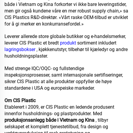
både i Vietnam og Kina forkorter vi ikke bare leveringstider,
men gir også kundene våre en mer robust supply chain,» sa
CIS Plastics R&D-direktør. «Vårt raske OEM-tilbud er utviklet
for å gi merker en konkurransefordel.»
Leverer allerede store globale butikker og e-handelsmerker,
leverer CIS Plastic et bredt
produkt
sortiment inkludert
lagringsbokser
, kjøkkenutstyr, tilbehør til kjæledyr og andre
husholdningsplaster.
Med strenge IQC/OQC- og fullstendige
inspeksjonsprosesser, samt internasjonale sertifiseringer,
sikrer CIS Plastic at alle produkter oppfyller de høye
standardene i USA og europeiske markeder.
Om CIS Plastic
Etablerert i 2009, er CIS Plastic en ledende produsent
innenfor husholdnings- og plastprodukter. Med
produksjonsanlegg både i Vietnam og Kina
, tilbyr
selskapet et komplett tjenestetilbud, fra design og