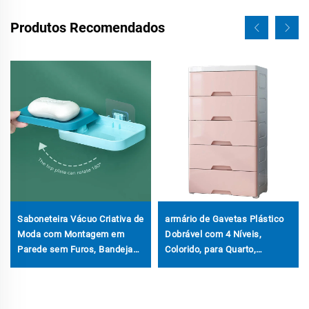
Produtos Recomendados
Saboneteira Vácuo Criativa de
armário de Gavetas Plástico
Moda com Montagem em
Dobrável com 4 Níveis,
Parede sem Furos, Bandeja
Colorido, para Quarto,
de Plástico com Escorredor
Doméstico, com Gavetas
para Sabonete, Suporte
Pull-out para Organização de
Roupas