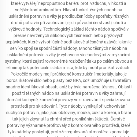
které vytvářejí nepropustnou bariéru proti vzduchu, vlhkosti a
vnějším kontaminantům. Hlavní funkcí těsných nádob na
uskladnění potravin s víky je prodloužení doby spotřeby různých
druhů potravin při zachování jejich původní čerstvosti, chuti a
výživové hodnoty. Technologický základ těchto nádob spočívá v
přesně navržených silikonových těsněních nebo pryžových
ucpávkách, které vytvoří úplně podtlakově utěsněný uzávěr, jakmile
se víko spojí se spodní částí nádoby. Mnoho těsných nádob na
uskladnění potravin s víky je vybaveno vícebodovými zamykacími
systémy, které zajistí rovnoměrné rozložení tlaku po celém obvodu a
eliminují tak potenciální slabá místa, kde by mohl pronikat vzduch.
Pokročilé modely mají průhledné konstrukční materiály, jako je
borosilikátové sklo nebo plasty bez BPA, což umožňuje uživatelům
snadno identifikovat obsah, aniž by byla narušena těsnost. Oblasti
použití těsných nádob na uskladnění potravin s víky zahrnují
domácí kuchyně, komerční provozy ve stravování i specializovaná
prostředí pro skladování. Tyto nádoby vynikají při uchovávání
suchých potravin, jako jsou obiloviny, mouka, cukr a koření, a brání
tak jejich zkysnutí a chrání před pronikáním škůdců. Čerstvé
potraviny významně profitovaly z kontrolovaného prostředí, které
tyto nádoby poskytují, protože regulovaná atmosféra zpomaluje