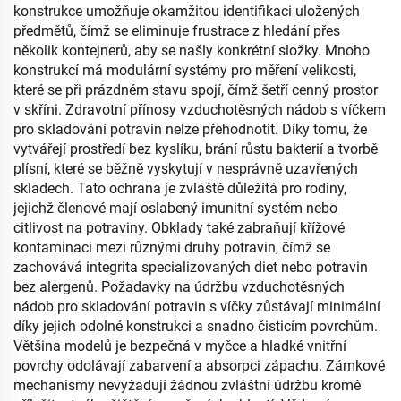
konstrukce umožňuje okamžitou identifikaci uložených
předmětů, čímž se eliminuje frustrace z hledání přes
několik kontejnerů, aby se našly konkrétní složky. Mnoho
konstrukcí má modulární systémy pro měření velikosti,
které se při prázdném stavu spojí, čímž šetří cenný prostor
v skříni. Zdravotní přínosy vzduchotěsných nádob s víčkem
pro skladování potravin nelze přehodnotit. Díky tomu, že
vytvářejí prostředí bez kyslíku, brání růstu bakterií a tvorbě
plísní, které se běžně vyskytují v nesprávně uzavřených
skladech. Tato ochrana je zvláště důležitá pro rodiny,
jejichž členové mají oslabený imunitní systém nebo
citlivost na potraviny. Obklady také zabraňují křížové
kontaminaci mezi různými druhy potravin, čímž se
zachovává integrita specializovaných diet nebo potravin
bez alergenů. Požadavky na údržbu vzduchotěsných
nádob pro skladování potravin s víčky zůstávají minimální
díky jejich odolné konstrukci a snadno čisticím povrchům.
Většina modelů je bezpečná v myčce a hladké vnitřní
povrchy odolávají zabarvení a absorpci zápachu. Zámkové
mechanismy nevyžadují žádnou zvláštní údržbu kromě