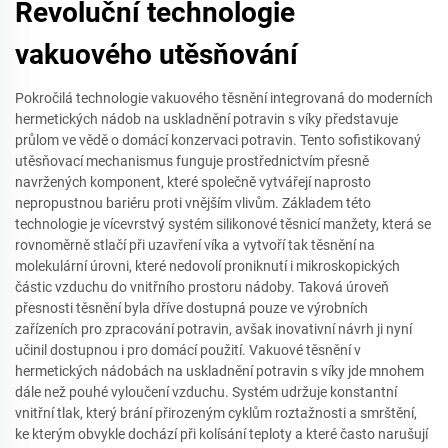
Revoluční technologie
vakuového utěsňování
Pokročilá technologie vakuového těsnění integrovaná do moderních
hermetických nádob na uskladnění potravin s víky představuje
průlom ve vědě o domácí konzervaci potravin. Tento sofistikovaný
utěsňovací mechanismus funguje prostřednictvím přesně
navržených komponent, které společně vytvářejí naprosto
nepropustnou bariéru proti vnějším vlivům. Základem této
technologie je vícevrstvý systém silikonové těsnicí manžety, která se
rovnoměrně stlačí při uzavření víka a vytvoří tak těsnění na
molekulární úrovni, které nedovolí proniknutí i mikroskopických
částic vzduchu do vnitřního prostoru nádoby. Taková úroveň
přesnosti těsnění byla dříve dostupná pouze ve výrobních
zařízeních pro zpracování potravin, avšak inovativní návrh ji nyní
učinil dostupnou i pro domácí použití. Vakuové těsnění v
hermetických nádobách na uskladnění potravin s víky jde mnohem
dále než pouhé vyloučení vzduchu. Systém udržuje konstantní
vnitřní tlak, který brání přirozeným cyklům roztažnosti a smrštění,
ke kterým obvykle dochází při kolísání teploty a které často narušují