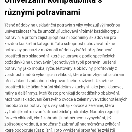
různými potravinami
Těsné nádoby na uskladnění potravin s víky vykazují výjimečnou
univerzálnost tím, že umožňují uchovávání téměř každého typu
potravin, a přitom zajišťují optimální podmínky skladování pro
každou konkrétní kategorii. Tato schopnost uchovávat různé
potraviny pochází z možnosti nádob vytvářet přizpůsobené
prostředí pro skladování, které se upravuje podle specifických
požadavků na uchovávání jednotlivých typů potravin. Sušené
potraviny, jako mouka, rýže, těstoviny a obiloviny, profitovaly z
vlastností nádob vylučujících vlhkost, které brání zkysnutí a chrání
před vlhkostí způsobující slepování nebo kazivost. Uzavřené
prostředí také účinně brání škůdcům v kuchyni, jako jsou klasovci,
můry a další hmyz, kteří často pronikají do tradičního obalování.
Možnosti skladování čerstvého ovoce a zeleniny ve vzduchotěsných
nádobách na potraviny s víky sahají k ovoce a zelenině, která
vyžadují kontrolované atmosférické podmínky. Nádoby regulují
úroveň vlhkosti, čímž zabraňují nadměrnému vysychání, jež
způsobuje vadnutí, a současně zabraňují nadměrnému zvlhčení,
které podporuje růst plísní. Toto vyvážené prostředí je zvláště