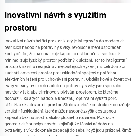
Inovativní návrh s využitím
prostoru
Inovativní návrh šetřící prostor, který je integrován do moderních
těsnicích nádob na potraviny s víky, revolučně mění uspořádání
kuchyně tím, že maximalizuje kapacitu uskladnění a současně
minimalizuje fyzický prostor potřebný k uložení. Tento inteligentní
přístup k návrhu řeší jednu z nejčastějších výzev, jimž čelí domácí
kuchaři: omezený prostor pro uskladnění spojený s potřebou
efektivních řešení pro uchovávání potravin. Obdélníkové a čtvercové
tvary většiny těsnicích nádob na potraviny s víky jsou speciálně
navrženy tak, aby eliminovaly plýtvání prostorem, ke kterému
dochází u kulatých nádob, a umožňují optimální využití polic,
skříněk a skladovacích prostor. Stohovatelná konstrukce umožňuje
vertikální uskladnění, které může násobně zvýšit dostupnou
kapacitu bez nutnosti dalšího plošného rozšíření. Pokročilé
geometrické principy návrhu zajišťují, že těsnicí nádoby na
potraviny s víky dokonale zapadají do sebe, když jsou prázdné, čímž