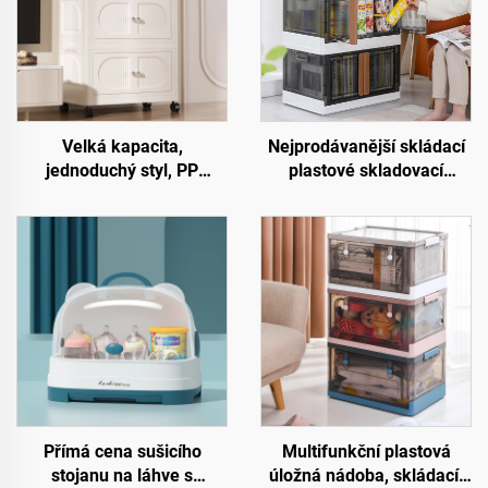
Velká kapacita,
Nejprodávanější skládací
jednoduchý styl, PP
plastové skladovací
plastová dvoudveřová
nádoby, multifunkční
skříň, obdélníkový tvar,
skládací krabice a koše na
skládací, pohyblivý
oblečení, hračky, knihy,
otevřený domácí úložný
obdélníkové
kontejner
Přímá cena sušicího
Multifunkční plastová
stojanu na láhve s
úložná nádoba, skládací,