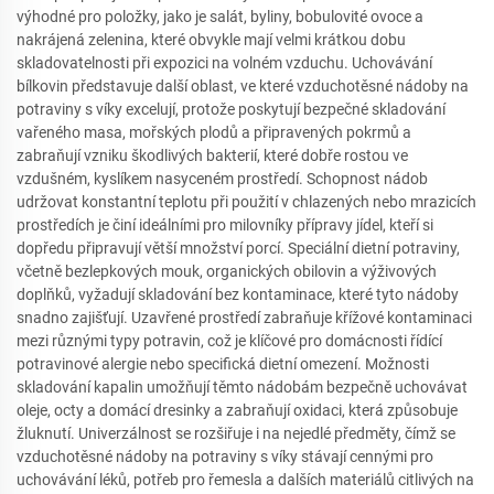
výhodné pro položky, jako je salát, byliny, bobulovité ovoce a
nakrájená zelenina, které obvykle mají velmi krátkou dobu
skladovatelnosti při expozici na volném vzduchu. Uchovávání
bílkovin představuje další oblast, ve které vzduchotěsné nádoby na
potraviny s víky excelují, protože poskytují bezpečné skladování
vařeného masa, mořských plodů a připravených pokrmů a
zabraňují vzniku škodlivých bakterií, které dobře rostou ve
vzdušném, kyslíkem nasyceném prostředí. Schopnost nádob
udržovat konstantní teplotu při použití v chlazených nebo mrazicích
prostředích je činí ideálními pro milovníky přípravy jídel, kteří si
dopředu připravují větší množství porcí. Speciální dietní potraviny,
včetně bezlepkových mouk, organických obilovin a výživových
doplňků, vyžadují skladování bez kontaminace, které tyto nádoby
snadno zajišťují. Uzavřené prostředí zabraňuje křížové kontaminaci
mezi různými typy potravin, což je klíčové pro domácnosti řídící
potravinové alergie nebo specifická dietní omezení. Možnosti
skladování kapalin umožňují těmto nádobám bezpečně uchovávat
oleje, octy a domácí dresinky a zabraňují oxidaci, která způsobuje
žluknutí. Univerzálnost se rozšiřuje i na nejedlé předměty, čímž se
vzduchotěsné nádoby na potraviny s víky stávají cennými pro
uchovávání léků, potřeb pro řemesla a dalších materiálů citlivých na