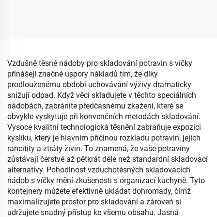
odtokovou deskou,
zásobníková přepravka se
plastová krabice na
střechou a čelním
uskladnění lahví pro
otevíráním, organizér
dětské stravování, typ
drobností
stojan, pro kuchyni a
obývací pokoj
Vzdušně těsné nádoby pro skladování potravin s víčky
přinášejí značné úspory nákladů tím, že díky
prodlouženému období uchovávání výživy dramaticky
snižují odpad. Když věci skladujete v těchto speciálních
nádobách, zabráníte předčasnému zkažení, které se
obvykle vyskytuje při konvenčních metodách skladování.
Vysoce kvalitní technologická těsnění zabraňuje expozici
kyslíku, který je hlavním příčinou rozkladu potravin, jejich
rancitity a ztráty živin. To znamená, že vaše potraviny
zůstávají čerstvé až pětkrát déle než standardní skladovací
alternativy. Pohodlnost vzduchotěsných skladovacích
nádob s víčky mění zkušenosti s organizací kuchyně. Tyto
kontejnery můžete efektivně ukládat dohromady, čímž
maximalizujete prostor pro skladování a zároveň si
udržujete snadný přístup ke všemu obsahu. Jasná