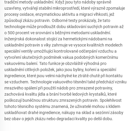
tradiční metody uskladnění. Když jsou tyto nádoby správně
uzavřeny, vytvářejí stabilní mikroprostředí, které výrazně zpomaluje
procesy oxidace, enzymatickou aktivitu a migraci vlhkosti, jež
způsobují zkázu potravin. Odborné testy prokázaly, že tato
technologie může prodloužit dobu skladování suchých potravin až
o 500 procent ve srovnání s běžnými metodami uskladnění.
Inženýrská dokonalost stojící za hermetickými nádobami na
uskladnění potravin s víky zahrnuje ve vysoce kvalitních modelech
speciální ventily umožňující kontrolované odčerpání vzduchu a
vytvoření skutečných podmínek vakua podobných komerčnímu
vakuovému balení. Tato funkce je obzvláště výhodná pro
uskladnění citlivých položek, jako jsou byliny, koření a speciální
ingredience, které jsou velmi náchylné ke ztrátě chutě při kontaktu
se vzduchem. Technologie vakuového těsnění také předchází vzniku
mrazivého spálení při použití nádob pro zmrazené potraviny,
zachovává kvalitu jídla a brání tvorbě ledových krystalků, které
poškozují buněčnou strukturu zmrazených potravin. Spolehlivost
tohoto těsnicího systému znamená, že uživatelé mohou s klidem
uskladňovat drahé ingredience, nákupy na sklad a sezónní zásoby
bez obav o jejich zkázu nebo degradaci kvality po delší dobu.