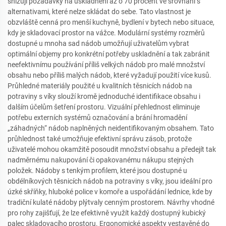
snižují požadavky na uskladnění až o 70 procent ve srovnání s
alternativami, které nelze skládat do sebe. Tato vlastnost je
obzvláště cenná pro menší kuchyně, bydlení v bytech nebo situace,
kdy je skladovací prostor na vážce. Modulární systémy rozměrů
dostupné u mnoha sad nádob umožňují uživatelům vybrat
optimální objemy pro konkrétní potřeby uskladnění a tak zabránit
neefektivnímu používání příliš velkých nádob pro malé množství
obsahu nebo příliš malých nádob, které vyžadují použití více kusů.
Průhledné materiály použité u kvalitních těsnicích nádob na
potraviny s víky slouží kromě jednoduché identifikace obsahu i
dalším účelům šetření prostoru. Vizuální přehlednost eliminuje
potřebu externích systémů označování a brání hromadění
„záhadných“ nádob naplněných neidentifikovaným obsahem. Tato
průhlednost také umožňuje efektivní správu zásob, protože
uživatelé mohou okamžitě posoudit množství obsahu a předejít tak
nadměrnému nakupování či opakovanému nákupu stejných
položek. Nádoby s tenkým profilem, které jsou dostupné u
obdélníkových těsnicích nádob na potraviny s víky, jsou ideální pro
úzké skříňky, hluboké police v komoře a uspořádání lednice, kde by
tradiční kulaté nádoby plýtvaly cenným prostorem. Návrhy vhodné
pro rohy zajišťují, že lze efektivně využít každý dostupný kubický
palec skladovacího prostoru. Ergonomické aspekty vestavěné do