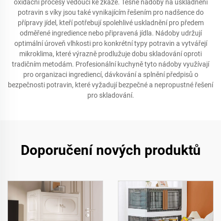
oxidační procesy vedoucí ke zkáze. Těsné nádoby na uskladnění
potravin s víky jsou také vynikajícím řešením pro nadšence do
přípravy jídel, kteří potřebují spolehlivé uskladnění pro předem
odměřené ingredience nebo připravená jídla. Nádoby udržují
optimální úroveň vlhkosti pro konkrétní typy potravin a vytvářejí
mikroklima, které výrazně prodlužuje dobu skladování oproti
tradičním metodám. Profesionální kuchyně tyto nádoby využívají
pro organizaci ingrediencí, dávkování a splnění předpisů o
bezpečnosti potravin, které vyžadují bezpečné a nepropustné řešení
pro skladování.
Doporučení nových produktů