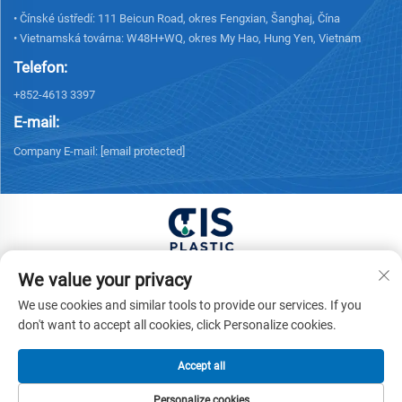
• Čínské ústředí: 111 Beicun Road, okres Fengxian, Šanghaj, Čína
• Vietnamská továrna: W48H+WQ, okres My Hao, Hung Yen, Vietnam
Telefon:
+852-4613 3397
E-mail:
Company E-mail:
[email protected]
Autorská práva © 2025 China XUONG HOANG TRADING
We value your privacy
COMPANY LIMITED Všechna práva vyhrazena. -
Zásady
We use cookies and similar tools to provide our services. If you
ochrany osobních údajů
don't want to accept all cookies, click Personalize cookies.
Accept all
Personalize cookies