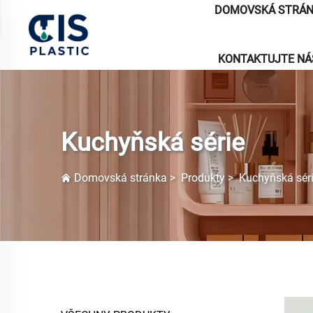
DOMOVSKÁ STRÁ
KONTAKTUJTE NÁ
Kuchyňská série
Domovská stránka
>
Produkty
>
Kuchyňská sér