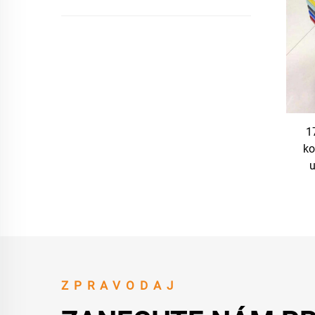
1
ko
u
sí
ZPRAVODAJ