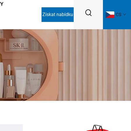
TY
Získat nabídku
CS