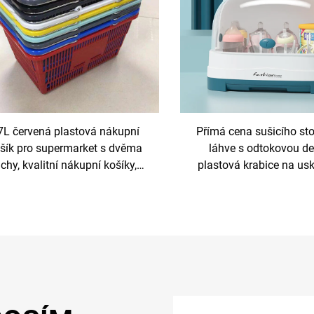
7L červená plastová nákupní
Přímá cena sušicího st
šík pro supermarket s dvěma
láhve s odtokovou de
chy, kvalitní nákupní košíky,
plastová krabice na us
ťový styl, plastový válcový koš
lahví pro dětské stravov
stojan, pro kuchyni a obý