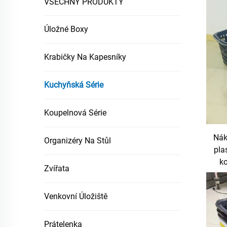
VŠECHNY PRODUKTY
Úložné Boxy
Krabičky Na Kapesníky
Kuchyňská Série
Koupelnová Série
Nák
Organizéry Na Stůl
pla
ko
Zvířata
Venkovní Úložiště
Prátelenka