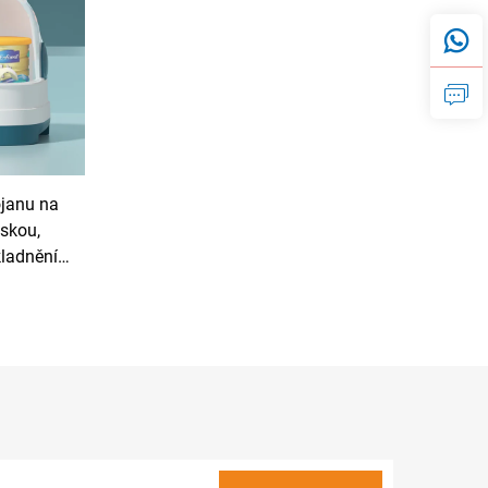
ojanu na
skou,
kladnění
ání, typ
vací pokoj