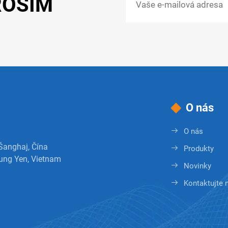
ROSÍM
O nás
O nás
 Šanghaj, Čína
Produkty
ung Yen, Vietnam
Novinky
Kontaktujte 