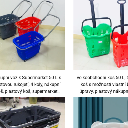
upní vozík Supermarket 50 L s
velkoobchodní koš 50 L, 
stovou rukojetí, 4 koly, nákupní
koš s možností vlastní
š, plastový koš, supermarket
úpravy, plastový nákupn
nákupní koš
vozíku se 2 koly