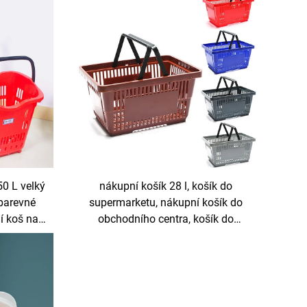
50 L velký
nákupní košík 28 l, košík do
 barevné
supermarketu, nákupní košík do
í koš na
obchodního centra, košík do
obchodu, plastový nákupní vozík
28 l