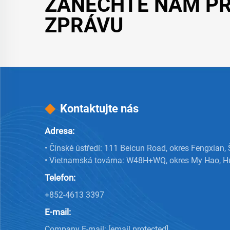
ZANECHTE NÁM P
ZPRÁVU
Kontaktujte nás
Adresa:
• Čínské ústředí: 111 Beicun Road, okres Fengxian,
• Vietnamská továrna: W48H+WQ, okres My Hao, H
Telefon:
+852-4613 3397
E-mail:
Company E-mail:
[email protected]