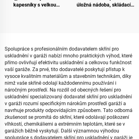
kapesníky s velkou
úložná nádoba, skládací,
kapacitou, vodotěsný, s
zásobníková přepravka se
motivem kreslených
střechou a čelním
postav, jednoduchý a
otevíráním, organizér
originální design, držák na
drobností
papírové ubrousky
Spolupráce s profesionálním dodavatelem skříní pro
uskladnění v garáži nabízí mnoho praktických výhod, které
přímo ovlivňují efektivitu uskladnění a celkovou funkčnost
vaší garáže. Za prvé, tito dodavatelé poskytují přístup k
vysoce kvalitním materiálům a stavebním technikám, díky
nimž vaše skříně odolají každodennímu používání i
náročným prostředí. Na rozdíl od obecných řešení pro
uskladnění specializovaný dodavatel skříní pro uskladnění
v garáži rozumí specifickým nárokům prostředí garáží a
navrhuje produkty odpovídajícím způsobem. Tato odborná
zkušenost se promítá do skříní, které odolávají poškození
vlhkostí, chemikáliemi a extrémním teplotám, které se v
garážích běžně vyskytují. Další významnou výhodou
spolupráce s dodavatelem skříní pro uskladnění v garáži je