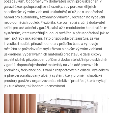
požadavkům. Odborné týmy dodavatele skříní pro uskladnění v
garáži úzce spolupracují se zákazníky, aby porozuměli jejich
specifickým výzvám v oblasti uskladnění, ať už jde o uspořádání
nářadí pro automobily, sezónního vybavení, rekreačního vybavení
nebo domácích potřeb. Flexibilita, kterou nabízí zručný dodavatel
skříní pro uskladnění v garáži, sahá až k modulárním konstrukčním
systémům, které umožňují budoucí rozšíření a přeuspořádání, jak se
mění potřeby uskladnění. Tato přizpůsobivost zajišťuje, že váš
investice i nadále přináší hodnotu v průběhu času a vyhovuje
měnícím se požadavkům stylu života a novým výzvám v oblasti
uskladnění. Výběr kvalitních materiálů představuje další klíčový
aspekt služeb přizpůsobení, přičemž dodavatel skříní pro uskladnění
v garáži doporučuje vhodné materiály na základě provozních
podmínek, frekvence používání a rozpočtových hledisek. Výsledkem
je plně personalizovaný úložný systém, který promění chaotické
prostory garáže v organizovaná a efektivní prostředí, která zvyšují
jak funkčnost, tak hodnotu nemovitosti.