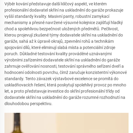
Výběr kování představuje další klíčový aspekt, ve kterém
profesionální dodavatel skříní na uskladnění do garáže prokazuje
vyšší standardy kvality. Masivní panty, robustní zamykací
mechanismy a přesně navržené výsuvné kolejnice zajišťují hladký
chod a spolehlivou bezpečnost uložených předmětů. Pečlivost,
kterou projevují zkušené týmy dodavatele skříní na uskladnění do
garáže, sahá až k úpravě okrajů, zpevnění rohů a technikám
spojování dílů, které eliminují slabá místa a potenciální zdroje
poruch. Důkladné testování kvality prováděné uznávanými
výrobními zařízeními dodavatele skříní na uskladnění do garáže
zahrnuje ověřování nosnosti, testování správného seřízení dveří a
hodnocení odolnosti povrchu, čímž zaručuje konzistentní výkonové
standardy. Tento závazek výstavbové excelence se promítá do
uskladňovacích řešení, která poskytují spolehlivý provoz po mnoho
let, a proto představuje investice do skříní profesionální třídy od
dodavatele skříní na uskladnění do garáže rozumné rozhodnutí na
dlouhodobou perspektivu.