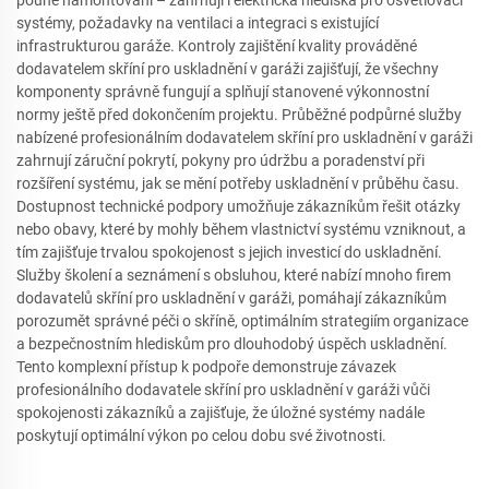
pouhé namontování – zahrnují i elektrická hlediska pro osvětlovací
systémy, požadavky na ventilaci a integraci s existující
infrastrukturou garáže. Kontroly zajištění kvality prováděné
dodavatelem skříní pro uskladnění v garáži zajišťují, že všechny
komponenty správně fungují a splňují stanovené výkonnostní
normy ještě před dokončením projektu. Průběžné podpůrné služby
nabízené profesionálním dodavatelem skříní pro uskladnění v garáži
zahrnují záruční pokrytí, pokyny pro údržbu a poradenství při
rozšíření systému, jak se mění potřeby uskladnění v průběhu času.
Dostupnost technické podpory umožňuje zákazníkům řešit otázky
nebo obavy, které by mohly během vlastnictví systému vzniknout, a
tím zajišťuje trvalou spokojenost s jejich investicí do uskladnění.
Služby školení a seznámení s obsluhou, které nabízí mnoho firem
dodavatelů skříní pro uskladnění v garáži, pomáhají zákazníkům
porozumět správné péči o skříně, optimálním strategiím organizace
a bezpečnostním hlediskům pro dlouhodobý úspěch uskladnění.
Tento komplexní přístup k podpoře demonstruje závazek
profesionálního dodavatele skříní pro uskladnění v garáži vůči
spokojenosti zákazníků a zajišťuje, že úložné systémy nadále
poskytují optimální výkon po celou dobu své životnosti.