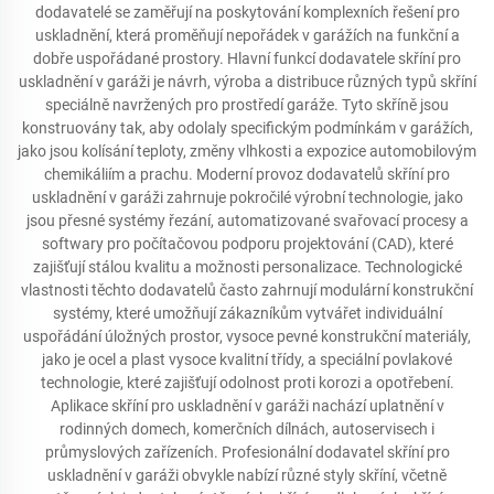
dodavatelé se zaměřují na poskytování komplexních řešení pro
uskladnění, která proměňují nepořádek v garážích na funkční a
dobře uspořádané prostory. Hlavní funkcí dodavatele skříní pro
uskladnění v garáži je návrh, výroba a distribuce různých typů skříní
speciálně navržených pro prostředí garáže. Tyto skříně jsou
konstruovány tak, aby odolaly specifickým podmínkám v garážích,
jako jsou kolísání teploty, změny vlhkosti a expozice automobilovým
chemikáliím a prachu. Moderní provoz dodavatelů skříní pro
uskladnění v garáži zahrnuje pokročilé výrobní technologie, jako
jsou přesné systémy řezání, automatizované svařovací procesy a
softwary pro počítačovou podporu projektování (CAD), které
zajišťují stálou kvalitu a možnosti personalizace. Technologické
vlastnosti těchto dodavatelů často zahrnují modulární konstrukční
systémy, které umožňují zákazníkům vytvářet individuální
uspořádání úložných prostor, vysoce pevné konstrukční materiály,
jako je ocel a plast vysoce kvalitní třídy, a speciální povlakové
technologie, které zajišťují odolnost proti korozi a opotřebení.
Aplikace skříní pro uskladnění v garáži nachází uplatnění v
rodinných domech, komerčních dílnách, autoservisech i
průmyslových zařízeních. Profesionální dodavatel skříní pro
uskladnění v garáži obvykle nabízí různé styly skříní, včetně