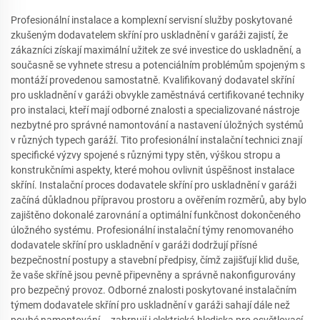
Profesionální instalace a komplexní servisní služby poskytované
zkušeným dodavatelem skříní pro uskladnění v garáži zajistí, že
zákazníci získají maximální užitek ze své investice do uskladnění, a
současně se vyhnete stresu a potenciálním problémům spojeným s
montáží provedenou samostatně. Kvalifikovaný dodavatel skříní
pro uskladnění v garáži obvykle zaměstnává certifikované techniky
pro instalaci, kteří mají odborné znalosti a specializované nástroje
nezbytné pro správné namontování a nastavení úložných systémů
v různých typech garáží. Tito profesionální instalační technici znají
specifické výzvy spojené s různými typy stěn, výškou stropu a
konstrukčními aspekty, které mohou ovlivnit úspěšnost instalace
skříní. Instalační proces dodavatele skříní pro uskladnění v garáži
začíná důkladnou přípravou prostoru a ověřením rozměrů, aby bylo
zajištěno dokonalé zarovnání a optimální funkčnost dokončeného
úložného systému. Profesionální instalační týmy renomovaného
dodavatele skříní pro uskladnění v garáži dodržují přísné
bezpečnostní postupy a stavební předpisy, čímž zajišťují klid duše,
že vaše skříně jsou pevně připevněny a správně nakonfigurovány
pro bezpečný provoz. Odborné znalosti poskytované instalačním
týmem dodavatele skříní pro uskladnění v garáži sahají dále než