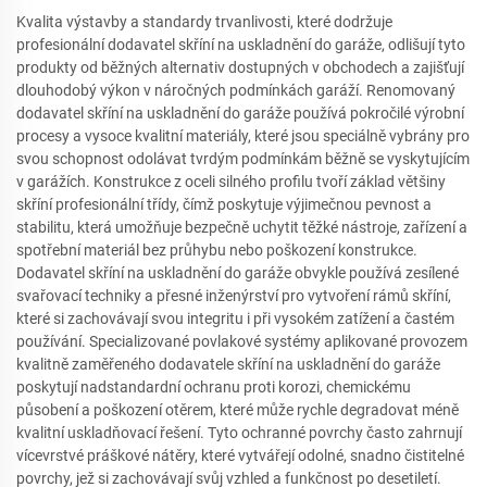
Kvalita výstavby a standardy trvanlivosti, které dodržuje
profesionální dodavatel skříní na uskladnění do garáže, odlišují tyto
produkty od běžných alternativ dostupných v obchodech a zajišťují
dlouhodobý výkon v náročných podmínkách garáží. Renomovaný
dodavatel skříní na uskladnění do garáže používá pokročilé výrobní
procesy a vysoce kvalitní materiály, které jsou speciálně vybrány pro
svou schopnost odolávat tvrdým podmínkám běžně se vyskytujícím
v garážích. Konstrukce z oceli silného profilu tvoří základ většiny
skříní profesionální třídy, čímž poskytuje výjimečnou pevnost a
stabilitu, která umožňuje bezpečně uchytit těžké nástroje, zařízení a
spotřební materiál bez průhybu nebo poškození konstrukce.
Dodavatel skříní na uskladnění do garáže obvykle používá zesílené
svařovací techniky a přesné inženýrství pro vytvoření rámů skříní,
které si zachovávají svou integritu i při vysokém zatížení a častém
používání. Specializované povlakové systémy aplikované provozem
kvalitně zaměřeného dodavatele skříní na uskladnění do garáže
poskytují nadstandardní ochranu proti korozi, chemickému
působení a poškození otěrem, které může rychle degradovat méně
kvalitní uskladňovací řešení. Tyto ochranné povrchy často zahrnují
vícevrstvé práškové nátěry, které vytvářejí odolné, snadno čistitelné
povrchy, jež si zachovávají svůj vzhled a funkčnost po desetiletí.