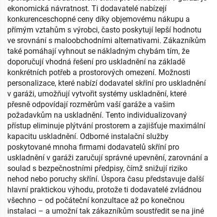
ekonomická návratnost. Ti dodavatelé nabízejí
konkurenceschopné ceny díky objemovému nákupu a
přímým vztahům s výrobci, často poskytují lepší hodnotu
ve srovnání s maloobchodními alternativami. Zákazníkům
také pomáhají vyhnout se nákladným chybám tím, že
doporučují vhodná řešení pro uskladnění na základě
konkrétních potřeb a prostorových omezení. Možnosti
personalizace, které nabízí dodavatel skříní pro uskladnění
v garáži, umožňují vytvořit systémy uskladnění, které
přesně odpovídají rozměrům vaší garáže a vašim
požadavkům na uskladnění. Tento individualizovaný
přístup eliminuje plýtvání prostorem a zajišťuje maximální
kapacitu uskladnění. Odborné instalační služby
poskytované mnoha firmami dodavatelů skříní pro
uskladnění v garáži zaručují správné upevnění, zarovnání a
soulad s bezpečnostními předpisy, čímž snižují riziko
nehod nebo poruchy skříní. Úspora času představuje další
hlavní praktickou výhodu, protože ti dodavatelé zvládnou
všechno – od počáteční konzultace až po konečnou
instalaci – a umožní tak zákazníkům soustředit se na jiné