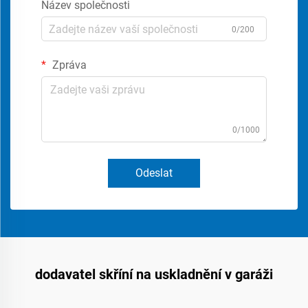
Název společnosti
0/200
Zpráva
0/1000
Odeslat
dodavatel skříní na uskladnění v garáži