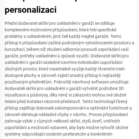
personalizaci
Přední dodavatel skříní pro uskladnění v garáži se odlišuje
komplexními možnostmi přizpůsobení, které řeší specifické
problémy s uskladněním, jimž čelí každý majitel garáže. Tento
přístup k přizpůsobení začíná podrobným vyhodnocením prostoru a
konzultací, během níž zkušení odborníci posoudí uspořádání vaší
garáže, potřeby uskladnění a způsob využití. Dodavatel skříní pro
uskladnění v garáži následně navrhne individuální uspořádání
úložných prostor, které maximálně využije každý čtvereční metr
dostupné plochy a zároveň zajistí snadný přístup k nejčastěji
používaným předmětům. Pokročilý návrhový software umožňuje
dodavateli skříní pro uskladnění v garáži vytvářet podrobné 3D
vizualizace a půdorysy, díky nimž si zákazníci mohou své úložné
řešení před instalací názorně představit. Tento technologií řízený
přístup zajišťuje dokonalé zakomponování a optimální funkčnost a
zároveň eliminuje nákladné chyby v návrhu. Proces přizpůsobení
zahrnuje výběr z různých velikostí skříní, stylů dveří, vnitřních
uspořádání a možností vybavení, aby bylo možné vytvořit úložné
systémy odpovídající osobním preferencím a konkrétním