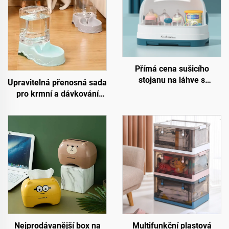
Přímá cena sušicího
stojanu na láhve s
Upravitelná přenosná sada
odtokovou deskou,
pro krmní a dávkování
plastová krabice na
vody pro domácí zvířata,
uskladnění lahví pro
automatická miska na
dětské stravování, typ
vodu pro kočky vhodná
stojan, pro kuchyni a
pro pohodlné použití u psů
obývací pokoj
a koček, vyrobeno z plastu
Nejprodávanější box na
Multifunkční plastová