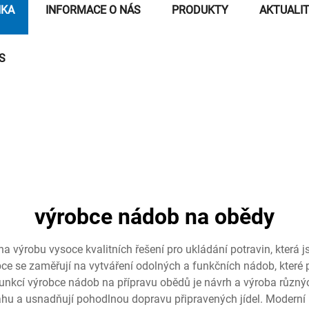
NKA
INFORMACE O NÁS
PRODUKTY
AKTUALI
S
výrobce nádob na obědy
 výrobu vysoce kvalitních řešení pro ukládání potravin, která j
ce se zaměřují na vytváření odolných a funkčních nádob, které
 funkcí výrobce nádob na přípravu obědů je návrh a výroba různý
sahu a usnadňují pohodlnou dopravu připravených jídel. Modern