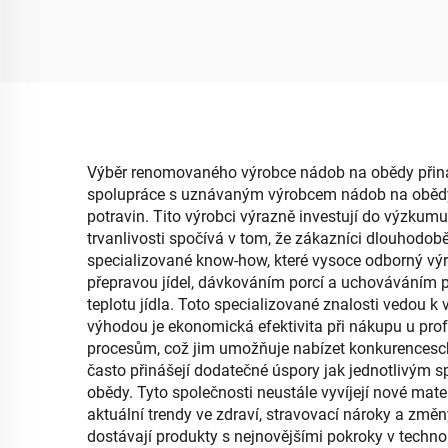
krabice na uskladnění
sk
oblečení a svačin, řešení
ot
pro uskladnění s
zepř
vysokou kapacitou
obuv
Výběr renomovaného výrobce nádob na obědy přináší 
spolupráce s uznávaným výrobcem nádob na obědy za
potravin. Tito výrobci výrazně investují do výzkumu
trvanlivosti spočívá v tom, že zákazníci dlouhodob
specializované know-how, které vysoce odborný výr
přepravou jídel, dávkováním porcí a uchováváním pot
teplotu jídla. Toto specializované znalosti vedou k
výhodou je ekonomická efektivita při nákupu u pro
procesům, což jim umožňuje nabízet konkurencesc
často přinášejí dodatečné úspory jak jednotlivým 
obědy. Tyto společnosti neustále vyvíjejí nové mate
aktuální trendy ve zdraví, stravovací nároky a změn
dostávají produkty s nejnovějšími pokroky v techno