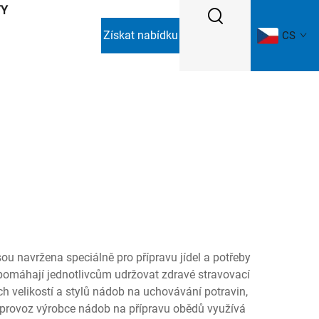
TY
Získat nabídku
CS
sou navržena speciálně pro přípravu jídel a potřeby
 pomáhají jednotlivcům udržovat zdravé stravovací
ch velikostí a stylů nádob na uchovávání potravin,
í provoz výrobce nádob na přípravu obědů využívá