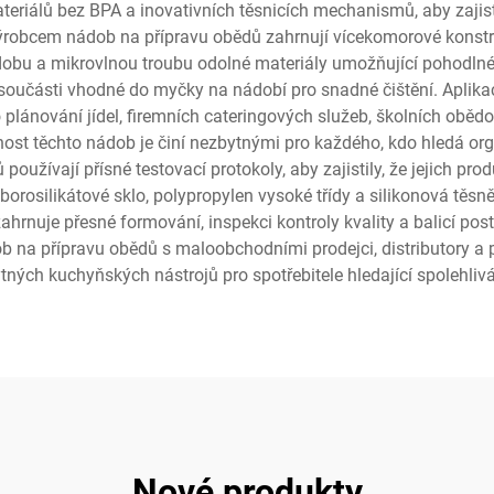
materiálů bez BPA a inovativních těsnicích mechanismů, aby zajis
robcem nádob na přípravu obědů zahrnují vícekomorové konstru
dobu a mikrovlnou troubu odolné materiály umožňující pohodlné
a součásti vhodné do myčky na nádobí pro snadné čištění. Aplik
o plánování jídel, firemních cateringových služeb, školních ob
lnost těchto nádob je činí nezbytnými pro každého, kdo hledá org
používají přísné testovací protokoly, aby zajistily, že jejich pro
orosilikátové sklo, polypropylen vysoké třídy a silikonová těsně
ahrnuje přesné formování, inspekci kontroly kvality a balicí pos
ob na přípravu obědů s maloobchodními prodejci, distributory a p
ných kuchyňských nástrojů pro spotřebitele hledající spolehlivá ř
Nové produkty