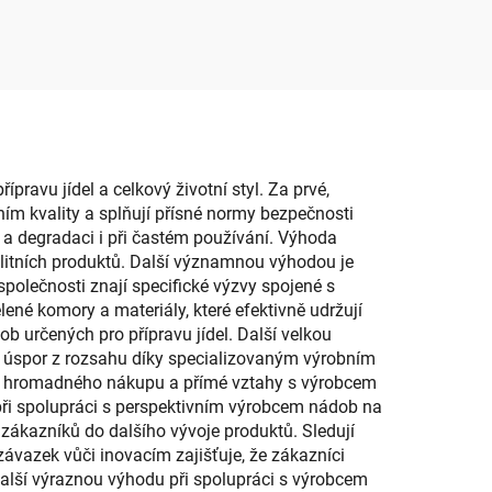
ru se
hraček Praktický úložný
pěcím
kbelík jako nádoba na
dací
drobnosti do ložnice pro
bice
miminko
avu jídel a celkový životní styl. Za prvé,
m kvality a splňují přísné normy bezpečnosti
i a degradaci i při častém používání. Výhoda
alitních produktů. Další významnou výhodou je
polečnosti znají specifické výzvy spojené s
ené komory a materiály, které efektivně udržují
ob určených pro přípravu jídel. Další velkou
í úspor z rozsahu díky specializovaným výrobním
ti hromadného nákupu a přímé vztahy s výrobcem
při spolupráci s perspektivním výrobcem nádob na
d zákazníků do dalšího vývoje produktů. Sledují
závazek vůči inovacím zajišťuje, že zákazníci
další výraznou výhodu při spolupráci s výrobcem