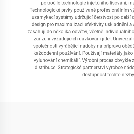
pokročilé technologie injekčního lisování, 
Technologické prvky používané profesionálním vý
uzamykací systémy udržující čerstvost po delší 
design pro maximalizaci efektivity uskladnění 
zasahují do několika odvětví, včetně individuálníh
zařízení vyžadujících dávkování jídel. Univerzá
společnosti vyrábějící nádoby na přípravu obědů 
každodenní používání. Používají materiály jako b
vyluhování chemikálií. Výrobní proces obvykle z
distribuce. Strategické partnerství výrobce nád
dostupnost těchto nezbyt