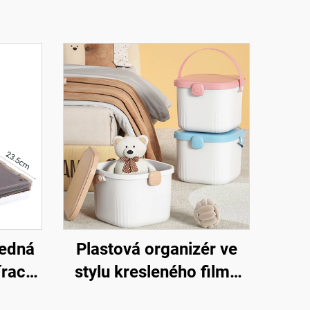
ledná
Plastová organizér ve
rací
stylu kresleného filmu
ka
pro uskladnění dětských