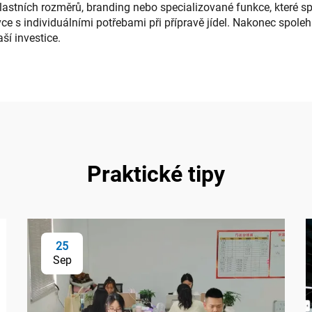
stních rozměrů, branding nebo specializované funkce, které sp
otlivce s individuálními potřebami při přípravě jídel. Nakonec s
ší investice.
Praktické tipy
25
Sep