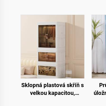
Sklopná plastová skříň s
Pr
velkou kapacitou,
úlož
obdélníkový tvar,
záso