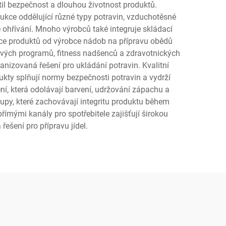
til bezpečnost a dlouhou životnost produktů.
kce oddělující různé typy potravin, vzduchotěsné
 ohřívání. Mnoho výrobců také integruje skládací
ace produktů od výrobce nádob na přípravu obědů
ědových programů, fitness nadšenců a zdravotnických
anizovaná řešení pro ukládání potravin. Kvalitní
dukty splňují normy bezpečnosti potravin a vydrží
ní, která odolávají barvení, udržování zápachu a
tupy, které zachovávají integritu produktu během
římými kanály pro spotřebitele zajišťují širokou
ešení pro přípravu jídel.