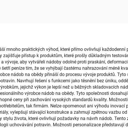
ládacího plastu s
obdélníkového tva
evíracími dveřmi
snímatelným sklá
edu pro uspořádání
provedením, sklá
i – přímý prodej od
obdélníková kra
výrobce
mnoho praktických výhod, které přímo ovlivňují každodenní přípr
jišťuje přístup k produktům, které prošly důkladným testování
 a vývoje, aby vytvářeli nádoby odolné proti praskání, deformac
ě šetří peníze tím, že se vyhýbají častému nahrazování méně kv
obce nádob na obědy přináší do procesu vývoje produktů. Tyto s
ravin. Navrhují řešení s funkcemi jako těsnění bez úniku, odděl
 výrobkům, jejichž výkon je lepší než u běžných skladovacích nád
fesionálního výrobce nádob na obědy. Tyto společnosti dosahuj
hopné ceny při zachování vysokých standardů kvality. Možnos
spotřebitelům, tak firmám. Nelze opomenout ani výhodu inovací 
riály, vylepšují stávající konstrukce a zahrnují zpětnou vazbu o
y stylu života, které ovlivňují požadavky na návrh nádob. Tento 
logii uchovávání potravin. Možnosti personalizace představují 