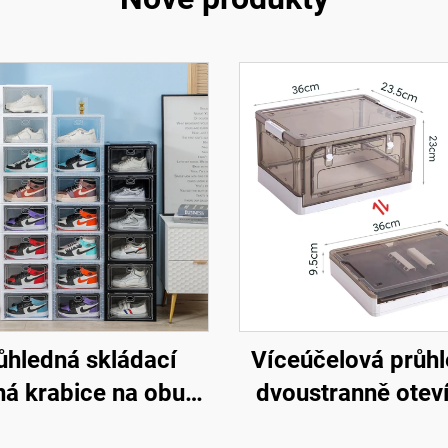
ůhledná skládací
Víceúčelová průh
ná krabice na obuv,
dvoustranně oteví
bník na tenisky ze
plastová skříň