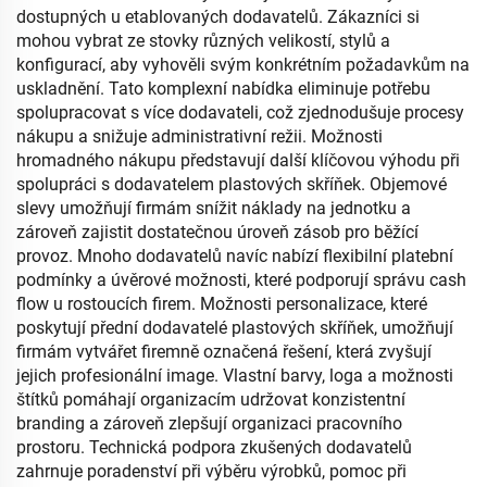
dostupných u etablovaných dodavatelů. Zákazníci si
mohou vybrat ze stovky různých velikostí, stylů a
konfigurací, aby vyhověli svým konkrétním požadavkům na
uskladnění. Tato komplexní nabídka eliminuje potřebu
spolupracovat s více dodavateli, což zjednodušuje procesy
nákupu a snižuje administrativní režii. Možnosti
hromadného nákupu představují další klíčovou výhodu při
spolupráci s dodavatelem plastových skříňek. Objemové
slevy umožňují firmám snížit náklady na jednotku a
zároveň zajistit dostatečnou úroveň zásob pro běžící
provoz. Mnoho dodavatelů navíc nabízí flexibilní platební
podmínky a úvěrové možnosti, které podporují správu cash
flow u rostoucích firem. Možnosti personalizace, které
poskytují přední dodavatelé plastových skříňek, umožňují
firmám vytvářet firemně označená řešení, která zvyšují
jejich profesionální image. Vlastní barvy, loga a možnosti
štítků pomáhají organizacím udržovat konzistentní
branding a zároveň zlepšují organizaci pracovního
prostoru. Technická podpora zkušených dodavatelů
zahrnuje poradenství při výběru výrobků, pomoc při