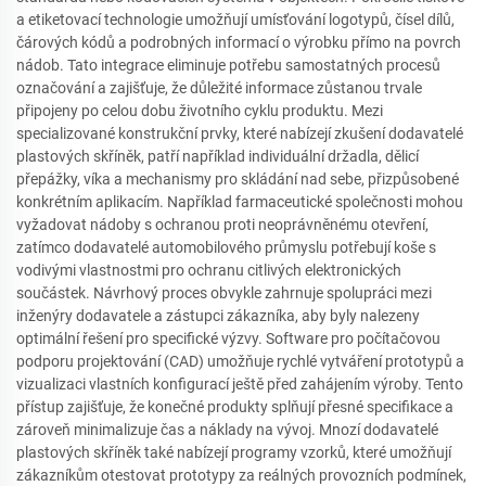
a etiketovací technologie umožňují umísťování logotypů, čísel dílů,
čárových kódů a podrobných informací o výrobku přímo na povrch
nádob. Tato integrace eliminuje potřebu samostatných procesů
označování a zajišťuje, že důležité informace zůstanou trvale
připojeny po celou dobu životního cyklu produktu. Mezi
specializované konstrukční prvky, které nabízejí zkušení dodavatelé
plastových skříněk, patří například individuální držadla, dělicí
přepážky, víka a mechanismy pro skládání nad sebe, přizpůsobené
konkrétním aplikacím. Například farmaceutické společnosti mohou
vyžadovat nádoby s ochranou proti neoprávněnému otevření,
zatímco dodavatelé automobilového průmyslu potřebují koše s
vodivými vlastnostmi pro ochranu citlivých elektronických
součástek. Návrhový proces obvykle zahrnuje spolupráci mezi
inženýry dodavatele a zástupci zákazníka, aby byly nalezeny
optimální řešení pro specifické výzvy. Software pro počítačovou
podporu projektování (CAD) umožňuje rychlé vytváření prototypů a
vizualizaci vlastních konfigurací ještě před zahájením výroby. Tento
přístup zajišťuje, že konečné produkty splňují přesné specifikace a
zároveň minimalizuje čas a náklady na vývoj. Mnozí dodavatelé
plastových skříněk také nabízejí programy vzorků, které umožňují
zákazníkům otestovat prototypy za reálných provozních podmínek,