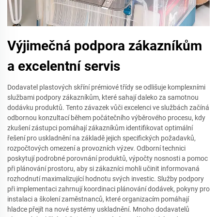
Výjimečná podpora zákazníkům
a excelentní servis
Dodavatel plastových skříní prémiové třídy se odlišuje komplexními
službami podpory zákazníkům, které sahají daleko za samotnou
dodávku produktů. Tento závazek vůči excelenci ve službách začíná
odbornou konzultací během počátečního výběrového procesu, kdy
zkušení zástupci pomáhají zákazníkům identifikovat optimální
řešení pro uskladnění na základě jejich specifických požadavků,
rozpočtových omezení a provozních výzev. Odborní technici
poskytují podrobné porovnání produktů, výpočty nosnosti a pomoc
při plánování prostoru, aby si zákazníci mohli učinit informovaná
rozhodnutí maximalizující hodnotu svých investic. Služby podpory
při implementaci zahrnují koordinaci plánování dodávek, pokyny pro
instalaci a školení zaměstnanců, které organizacím pomáhají
hladce přejít na nové systémy uskladnění. Mnoho dodavatelů