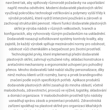
navržené tak, aby splňovaly různorodé požadavky na uspořádání
napříč mnoha odvětvími. Moderní dodavatelé plastových skříní
využívají pokročilou technologii vstřikování a polymery vyšší třídy k
výrobě produktů, které vydrží intenzivní používání a zároveň si
zachovají strukturální pevnost. Hlavní funkcí dodavatele plastových
skříní je výroba nádob v různých velikostech, tvarech a
konfiguracích, aby vyhovovaly různým požadavkům na uskladnění.
Dodavatelé nasazují sofistikované systémy kontroly kvality, aby
zajistili, že každý výrobek splňuje mezinárodní normy pro odolnost,
odolnost vůči chemikáliím a bezpečnost pro životní prostředí.
Technologické prvky, které implementují přední dodavatelé
plastových skříní, zahrnují vyztužené rohy, skládací konstrukce s
aretačními mechanismy a ergonomické uchopení pro pohodlný
přenos. Mnoho dodavatelů také nabízí služby personalizace, díky
nimž mohou klienti určit rozměry, barvy a prvek brandingového
značení podle svých specifických potřeb. Aplikace produktů
dodavatele plastových skříní zasahují do mnoha oblastí, včetně
maloobchodu, zdravotnictví, provozů ve výživě, logistiky, skladování
a domácí organizace. V maloobchodním prostředí tyto nádoby
usnadňují správu zásob a prezentaci produktů. Zdravotnická
zařízení spoléhají na plastové skříně pro organizaci lékařských