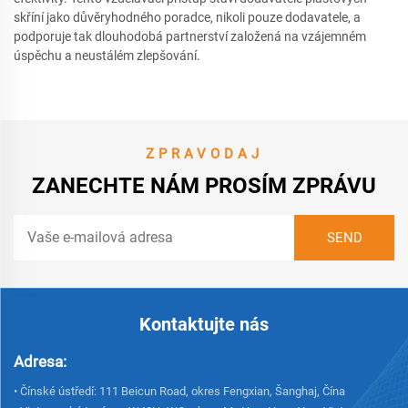
skříní jako důvěryhodného poradce, nikoli pouze dodavatele, a
podporuje tak dlouhodobá partnerství založená na vzájemném
úspěchu a neustálém zlepšování.
ZPRAVODAJ
ZANECHTE NÁM PROSÍM ZPRÁVU
Kontaktujte nás
Adresa:
• Čínské ústředí: 111 Beicun Road, okres Fengxian, Šanghaj, Čína