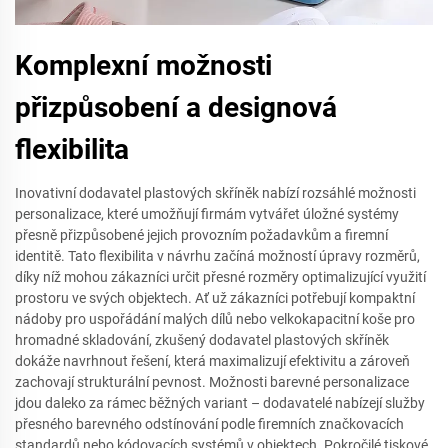
Komplexní možnosti
přizpůsobení a designová
flexibilita
Inovativní dodavatel plastových skříněk nabízí rozsáhlé možnosti
personalizace, které umožňují firmám vytvářet úložné systémy
přesně přizpůsobené jejich provozním požadavkům a firemní
identitě. Tato flexibilita v návrhu začíná možností úpravy rozměrů,
díky níž mohou zákazníci určit přesné rozměry optimalizující využití
prostoru ve svých objektech. Ať už zákazníci potřebují kompaktní
nádoby pro uspořádání malých dílů nebo velkokapacitní koše pro
hromadné skladování, zkušený dodavatel plastových skříněk
dokáže navrhnout řešení, která maximalizují efektivitu a zároveň
zachovají strukturální pevnost. Možnosti barevné personalizace
jdou daleko za rámec běžných variant – dodavatelé nabízejí služby
přesného barevného odstínování podle firemních značkovacích
standardů nebo kódovacích systémů v objektech. Pokročilé tiskové