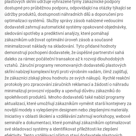
plastových skříní udržuje vyhrazené týmy zákaznické podpory
dostupné pro průběžnou podporu, odpovídající na otázky týkající se
údržby produktů, dostupnosti náhradních dílů a doporučení pro
optimalizaci systémů. Služby správy zásob nabízené vedoucími
dodavateli zahrnují automatické systémy opakované objednávky,
sledování spotřeby a prediktivní analýzy, které pomáhají
zákazníkům udržovat optimální úroveň zásob a současně
minimalizovat náklady na skladování. Tyto přidané hodnoty
demonstrují pochopení dodavatele, že úspěšné partnerství sahá
daleko za rámec počáteční transakce až k rozvoji dlouhodobých
vztahů. Záruční programy renomovaných dodavatelů plastových
skříní nabízejí komplexní krytí proti výrobním vadám, čímž zajišťují,
že zákazníci získají plnou hodnotu ze svých nákupů. Rychlé reakční
protokoly pro zpracování záručních reklamací a žádostí o náhradu
minimalizují provozní výpadky a upevňují důvěru zákazníků do
spolehlivosti produktů. Mnoho dodavatelů také nabízí programy
aktualizací, které umožňují zákazníkům vyměnit starší kontejnery za
novější modely s vylepšeným designem nebo zlepšenými materiály.
Iniciativy v oblasti školení a vzdělávání zahrnují workshopy, webové
semináře a dokumentaci, které pomáhají zákazníkům optimalizovat
své skladovací systémy a identifikovat příležitosti ke zlepšení
efektivity. Tento vzdělávací přístup staví dodavatele plastových