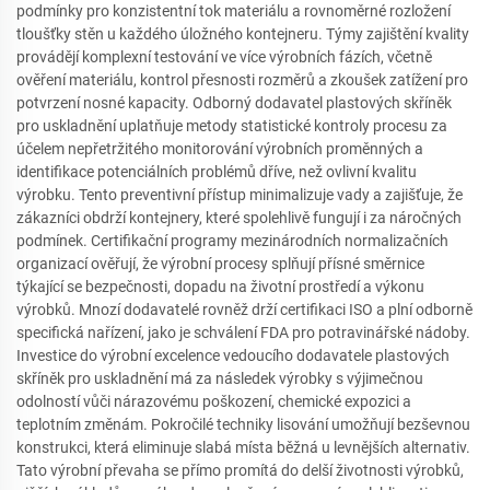
podmínky pro konzistentní tok materiálu a rovnoměrné rozložení
tloušťky stěn u každého úložného kontejneru. Týmy zajištění kvality
provádějí komplexní testování ve více výrobních fázích, včetně
ověření materiálu, kontrol přesnosti rozměrů a zkoušek zatížení pro
potvrzení nosné kapacity. Odborný dodavatel plastových skříněk
pro uskladnění uplatňuje metody statistické kontroly procesu za
účelem nepřetržitého monitorování výrobních proměnných a
identifikace potenciálních problémů dříve, než ovlivní kvalitu
výrobku. Tento preventivní přístup minimalizuje vady a zajišťuje, že
zákazníci obdrží kontejnery, které spolehlivě fungují i za náročných
podmínek. Certifikační programy mezinárodních normalizačních
organizací ověřují, že výrobní procesy splňují přísné směrnice
týkající se bezpečnosti, dopadu na životní prostředí a výkonu
výrobků. Mnozí dodavatelé rovněž drží certifikaci ISO a plní odborně
specifická nařízení, jako je schválení FDA pro potravinářské nádoby.
Investice do výrobní excelence vedoucího dodavatele plastových
skříněk pro uskladnění má za následek výrobky s výjimečnou
odolností vůči nárazovému poškození, chemické expozici a
teplotním změnám. Pokročilé techniky lisování umožňují bezševnou
konstrukci, která eliminuje slabá místa běžná u levnějších alternativ.
Tato výrobní převaha se přímo promítá do delší životnosti výrobků,