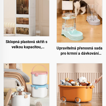
Sklopná plastová skříň s
velkou kapacitou,
Upravitelná přenosná sada
obdélníkový tvar, krabice
pro krmní a dávkování
na uskladnění oblečení a
vody pro domácí zvířata,
svačin, řešení pro
automatická miska na
uskladnění s vysokou
vodu pro kočky vhodná
kapacitou
pro pohodlné použití u psů
a koček, vyrobeno z plastu