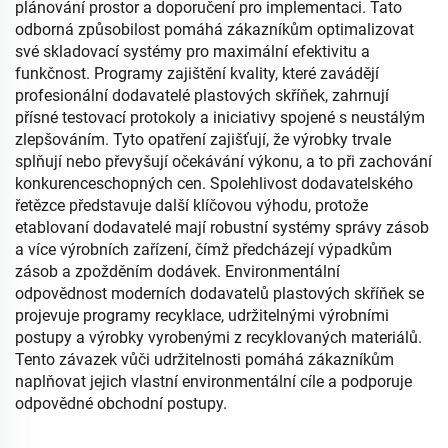
plánování prostor a doporučení pro implementaci. Tato
odborná způsobilost pomáhá zákazníkům optimalizovat
své skladovací systémy pro maximální efektivitu a
funkčnost. Programy zajištění kvality, které zavádějí
profesionální dodavatelé plastových skříňek, zahrnují
přísné testovací protokoly a iniciativy spojené s neustálým
zlepšováním. Tyto opatření zajišťují, že výrobky trvale
splňují nebo převyšují očekávání výkonu, a to při zachování
konkurenceschopných cen. Spolehlivost dodavatelského
řetězce představuje další klíčovou výhodu, protože
etablovaní dodavatelé mají robustní systémy správy zásob
a více výrobních zařízení, čímž předcházejí výpadkům
zásob a zpožděním dodávek. Environmentální
odpovědnost moderních dodavatelů plastových skříňek se
projevuje programy recyklace, udržitelnými výrobními
postupy a výrobky vyrobenými z recyklovaných materiálů.
Tento závazek vůči udržitelnosti pomáhá zákazníkům
naplňovat jejich vlastní environmentální cíle a podporuje
odpovědné obchodní postupy.