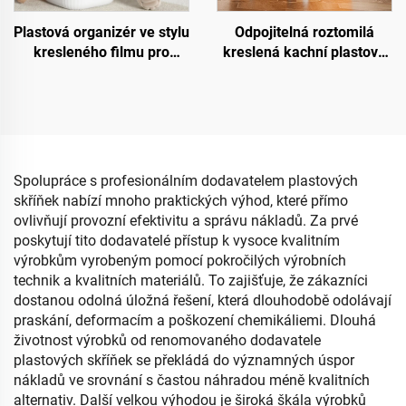
Plastová organizér ve stylu
Odpojitelná roztomilá
kresleného filmu pro
kreslená kachní plastová
uskladnění dětských
skříňka s víkem a kolečky
hraček Praktický úložný
a uchypem pro uskladnění
kbelík jako nádoba na
hraček pro děti
drobnosti do ložnice pro
miminko
Spolupráce s profesionálním dodavatelem plastových
skříňek nabízí mnoho praktických výhod, které přímo
ovlivňují provozní efektivitu a správu nákladů. Za prvé
poskytují tito dodavatelé přístup k vysoce kvalitním
výrobkům vyrobeným pomocí pokročilých výrobních
technik a kvalitních materiálů. To zajišťuje, že zákazníci
dostanou odolná úložná řešení, která dlouhodobě odolávají
praskání, deformacím a poškození chemikáliemi. Dlouhá
životnost výrobků od renomovaného dodavatele
plastových skříňek se překládá do významných úspor
nákladů ve srovnání s častou náhradou méně kvalitních
alternativ. Další velkou výhodou je široká škála výrobků