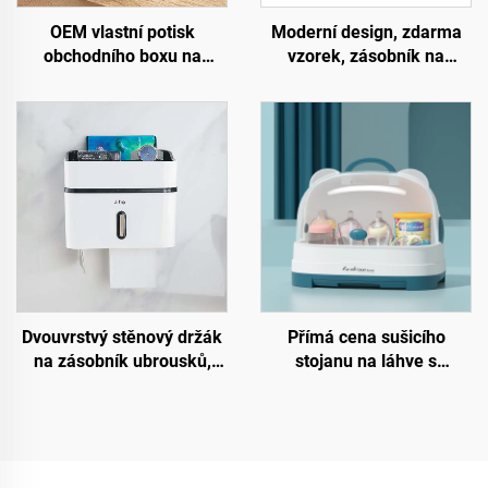
OEM vlastní potisk
Moderní design, zdarma
obchodního boxu na
vzorek, zásobník na
kapesníky, plastové stolní
toaletní papír s držákem
krabice na papír s
na stěnu do koupelny,
držákem na mobilní
vodotěsný, multifunkční
telefon, velkoobchod
plastový držák na toaletní
papír
Dvouvrstvý stěnový držák
Přímá cena sušicího
na zásobník ubrousků,
stojanu na láhve s
plastový kryt na obědový
odtokovou deskou,
stůl pro toalety
plastová krabice na
uskladnění lahví pro
dětské stravování, typ
stojan, pro kuchyni a