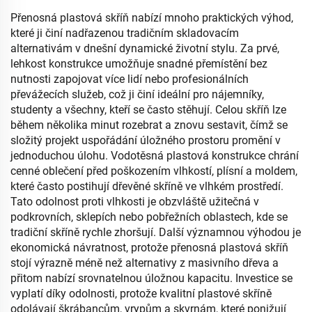
obývací pokoj
Přenosná plastová skříň nabízí mnoho praktických výhod,
které ji činí nadřazenou tradičním skladovacím
alternativám v dnešní dynamické životní stylu. Za prvé,
lehkost konstrukce umožňuje snadné přemístění bez
nutnosti zapojovat více lidí nebo profesionálních
převážecích služeb, což ji činí ideální pro nájemníky,
studenty a všechny, kteří se často stěhují. Celou skříň lze
během několika minut rozebrat a znovu sestavit, čímž se
složitý projekt uspořádání úložného prostoru promění v
jednoduchou úlohu. Vodotěsná plastová konstrukce chrání
cenné oblečení před poškozením vlhkostí, plísní a moldem,
které často postihují dřevěné skříně ve vlhkém prostředí.
Tato odolnost proti vlhkosti je obzvláště užitečná v
podkrovních, sklepích nebo pobřežních oblastech, kde se
tradiční skříně rychle zhoršují. Další významnou výhodou je
ekonomická návratnost, protože přenosná plastová skříň
stojí výrazně méně než alternativy z masivního dřeva a
přitom nabízí srovnatelnou úložnou kapacitu. Investice se
vyplatí díky odolnosti, protože kvalitní plastové skříně
odolávají škrábancům, vrypům a skvrnám, které ponižují