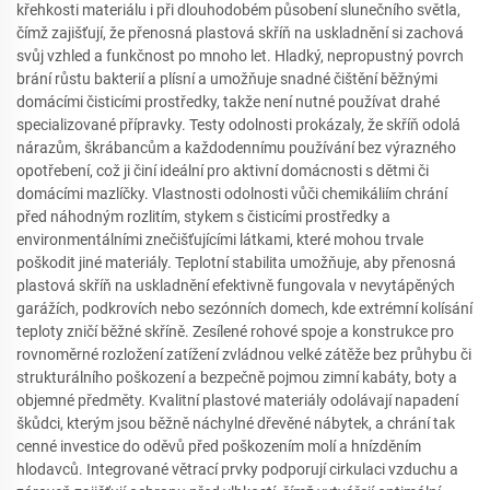
křehkosti materiálu i při dlouhodobém působení slunečního světla,
čímž zajišťují, že přenosná plastová skříň na uskladnění si zachová
svůj vzhled a funkčnost po mnoho let. Hladký, nepropustný povrch
brání růstu bakterií a plísní a umožňuje snadné čištění běžnými
domácími čisticími prostředky, takže není nutné používat drahé
specializované přípravky. Testy odolnosti prokázaly, že skříň odolá
nárazům, škrábancům a každodennímu používání bez výrazného
opotřebení, což ji činí ideální pro aktivní domácnosti s dětmi či
domácími mazlíčky. Vlastnosti odolnosti vůči chemikáliím chrání
před náhodným rozlitím, stykem s čisticími prostředky a
environmentálními znečišťujícími látkami, které mohou trvale
poškodit jiné materiály. Teplotní stabilita umožňuje, aby přenosná
plastová skříň na uskladnění efektivně fungovala v nevytápěných
garážích, podkrovích nebo sezónních domech, kde extrémní kolísání
teploty zničí běžné skříně. Zesílené rohové spoje a konstrukce pro
rovnoměrné rozložení zatížení zvládnou velké zátěže bez průhybu či
strukturálního poškození a bezpečně pojmou zimní kabáty, boty a
objemné předměty. Kvalitní plastové materiály odolávají napadení
škůdci, kterým jsou běžně náchylné dřevěné nábytek, a chrání tak
cenné investice do oděvů před poškozením molí a hnízděním
hlodavců. Integrované větrací prvky podporují cirkulaci vzduchu a