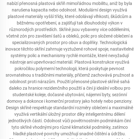
nabízí přenosná plastová skříň mimořádnou mobilitu, aniž by byla
narušena kapacita nebo odolnost. Modulární design využívá
plastové materiály vyšší třídy, které odolávají vlhkosti, škůdcům a
běžnému opotřebení, a zajišťují tak dlouhodobý výkon v
různorodých prostředích. Skříně jsou vybaveny více odděleními,
včetně zón pro zavěšení šatů a obleků, polic pro složené oblečení a
specializovaných prostor pro obuv a doplňky. Technologická
inovace těchto skříní zahrnuje vyztužené rohové spoje, nastavitelné
systémy polic a mechanismy rychlé montáže, které nevyžadují
nástroje ani upevňovací materiál. Plastová konstrukce využívá
pokročilou polymerní technologii, která poskytuje pevnost
srovnatelnou s tradičními materiály, přičemž zachovává pružnost a
odolnost proti nárazům. Použití přenosné plastové skříně sahá
daleko za hranice rezidenčního použití a činí ji ideální volbou pro
studentské koleje, dočasné ubytování, nájemní byty, sezónní
domovy a dokonce i komerční prostory jako hotely nebo penziony.
Design skříně respektuje standardní rozměry oblečení a maximálně
využívá vertikální úložný prostor díky inteligentnímu dělení
jednotlivých částí. Odolnost vůči povětrnostním podmínkám činí
tyto skříně vhodnými pro různé klimatické podmínky, zatímco
hladké plastové povrchy umožňují snadné čištění a údržbu.