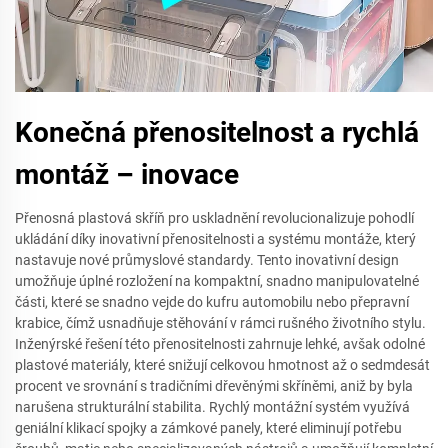
Konečná přenositelnost a rychlá
montáž – inovace
Přenosná plastová skříň pro uskladnění revolucionalizuje pohodlí
ukládání díky inovativní přenositelnosti a systému montáže, který
nastavuje nové průmyslové standardy. Tento inovativní design
umožňuje úplné rozložení na kompaktní, snadno manipulovatelné
části, které se snadno vejde do kufru automobilu nebo přepravní
krabice, čímž usnadňuje stěhování v rámci rušného životního stylu.
Inženýrské řešení této přenositelnosti zahrnuje lehké, avšak odolné
plastové materiály, které snižují celkovou hmotnost až o sedmdesát
procent ve srovnání s tradičními dřevěnými skříněmi, aniž by byla
narušena strukturální stabilita. Rychlý montážní systém využívá
geniální klikací spojky a zámkové panely, které eliminují potřebu