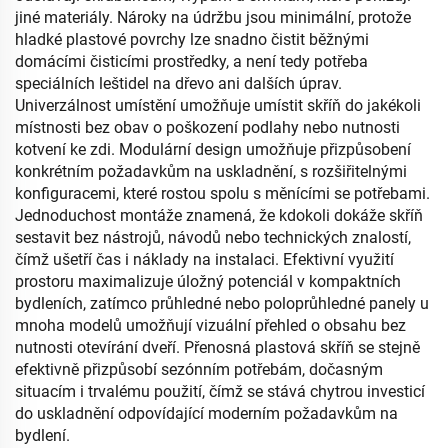
jiné materiály. Nároky na údržbu jsou minimální, protože
hladké plastové povrchy lze snadno čistit běžnými
domácími čisticími prostředky, a není tedy potřeba
speciálních leštidel na dřevo ani dalších úprav.
Univerzálnost umístění umožňuje umístit skříň do jakékoli
místnosti bez obav o poškození podlahy nebo nutnosti
kotvení ke zdi. Modulární design umožňuje přizpůsobení
konkrétním požadavkům na uskladnění, s rozšiřitelnými
konfiguracemi, které rostou spolu s měnícími se potřebami.
Jednoduchost montáže znamená, že kdokoli dokáže skříň
sestavit bez nástrojů, návodů nebo technických znalostí,
čímž ušetří čas i náklady na instalaci. Efektivní využití
prostoru maximalizuje úložný potenciál v kompaktních
bydleních, zatímco průhledné nebo poloprůhledné panely u
mnoha modelů umožňují vizuální přehled o obsahu bez
nutnosti otevírání dveří. Přenosná plastová skříň se stejně
efektivně přizpůsobí sezónním potřebám, dočasným
situacím i trvalému použití, čímž se stává chytrou investicí
do uskladnění odpovídající moderním požadavkům na
bydlení.