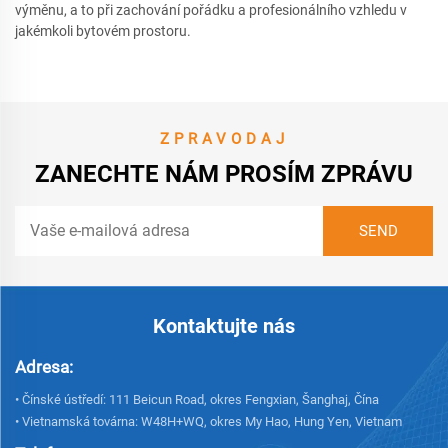
výměnu, a to při zachování pořádku a profesionálního vzhledu v
jakémkoli bytovém prostoru.
ZPRAVODAJ
ZANECHTE NÁM PROSÍM ZPRÁVU
Kontaktujte nás
Adresa:
• Čínské ústředí: 111 Beicun Road, okres Fengxian, Šanghaj, Čína
• Vietnamská továrna: W48H+WQ, okres My Hao, Hung Yen, Vietnam