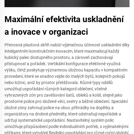
Maximální efektivita uskladnění
a inovace v organizaci
Přenosná plastová skříň nabízí výjimečnou účinnost uskladnění díky
inteligentním konstrukčním inovacím, které maximalizují každý
kubický palec dostupného prostoru, a zároveň zachovávají
přístupnost a pořádek. Vertikální konfigurace efektivně využívá
výšku, čímž poskytuje významnou úložnou kapacitu v kompaktním
provedení, které se snadno vejde do malých bytů, kolejních pokojů
nebo ložnic, aniž by prostor přetěžovala. Různé typy oddílů
umožňují uspořádání různých kategorií oblečení, včetně
vyhrazených zón pro zavěšování šatů, obleků a košil, stejně jako
prostorné police pro složené věci, svetry a běžné oblečení. Speciální
úložné zóny zahrnují police na obuv, přihrádky na doplňky a
organizátory na drobné předměty, které odstraňují nepořádek a
udržují systematické uspořádání. Nastavitelný systém polic
umožňuje přizpůsobení podle individuálních potřeb, s vyjímatelnými
příčkami, které vytvářejí flexibilní uspořádání pro různé roční období