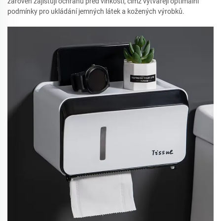
zároveň zajišťují ochranu před vlhkostí, čímž vytvářejí optimální
podmínky pro ukládání jemných látek a kožených výrobků.