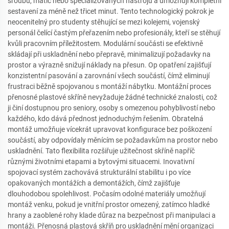
šroubů, matic nebo specializovaných nástrojů a umožňují kompletní
sestavení za méně než třicet minut. Tento technologický pokrok je
neocenitelný pro studenty stěhující se mezi kolejemi, vojenský
personál čelící častým přeřazením nebo profesionály, kteří se stěhují
kvůli pracovním příležitostem. Modulární součásti se efektivně
skládají při uskladnění nebo přepravě, minimalizují požadavky na
prostor a výrazně snižují náklady na přesun. Op opatření zajišťují
konzistentní pasování a zarovnání všech součástí, čímž eliminují
frustraci běžně spojovanou s montáží nábytku. Montážní proces
přenosné plastové skříně nevyžaduje žádné technické znalosti, což
ji činí dostupnou pro seniory, osoby s omezenou pohyblivostí nebo
každého, kdo dává přednost jednoduchým řešením. Obratelná
montáž umožňuje vícekrát upravovat konfigurace bez poškození
součástí, aby odpovídaly měnícím se požadavkům na prostor nebo
uskladnění. Tato flexibilita rozšiřuje užitečnost skříně napříč
různými životními etapami a bytovými situacemi. Inovativní
spojovací systém zachovává strukturální stabilitu i po více
opakovaných montážích a demontážích, čímž zajišťuje
dlouhodobou spolehlivost. Počasím odolné materiály umožňují
montáž venku, pokud je vnitřní prostor omezený, zatímco hladké
hrany a zaoblené rohy klade důraz na bezpečnost při manipulaci a
montáži. Přenosná plastová skříň pro uskladnění mění organizaci