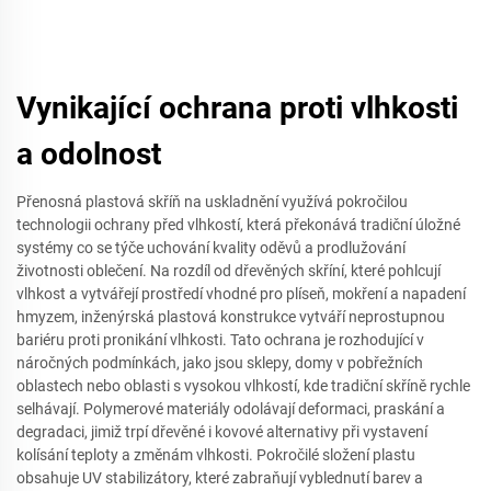
Vynikající ochrana proti vlhkosti
a odolnost
Přenosná plastová skříň na uskladnění využívá pokročilou
technologii ochrany před vlhkostí, která překonává tradiční úložné
systémy co se týče uchování kvality oděvů a prodlužování
životnosti oblečení. Na rozdíl od dřevěných skříní, které pohlcují
vlhkost a vytvářejí prostředí vhodné pro plíseň, mokření a napadení
hmyzem, inženýrská plastová konstrukce vytváří neprostupnou
bariéru proti pronikání vlhkosti. Tato ochrana je rozhodující v
náročných podmínkách, jako jsou sklepy, domy v pobřežních
oblastech nebo oblasti s vysokou vlhkostí, kde tradiční skříně rychle
selhávají. Polymerové materiály odolávají deformaci, praskání a
degradaci, jimiž trpí dřevěné i kovové alternativy při vystavení
kolísání teploty a změnám vlhkosti. Pokročilé složení plastu
obsahuje UV stabilizátory, které zabraňují vyblednutí barev a