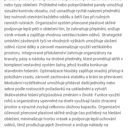
nebo typy oblečení. Průhledné nebo poloprůhledné panely umožňují
vizuální kontrolu obsahu, což usnadňuje rychlé nalezení předmětů
bez nutnosti otevírání každého oddílu a šetří čas při rušných
ranních rutinách. Organizační systém přenosné plastové skříně
podporuje lepší péči o oblečení tím, že zabraňuje přeplnění, snižuje
vznik vrásek a zajišťuje vhodnou ventilaci kolem oděvů. Strategické
umístění závěsných tyčí ve vhodných výškách umožňuje uložení
oděvů různé délky a zároveň maximalizuje využití vertikálního
prostoru. Integrované příslušenství zahrnuje organizátory na
kravaty, pásy a nádoby na drobné předměty, které proměňují skříň v
komplexní vestavěný systém šatny, jehož kvalita konkuruje
stavebním řešením. Optimalizace hloubky zajišťuje snadný přístup k
položkám vzadu, zároveň zachovává stabilitu a brání se převrácení.
Modulární rozšiřitelnost umožňuje přidávat další jednotky nebo
sekce podle rostoucích požadavků na uskladnění a vytváří
škálovatelná řešení přizpůsobivá změnám v životě. Funkce využití
rohů a organizátory upevněné na dveře využívají často ztracený
prostor a výrazně zvyšují celkovou úložnou kapacitu. Organizační
účinnost přenosné plastové skříně snižuje čas potřebný na hledání
oblečení, minimalizuje tvorbu vrásek a podporuje lepší uchování
oděvů, čímž prodlužuje jejich životnost a snižuje náklady na