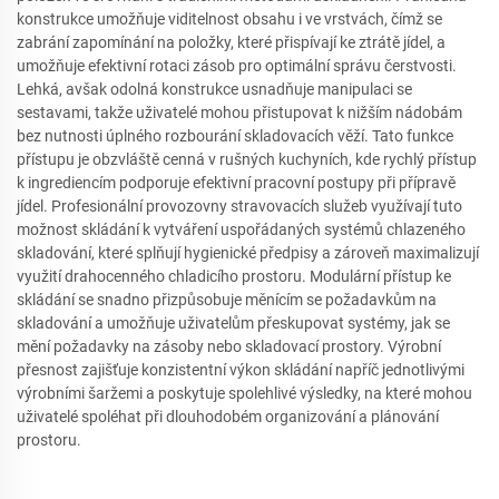
konstrukce umožňuje viditelnost obsahu i ve vrstvách, čímž se
zabrání zapomínání na položky, které přispívají ke ztrátě jídel, a
umožňuje efektivní rotaci zásob pro optimální správu čerstvosti.
Lehká, avšak odolná konstrukce usnadňuje manipulaci se
sestavami, takže uživatelé mohou přistupovat k nižším nádobám
bez nutnosti úplného rozbourání skladovacích věží. Tato funkce
přístupu je obzvláště cenná v rušných kuchyních, kde rychlý přístup
k ingrediencím podporuje efektivní pracovní postupy při přípravě
jídel. Profesionální provozovny stravovacích služeb využívají tuto
možnost skládání k vytváření uspořádaných systémů chlazeného
skladování, které splňují hygienické předpisy a zároveň maximalizují
využití drahocenného chladicího prostoru. Modulární přístup ke
skládání se snadno přizpůsobuje měnícím se požadavkům na
skladování a umožňuje uživatelům přeskupovat systémy, jak se
mění požadavky na zásoby nebo skladovací prostory. Výrobní
přesnost zajišťuje konzistentní výkon skládání napříč jednotlivými
výrobními šaržemi a poskytuje spolehlivé výsledky, na které mohou
uživatelé spoléhat při dlouhodobém organizování a plánování
prostoru.