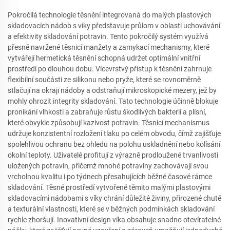
Pokročilá technologie těsnění integrovaná do malých plastových
skladovacích nádob s víky představuje průlom v oblasti uchovávání
a efektivity skladování potravin. Tento pokročilý systém využívá
přesně navržené těsnicí manžety a zamykací mechanismy, které
vytvářejí hermetická těsnění schopná udržet optimální vnitřní
prostředí po dlouhou dobu. Vícevrstvý přístup k těsnění zahrnuje
flexibilní součásti ze silikonu nebo pryže, které se rovnoměrně
stlačují na okraji nádoby a odstraňují mikroskopické mezery, jež by
mohly ohrozit integrity skladování. Tato technologie účinně blokuje
pronikání vlhkosti a zabraňuje růstu škodlivých bakterií a plísní,
které obvykle způsobují kazivost potravin. Těsnicí mechanismus
udržuje konzistentní rozložení tlaku po celém obvodu, čímž zajišťuje
spolehlivou ochranu bez ohledu na polohu uskladnění nebo kolísání
okolní teploty. Uživatelé profitují z výrazně prodloužené trvanlivosti
uložených potravin, přičemž mnohé potraviny zachovávají svou
vrcholnou kvalitu i po týdnech přesahujících běžné časové rámce
skladování. Těsné prostředí vytvořené těmito malými plastovými
skladovacími nádobami s víky chrání důležité živiny, přirozené chutě
a texturální vlastnosti, které se v běžných podmínkách skladování
rychle zhoršují. Inovativní design víka obsahuje snadno otevíratelné