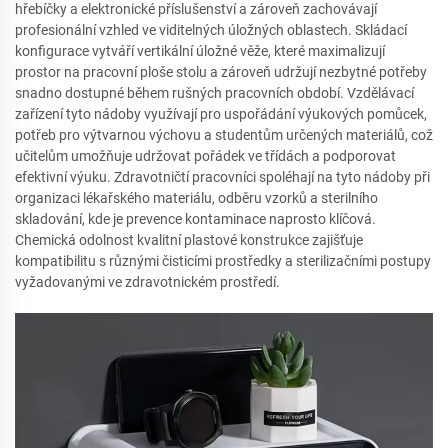
hřebíčky a elektronické příslušenství a zároveň zachovávají
profesionální vzhled ve viditelných úložných oblastech. Skládací
konfigurace vytváří vertikální úložné věže, které maximalizují
prostor na pracovní ploše stolu a zároveň udržují nezbytné potřeby
snadno dostupné během rušných pracovních období. Vzdělávací
zařízení tyto nádoby využívají pro uspořádání výukových pomůcek,
potřeb pro výtvarnou výchovu a studentům určených materiálů, což
učitelům umožňuje udržovat pořádek ve třídách a podporovat
efektivní výuku. Zdravotničtí pracovníci spoléhají na tyto nádoby při
organizaci lékařského materiálu, odběru vzorků a sterilního
skladování, kde je prevence kontaminace naprosto klíčová.
Chemická odolnost kvalitní plastové konstrukce zajišťuje
kompatibilitu s různými čisticími prostředky a sterilizačními postupy
vyžadovanými ve zdravotnickém prostředí.