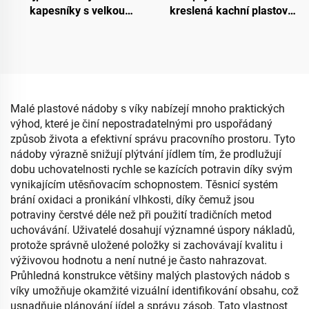
kapesníky s velkou
kreslená kachní plastová
kapacitou, vodotěsný, s
skříňka s víkem a kolečky
motivem kreslených
a uchypem pro uskladnění
postav, jednoduchý a
hraček pro děti
originální design, držák na
papírové ubrousky
Malé plastové nádoby s víky nabízejí mnoho praktických
výhod, které je činí nepostradatelnými pro uspořádaný
způsob života a efektivní správu pracovního prostoru. Tyto
nádoby výrazně snižují plýtvání jídlem tím, že prodlužují
dobu uchovatelnosti rychle se kazících potravin díky svým
vynikajícím utěsňovacím schopnostem. Těsnicí systém
brání oxidaci a pronikání vlhkosti, díky čemuž jsou
potraviny čerstvé déle než při použití tradičních metod
uchovávání. Uživatelé dosahují významné úspory nákladů,
protože správně uložené položky si zachovávají kvalitu i
výživovou hodnotu a není nutné je často nahrazovat.
Průhledná konstrukce většiny malých plastových nádob s
víky umožňuje okamžité vizuální identifikování obsahu, což
usnadňuje plánování jídel a správu zásob. Tato vlastnost