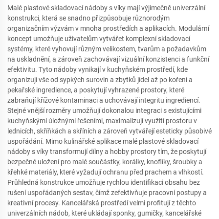
Malé plastové skladovací nádoby s víky mají výjimečně univerzální
konstrukci, která se snadno přizpůsobuje různorodým
organizačním výzvám v mnoha prostředích a aplikacích. Modulární
koncept umožňuje uživatelům vytvářet komplexní skladovací
systémy, které vyhovují různým velikostem, tvarům a požadavkům
na uskladnění, a zároveň zachovávají vizuální konzistenci a funkční
efektivitu. Tyto nádoby vynikají v kuchyňském prostředí, kde
organizují vše od sypkých surovin a zbytků jídel až po koření a
pekařské ingredience, a poskytují vyhrazené prostory, které
zabraňují křížové kontaminaci a uchovávají integritu ingrediencí.
Stejné vnější rozměry umožňují dokonalou integraci s existujícími
kuchyňskými úložnými řešeními, maximalizují využití prostoru v
lednicích, skříňkách a skříních a zároveň vytvářejí esteticky působivé
uspořádání. Mimo kulinářské aplikace malé plastové skladovací
nádoby s víky transformují dílny a hobby prostory tím, že poskytují
bezpečné uložení pro malé součástky, korálky, knoflíky, šroubky a
křehké materiály, které vyžadují ochranu před prachem a vlhkostí.
Průhledná konstrukce umožňuje rychlou identifikaci obsahu bez
rušení uspořádaných sestav, čímž zefektivňuje pracovní postupy a
kreativní procesy. Kancelářská prostředí velmi profitují z těchto
univerzálních nádob, které ukládají sponky, gumičky, kancelářské