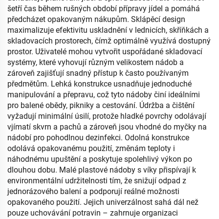
šetří čas během rušných období přípravy jídel a pomáhá
předcházet opakovaným nákupům. Sklápěcí design
maximalizuje efektivitu uskladnění v lednicích, skříňkách a
skladovacích prostorech, čímž optimálně využívá dostupný
prostor. Uživatelé mohou vytvořit uspořádané skladovací
systémy, které vyhovují různým velikostem nádob a
zároveň zajišťují snadný přístup k často používaným
předmětům. Lehká konstrukce usnadňuje jednoduché
manipulování a přepravu, což tyto nádoby činí ideálními
pro balené obědy, pikniky a cestování. Údržba a čištění
vyžadují minimální úsilí, protože hladké povrchy odolávají
vjímatí skvrn a pachů a zároveň jsou vhodné do myčky na
nádobí pro pohodlnou dezinfekci. Odolná konstrukce
odolává opakovanému použití, změnám teploty i
náhodnému upuštění a poskytuje spolehlivý výkon po
dlouhou dobu. Malé plastové nádoby s víky přispívají k
environmentální udržitelnosti tím, že snižují odpad z
jednorázového balení a podporují reálné možnosti
opakovaného použití. Jejich univerzálnost sahá dál než
pouze uchovávání potravin – zahrnuje organizaci