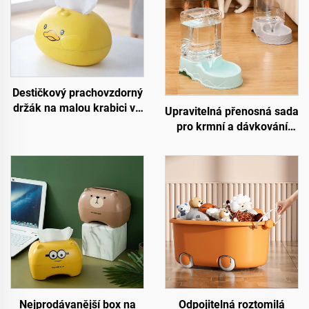
Destičkový prachovzdorný
držák na malou krabici ve
Upravitelná přenosná sada
tvaru žluté kachničky,
pro krmní a dávkování
jednoduchá domácí
vody pro domácí zvířata,
plastová krabice na
automatická miska na
ubrousky
vodu pro kočky vhodná
pro pohodlné použití u psů
a koček, vyrobeno z plastu
Nejprodávanější box na
Odpojitelná roztomilá