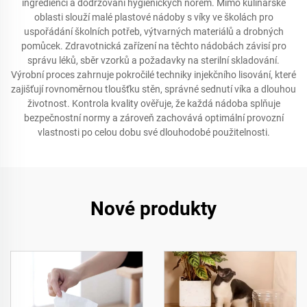
ingrediencí a dodržování hygienických norem. Mimo kulinářské
oblasti slouží malé plastové nádoby s víky ve školách pro
uspořádání školních potřeb, výtvarných materiálů a drobných
pomůcek. Zdravotnická zařízení na těchto nádobách závisí pro
správu léků, sběr vzorků a požadavky na sterilní skladování.
Výrobní proces zahrnuje pokročilé techniky injekčního lisování, které
zajišťují rovnoměrnou tloušťku stěn, správné sednutí víka a dlouhou
životnost. Kontrola kvality ověřuje, že každá nádoba splňuje
bezpečnostní normy a zároveň zachovává optimální provozní
vlastnosti po celou dobu své dlouhodobé použitelnosti.
Nové produkty