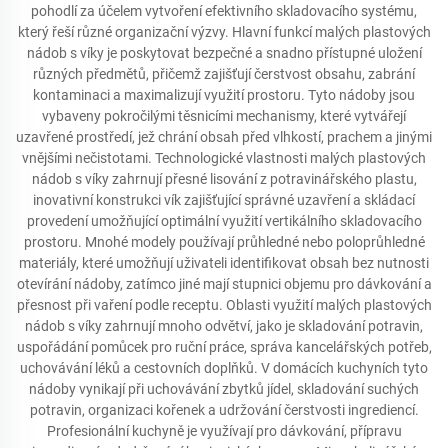
pohodlí za účelem vytvoření efektivního skladovacího systému,
který řeší různé organizační výzvy. Hlavní funkcí malých plastových
nádob s víky je poskytovat bezpečné a snadno přístupné uložení
různých předmětů, přičemž zajišťují čerstvost obsahu, zabrání
kontaminaci a maximalizují využití prostoru. Tyto nádoby jsou
vybaveny pokročilými těsnicími mechanismy, které vytvářejí
uzavřené prostředí, jež chrání obsah před vlhkostí, prachem a jinými
vnějšími nečistotami. Technologické vlastnosti malých plastových
nádob s víky zahrnují přesné lisování z potravinářského plastu,
inovativní konstrukci vík zajišťující správné uzavření a skládací
provedení umožňující optimální využití vertikálního skladovacího
prostoru. Mnohé modely používají průhledné nebo poloprůhledné
materiály, které umožňují uživateli identifikovat obsah bez nutnosti
otevírání nádoby, zatímco jiné mají stupnici objemu pro dávkování a
přesnost při vaření podle receptu. Oblasti využití malých plastových
nádob s víky zahrnují mnoho odvětví, jako je skladování potravin,
uspořádání pomůcek pro ruční práce, správa kancelářských potřeb,
uchovávání léků a cestovních doplňků. V domácích kuchyních tyto
nádoby vynikají při uchovávání zbytků jídel, skladování suchých
potravin, organizaci kořenek a udržování čerstvosti ingrediencí.
Profesionální kuchyně je využívají pro dávkování, přípravu