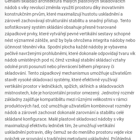
Geniální skládací architektura malých plastových skladovacích
nádob s víky revolucí změnila využití prostoru díky inovativním
konstrukčním prvům, které maximalizují hustotu uskladnění a
zároveň zachovávají strukturální stabilitu a snadný přístup. Tento
sofistikovaný systém skládání obsahuje přesně tvarované
západkové prvky, které vytvářejí pevné vertikální sestavy schopné
nést významné zátěže, aniž by byla ohrožena integrita nádoby nebo
účinnost těsnění víka. Spodní plocha každé nádoby je vybavena
pečlivě navrženými prohlubněmi, které dokonale odpovídají tvaru vík
nádob umístěných pod ní, čímž vznikají stabilní skládací vztahy
odolné proti posunutí nebo převrácení během přepravy či
skladování. Tento západkový mechanismus umožňuje uživatelům
stavět vysoké skladovací systémy, které efektivně využívají
vertikální prostor v ledničkách, spížích, skříních a skladovacích
místnostech, kde je horizontální prostor omezený. Jednotný rozměr
základny zajišťuje kompatibilitu mezi různými velikostmi v rámci
produktových řad, což umožňuje uživatelům kombinovat rozměry
nádob a zároveň zachovat dokonalé zarovnání a stabilitu celé
skládané konfigurace. Malé plastové skladovací nádoby s víky
maximalizují efektivitu ledniček tím, že umožňují vertikální
uskladnění potravin, díky čemuž se do menšího prostoru vejde více
položek ve srovnání s tradičními metodami uskladnění. Průhledná