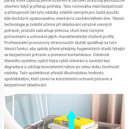
páčky, které zajišťují pevné uzavření a zároveň umožňují jednoduché
otevření, když je přístup potřeba. Tato rovnováha mezi bezpečností
a přístupností činí tyto nádoby zvláště cennými pro časté použití,
kde dochází k opakovanému otevírání a zavírání během dne. Těsnicí
technologie je zvláště účinná při skladování výrazně vonných
potravin, protože zabraňuje přenosu chutí mezi různými
potravinami a uchovává jejich charakteristické chuťové profily.
Profesionální provozovny stravovacích služeb spoléhají na tuto
těsnicí funkci, aby splnily přísné předpisy hygienických úřadů týkající
se bezpečnosti potravin a prevence kontaminace. Odolnost
těsnicího systému vydrží tisíce cyklů otevírání a zavírání bez
degradace a udržuje konzistentní výkon po celou dobu životnosti
nádoby. Tato spolehlivost přináší dlouhodobou hodnotu
spotřebitelům, kteří závisí na konzistentní ochraně potravin a
bezpečnosti skladování.