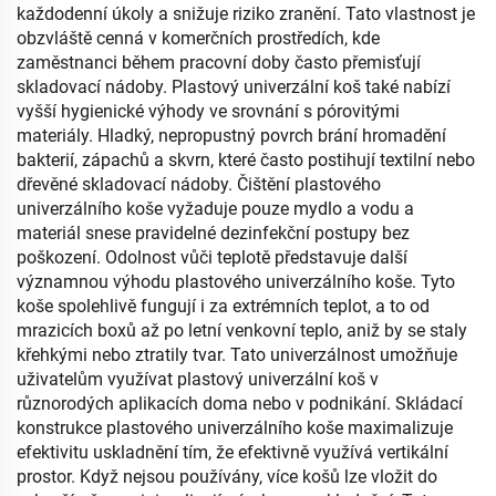
každodenní úkoly a snižuje riziko zranění. Tato vlastnost je
obzvláště cenná v komerčních prostředích, kde
zaměstnanci během pracovní doby často přemisťují
skladovací nádoby. Plastový univerzální koš také nabízí
vyšší hygienické výhody ve srovnání s pórovitými
materiály. Hladký, nepropustný povrch brání hromadění
bakterií, zápachů a skvrn, které často postihují textilní nebo
dřevěné skladovací nádoby. Čištění plastového
univerzálního koše vyžaduje pouze mydlo a vodu a
materiál snese pravidelné dezinfekční postupy bez
poškození. Odolnost vůči teplotě představuje další
významnou výhodu plastového univerzálního koše. Tyto
koše spolehlivě fungují i za extrémních teplot, a to od
mrazicích boxů až po letní venkovní teplo, aniž by se staly
křehkými nebo ztratily tvar. Tato univerzálnost umožňuje
uživatelům využívat plastový univerzální koš v
různorodých aplikacích doma nebo v podnikání. Skládací
konstrukce plastového univerzálního koše maximalizuje
efektivitu uskladnění tím, že efektivně využívá vertikální
prostor. Když nejsou používány, více košů lze vložit do