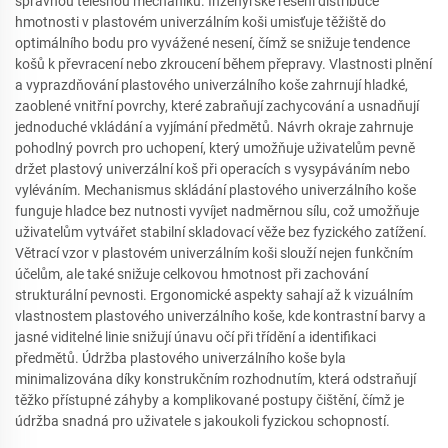
správnou tělesnou mechaniku. Inženýrské řešení distribuce
hmotnosti v plastovém univerzálním koši umisťuje těžiště do
optimálního bodu pro vyvážené nesení, čímž se snižuje tendence
košů k převracení nebo zkroucení během přepravy. Vlastnosti plnění
a vyprazdňování plastového univerzálního koše zahrnují hladké,
zaoblené vnitřní povrchy, které zabraňují zachycování a usnadňují
jednoduché vkládání a vyjímání předmětů. Návrh okraje zahrnuje
pohodlný povrch pro uchopení, který umožňuje uživatelům pevně
držet plastový univerzální koš při operacích s vysypáváním nebo
vyléváním. Mechanismus skládání plastového univerzálního koše
funguje hladce bez nutnosti vyvíjet nadměrnou sílu, což umožňuje
uživatelům vytvářet stabilní skladovací věže bez fyzického zatížení.
Větrací vzor v plastovém univerzálním koši slouží nejen funkčním
účelům, ale také snižuje celkovou hmotnost při zachování
strukturální pevnosti. Ergonomické aspekty sahají až k vizuálním
vlastnostem plastového univerzálního koše, kde kontrastní barvy a
jasné viditelné linie snižují únavu očí při třídění a identifikaci
předmětů. Údržba plastového univerzálního koše byla
minimalizována díky konstrukčním rozhodnutím, která odstraňují
těžko přístupné záhyby a komplikované postupy čištění, čímž je
údržba snadná pro uživatele s jakoukoli fyzickou schopností.