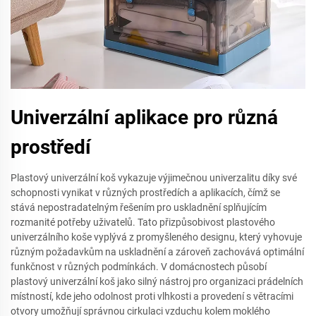
Univerzální aplikace pro různá
prostředí
Plastový univerzální koš vykazuje výjimečnou univerzalitu díky své
schopnosti vynikat v různých prostředích a aplikacích, čímž se
stává nepostradatelným řešením pro uskladnění splňujícím
rozmanité potřeby uživatelů. Tato přizpůsobivost plastového
univerzálního koše vyplývá z promyšleného designu, který vyhovuje
různým požadavkům na uskladnění a zároveň zachovává optimální
funkčnost v různých podmínkách. V domácnostech působí
plastový univerzální koš jako silný nástroj pro organizaci prádelních
místností, kde jeho odolnost proti vlhkosti a provedení s větracími
otvory umožňují správnou cirkulaci vzduchu kolem moklého