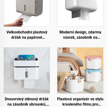
Velkoobchodní plastový
Moderní design, zdarma
držák na papírové
vzorek, zásobník na
ubrousky, úložná krabice,
toaletní papír s držákem
bez děr, montáž, držák na
na stěnu do koupelny,
toaletní papír do koupelny
vodotěsný, multifunkční
plastový držák na toaletní
papír
Dvouvrstvý stěnový držák
Plastová organizér ve stylu
na zásobník ubrousků,
kresleného filmu pro