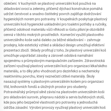
oblečení. V kuchyních se plastový univerzální koš používá na
skladování ovocí a zeleniny, přičemž dýchací konstrukce pomáhá
udržet čerstvost a snadno čistitelný povrch zajišťuje dodržování
hygienických norem pro potraviny. V koupelnách poskytuje plastový
univerzální koš hygienické uskladnění pro toaletní potřeby a ručníky,
přičemž odolnost materiálu vůči vlhkosti a růstu plísní je obzvláště
cenná v těchto mokrých prostředích. Komerční využití plastového
univerzálního koše sahá daleko za běžné skladování – zahrnuje
prodejny, kde estetický vzhled a skládací design umožňují efektivní
prezentaci zboží. Sklady profitují z toho, že plastový univerzální koš
umožňuje uspořádat zásoby a zároveň odolává namáhání
spojenému s průmyslovým manipulačním zařízením. Zdravotnická
zařízení využívají plastový univerzální koš pro organizaci lékařského
materiálu, a to díky jeho vhodnosti pro dezinfekci a nechemicky
reaktivnímu povrchu, který neznečistí citlivé materiály. Školy
nasazují systémy s plastovým univerzálním košem pro organizaci
tříd, knihovních fondů a úložných prostor pro studenty.
Potravinářský průmysl silně závisí na plastovém univerzálním koši
pro skladování surovin, přepravu nádobí a servis bufetových stolů,
kde jsou jeho bezpečné vlastnosti pro potraviny a jednoduchá
údržba zásadní. Výrobní provozy využívají plastový univerzální koš