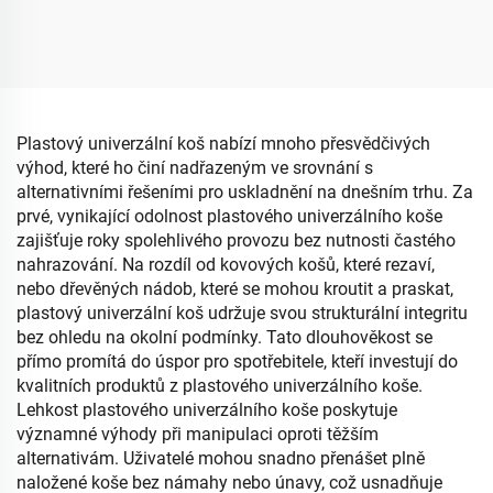
plastový kryt na obědový
uskladnění dětských
stůl pro toalety
hraček Praktický úložný
kbelík jako nádoba na
drobnosti do ložnice pro
miminko
Plastový univerzální koš nabízí mnoho přesvědčivých
výhod, které ho činí nadřazeným ve srovnání s
alternativními řešeními pro uskladnění na dnešním trhu. Za
prvé, vynikající odolnost plastového univerzálního koše
zajišťuje roky spolehlivého provozu bez nutnosti častého
nahrazování. Na rozdíl od kovových košů, které rezaví,
nebo dřevěných nádob, které se mohou kroutit a praskat,
plastový univerzální koš udržuje svou strukturální integritu
bez ohledu na okolní podmínky. Tato dlouhověkost se
přímo promítá do úspor pro spotřebitele, kteří investují do
kvalitních produktů z plastového univerzálního koše.
Lehkost plastového univerzálního koše poskytuje
významné výhody při manipulaci oproti těžším
alternativám. Uživatelé mohou snadno přenášet plně
naložené koše bez námahy nebo únavy, což usnadňuje