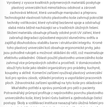
Vyrobený z vysoce kvalitních polymerových materiálů poskytuje
plastový univerzální koš mimořádnou odolnost a zároveň
zachovává lehkost, která usnadňuje manipulaci a přepravu.
Technologické vlastnosti tohoto plastového koše zahrnují pokročilé
techniky vstřikování, které vytvářejí bezševné spoje a odstraňují
slabá místa běžně nacházející se u tradičních úložných řešení.
Složení materiálu obsahuje přísady odolné proti UV záření, které
zabraňují degradaci způsobené expozicí slunečnímu světlu a
zajišťují dlouhodobou stabilitu barev i strukturální integritu. Kromě
toho plastový univerzální koš obsahuje ergonomické prvky, jako
jsou pohodlné rukojeti a možnost skládání do věží, což maximalizuje
efektivitu uskladnění. Oblasti použití plastového univerzálního koše
zahrnují více průmyslových odvětví a prostředí. V domácnostech
slouží tyto koše jako ideální organizátory pro prádelny, kuchyně,
koupelny a skříně. Komerční zařízení využívají plastový univerzální
koš pro správu zásob, výkladní prostory a uspořádání pracovních
ploch. Zdravotnická zařízení spoléhají na tyto koše pro skladování
lékařského potřebí a správu pomůcek pro péči o pacienty.
Potravinářský průmysl profituje z nepórovitého povrchu plastového
univerzálního koše, který brání růstu bakterií a zjednodušuje čisticí
postupy. Školy a vzdělávací instituce nasazují tato úložná řešení pro