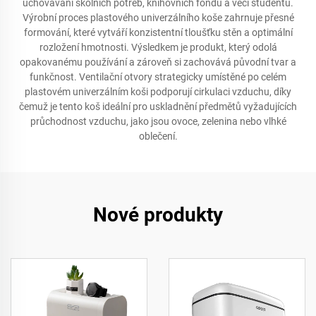
uchovávání školních potřeb, knihovních fondů a věcí studentů.
Výrobní proces plastového univerzálního koše zahrnuje přesné
formování, které vytváří konzistentní tloušťku stěn a optimální
rozložení hmotnosti. Výsledkem je produkt, který odolá
opakovanému používání a zároveň si zachovává původní tvar a
funkčnost. Ventilační otvory strategicky umístěné po celém
plastovém univerzálním koši podporují cirkulaci vzduchu, díky
čemuž je tento koš ideální pro uskladnění předmětů vyžadujících
průchodnost vzduchu, jako jsou ovoce, zelenina nebo vlhké
oblečení.
Nové produkty