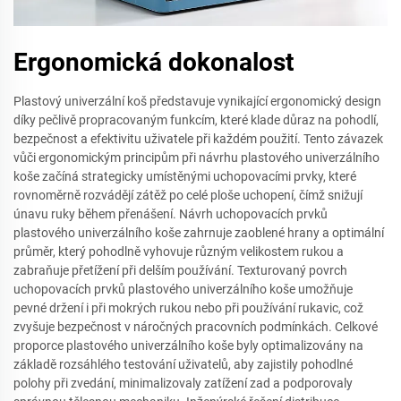
Ergonomická dokonalost
Plastový univerzální koš představuje vynikající ergonomický design
díky pečlivě propracovaným funkcím, které klade důraz na pohodlí,
bezpečnost a efektivitu uživatele při každém použití. Tento závazek
vůči ergonomickým principům při návrhu plastového univerzálního
koše začíná strategicky umístěnými uchopovacími prvky, které
rovnoměrně rozvádějí zátěž po celé ploše uchopení, čímž snižují
únavu ruky během přenášení. Návrh uchopovacích prvků
plastového univerzálního koše zahrnuje zaoblené hrany a optimální
průměr, který pohodlně vyhovuje různým velikostem rukou a
zabraňuje přetížení při delším používání. Texturovaný povrch
uchopovacích prvků plastového univerzálního koše umožňuje
pevné držení i při mokrých rukou nebo při používání rukavic, což
zvyšuje bezpečnost v náročných pracovních podmínkách. Celkové
proporce plastového univerzálního koše byly optimalizovány na
základě rozsáhlého testování uživatelů, aby zajistily pohodlné
polohy při zvedání, minimalizovaly zatížení zad a podporovaly