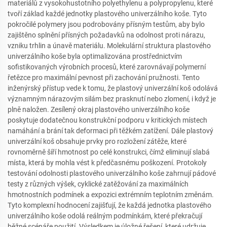
materiálů z vysokohustotního polyethylenu a polypropylenu, které
tvoří základ každé jednotky plastového univerzálního koše. Tyto
pokročilé polymery jsou podrobovány přísným testům, aby bylo
zajištěno splnění přísných požadavků na odolnost proti nárazu,
vzniku trhlin a únavě materiálu. Molekulární struktura plastového
univerzálního koše byla optimalizována prostřednictvím
sofistikovaných výrobních procesů, které zarovnávají polymerní
řetězce pro maximální pevnost při zachování pružnosti. Tento
inženýrský přístup vede k tomu, že plastový univerzální koš odolává
významným nárazovým silám bez prasknutí nebo zlomení, i když je
plně naložen. Zesílený okraj plastového univerzálního koše
poskytuje dodatečnou konstrukční podporu v kritických místech
namáhání a brání tak deformaci při těžkém zatížení. Dále plastový
univerzální koš obsahuje prvky pro rozložení zátěže, které
rovnoměrně šíří hmotnost po celé konstrukci, čímž eliminují slabá
místa, která by mohla vést k předčasnému poškození. Protokoly
testování odolnosti plastového univerzálního koše zahrnují pádové
testy z různých výšek, cyklické zatěžování za maximálních
hmotnostních podmínek a expozici extrémním teplotním změnám.
Tyto komplexní hodnocení zajišťují, že každá jednotka plastového
univerzálního koše odolá reálným podmínkám, které překračují
běžné scénáře použití. Výsledkem je úložné řešení, které udržuje