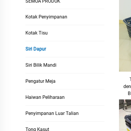
SEMUA PRODUK
Kotak Penyimpanan
Kotak Tisu
Siri Dapur
Siri Bilik Mandi
Pengatur Meja
den
B
Haiwan Peliharaan
B
Penyimpanan Luar Talian
Tong Kasut