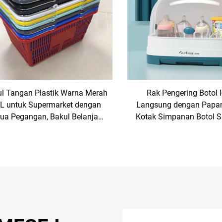
ul Tangan Plastik Warna Merah
Rak Pengering Botol
L untuk Supermarket dengan
Langsung dengan Papan
ua Pegangan, Bakul Belanja
Kotak Simpanan Botol S
erkualiti Gaya Jaring, Bakul
Plastik Jenis Dudukan
Plastik Bergolek
Dapur & Ruang T