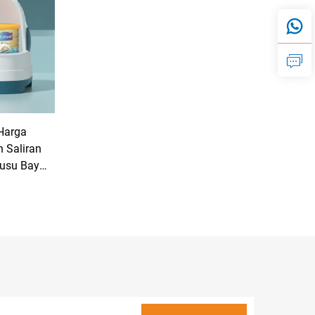
 Harga
 Saliran
usu Bayi
 untuk
amu