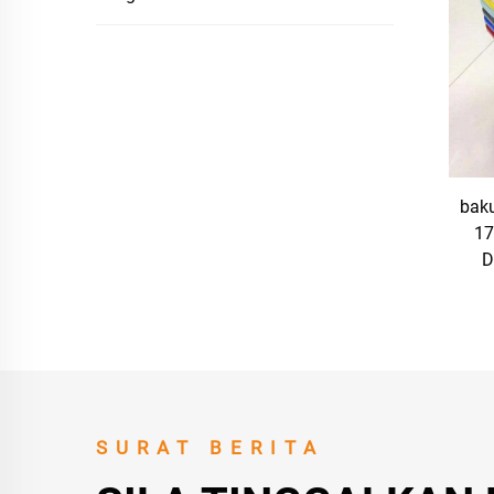
bak
17
D
B
SURAT BERITA