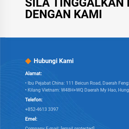
SILA TINGGALKAN
DENGAN KAMI
Hubungi Kami
Alamat:
• Ibu Pejabat China: 111 Beicun Road, Daerah Feng
• Kilang Vietnam: W48H+WQ Daerah My Hao, Hung
Telefon:
+852-4613 3397
Emel:
Company E-mail:
[email protected]