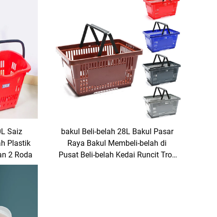
0L Saiz
bakul Beli-belah 28L Bakul Pasar
h Plastik
Raya Bakul Membeli-belah di
an 2 Roda
Pusat Beli-belah Kedai Runcit Troli
Beli-belah Plastik 28L