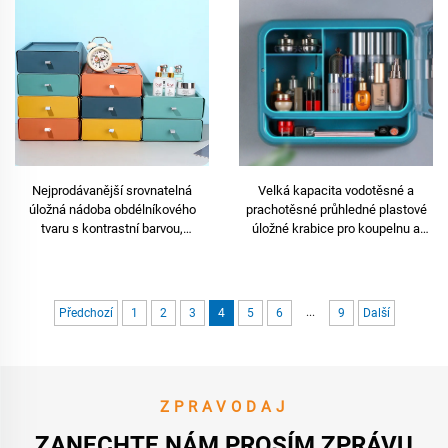
Nejprodávanější srovnatelná
Velká kapacita vodotěsné a
úložná nádoba obdélníkového
prachotěsné průhledné plastové
tvaru s kontrastní barvou,
úložné krabice pro koupelnu a
dokončovací deska a organizátor
kuchyň na stěnu pro uspořádání a
typu zásuvka
estetiku
...
Předchozí
1
2
3
4
5
6
9
Další
ZPRAVODAJ
ZANECHTE NÁM PROSÍM ZPRÁVU