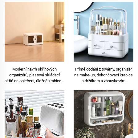
kuchyni a koupelně
Moderní návrh skříňových
Přímé dodání z továrny, organizér
organizérů, plastová skládací
na make-up, dokončovací krabice
skříň na oblečení, úložné krabice s
s držákem a zásuvkovým
víky, koly, obdélníkový materiál PP,
designem, vyrobená z odolného
skládací kartón
plastu