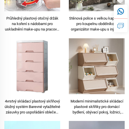
Průhledný plastový otočný držák
Stěnová police s velkou kapacitou
na koření s nádobami pro
pro koupelnu obdélníkový
uskladnění make-upu na pracovní
organizátor make-upu s injekční
desku, rotační organizér na
kosmetickou úložnou krabicí
lahvičky s kořením, úložné krabice
a boxy
4vrstvý skládací plastový skříňový
Moderní minimalistické skládací
úložný systém Barevné vytažitelné
plastové skříňky pro domácí
zásuvky pro uspořádání oblečení
bydlení, obývací pokoj, ložnici,
do ložnice Domácnost
jídelnu a školu, vhodné pro
bezpečnostní zařízení,
supermarket