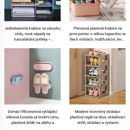
Jednobarevná krabice na zásuvku
Přenosná plastová krabice na
stolu, nové nápady na
první pomoc s velkou kapacitou ve
kancelářské potřeby –
třech vrstvách, multifunkční, levná
obdélníková plastová krabice na
tovární cena
drobnosti, písařské potřeby,
skládací
Domácí tříkomorová vyklápěcí
Moderní vícevrstvý skládací
stěnová konzola za tovární cenu,
plastový regál na obuv, skladovací
plastová držák na utěrky a
skříň, skládací a vystavní
pantofle
provedení pro domácí skladování v