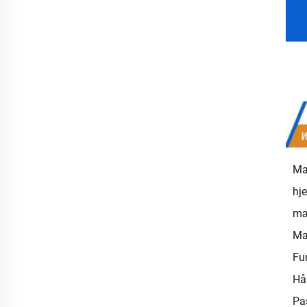
Ma
hj
mæ
Ma
Fu
Hå
Pa