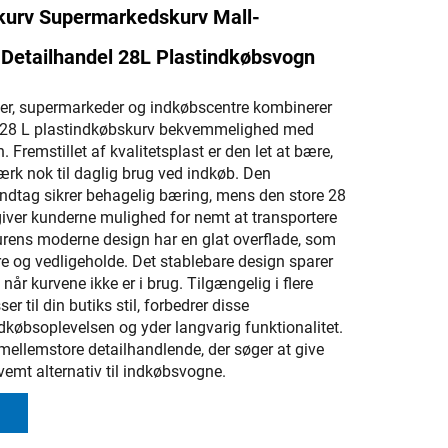
kurv Supermarkedskurv Mall-
 Detailhandel 28L Plastindkøbsvogn
kker, supermarkeder og indkøbscentre kombinerer
 28 L plastindkøbskurv bekvemmelighed med
. Fremstillet af kvalitetsplast er den let at bære,
ærk nok til daglig brug ved indkøb. Den
dtag sikrer behagelig bæring, mens den store 28
 giver kunderne mulighed for nemt at transportere
urens moderne design har en glat overflade, som
e og vedligeholde. Det stablebare design sparer
 når kurvene ikke er i brug. Tilgængelig i flere
ser til din butiks stil, forbedrer disse
dkøbsoplevelsen og yder langvarig funktionalitet.
 mellemstore detailhandlende, der søger at give
emt alternativ til indkøbsvogne.