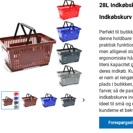
28L Indkøbs
Indkøbskurv
Perfekt til buti
denne holdbare
praktisk funktion
men alligevel st
ergonomiske hån
liters kapacitet
deres indkøb. K
er nem at rengør
plads i butikken,
farver, så de pas
indkøbskurve in
Ideel til små og
kunderne et bekv
Forespørgsel