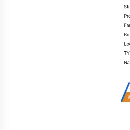
St
Pr
Fa
Br
Lo
TY
Na