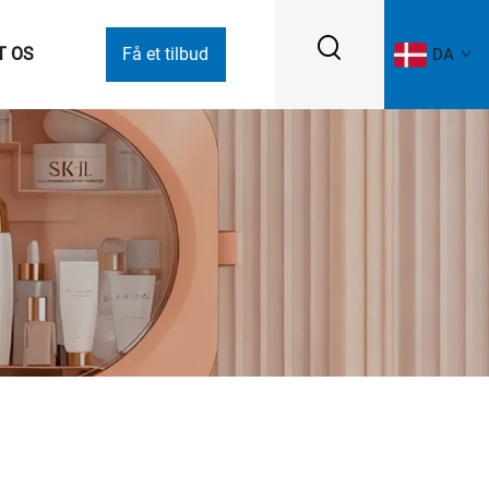
T OS
Få et tilbud
DA