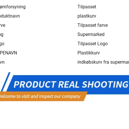
rømforsyning
Tilpasset
oduktnavn
plastkurv
rve
Tilpasset farve
ug
Supermarked
go
Tilpasset Logo
PENAVN
Plastikkurv
vn
indkøbskurv fra superma