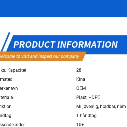
ks. Kapacitet
28 l
emsted
Kina
rkenavn
OEM
teriale
Plast, HDPE
nktion
Miljøvenlig, holdbar, nem
ndtag
1 håndtag
ssende alder
10+