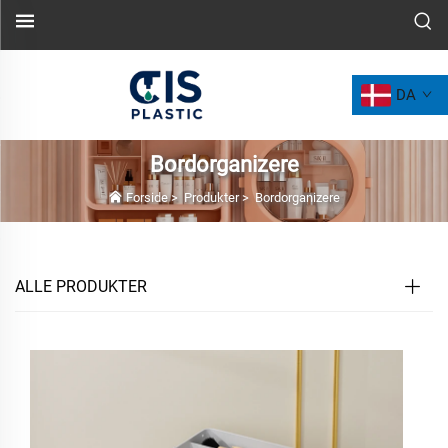
DA
Bordorganizere
Forside
>
Produkter
>
Bordorganizere
ALLE PRODUKTER