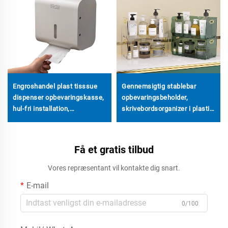
Engroshandel plast tisssue
Gennemsigtig stablebar
dispenser opbevaringskasse,
opbevaringsbeholder,
hul-fri installation,
skrivebordsorganizer i plastik
badeværelses papirholder
til makeup, kosmetik og
hudplejeprodukter
Få et gratis tilbud
Vores repræsentant vil kontakte dig snart.
E-mail
0/100