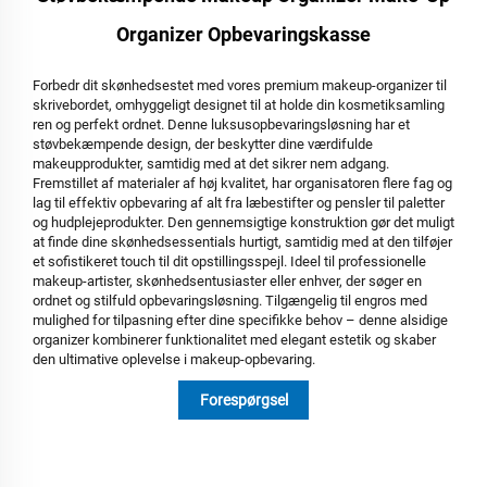
Organizer Opbevaringskasse
Forbedr dit skønhedsestet med vores premium makeup-organizer til
skrivebordet, omhyggeligt designet til at holde din kosmetiksamling
ren og perfekt ordnet. Denne luksusopbevaringsløsning har et
støvbekæmpende design, der beskytter dine værdifulde
makeupprodukter, samtidig med at det sikrer nem adgang.
Fremstillet af materialer af høj kvalitet, har organisatoren flere fag og
lag til effektiv opbevaring af alt fra læbestifter og pensler til paletter
og hudplejeprodukter. Den gennemsigtige konstruktion gør det muligt
at finde dine skønhedsessentials hurtigt, samtidig med at den tilføjer
et sofistikeret touch til dit opstillingsspejl. Ideel til professionelle
makeup-artister, skønhedsentusiaster eller enhver, der søger en
ordnet og stilfuld opbevaringsløsning. Tilgængelig til engros med
mulighed for tilpasning efter dine specifikke behov – denne alsidige
organizer kombinerer funktionalitet med elegant estetik og skaber
den ultimative oplevelse i makeup-opbevaring.
Forespørgsel