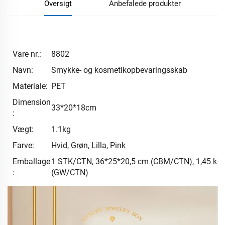
Oversigt
Anbefalede produkter
Vare nr.:
8802
Navn:
Smykke- og kosmetikopbevaringsskab
Materiale:
PET
Dimension
33*20*18cm
:
Vægt:
1.1kg
Farve:
Hvid, Grøn, Lilla, Pink
Emballage
1 STK/CTN, 36*25*20,5 cm (CBM/CTN), 1,45 kg
:
(GW/CTN)