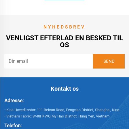
NYHEDSBREV
VENLIGST EFTERLAD EN BESKED TIL
OS
Kontakt os
Adresse:
• Kina Hovedkontor: 111 Beicun Road, Fengxian District, Shanghai, Kina
• Vietnam Fabrik: W48H+WQ My Hao District, Hung Yen, Vietnam
Telefon: