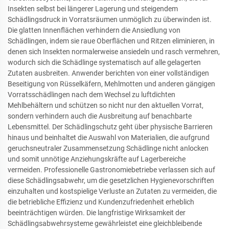
Insekten selbst bei längerer Lagerung und steigendem
Schädlingsdruck in Vorratsräumen unmöglich zu überwinden ist.
Die glatten Innenflächen verhindern die Ansiedlung von
Schädlingen, indem sie raue Oberflächen und Ritzen eliminieren, in
denen sich Insekten normalerweise ansiedeln und rasch vermehren,
wodurch sich die Schädlinge systematisch auf alle gelagerten
Zutaten ausbreiten. Anwender berichten von einer vollständigen
Beseitigung von Rüsselkäfern, Mehlmotten und anderen gängigen
Vorratsschädlingen nach dem Wechsel zu luftdichten
Mehlbehältern und schützen so nicht nur den aktuellen Vorrat,
sondern verhindern auch die Ausbreitung auf benachbarte
Lebensmittel. Der Schädlingschutz geht über physische Barrieren
hinaus und beinhaltet die Auswahl von Materialien, die aufgrund
geruchsneutraler Zusammensetzung Schädlinge nicht anlocken
und somit unnötige Anziehungskräfte auf Lagerbereiche
vermeiden. Professionelle Gastronomiebetriebe verlassen sich auf
diese Schädlingsabwehr, um die gesetzlichen Hygienevorschriften
einzuhalten und kostspielige Verluste an Zutaten zu vermeiden, die
die betriebliche Effizienz und Kundenzufriedenheit erheblich
beeinträchtigen würden. Die langfristige Wirksamkeit der
Schädlingsabwehrsysteme gewährleistet eine gleichbleibende