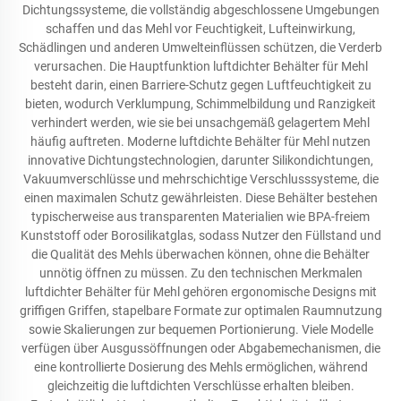
Dichtungssysteme, die vollständig abgeschlossene Umgebungen
schaffen und das Mehl vor Feuchtigkeit, Lufteinwirkung,
Schädlingen und anderen Umwelteinflüssen schützen, die Verderb
verursachen. Die Hauptfunktion luftdichter Behälter für Mehl
besteht darin, einen Barriere-Schutz gegen Luftfeuchtigkeit zu
bieten, wodurch Verklumpung, Schimmelbildung und Ranzigkeit
verhindert werden, wie sie bei unsachgemäß gelagertem Mehl
häufig auftreten. Moderne luftdichte Behälter für Mehl nutzen
innovative Dichtungstechnologien, darunter Silikondichtungen,
Vakuumverschlüsse und mehrschichtige Verschlusssysteme, die
einen maximalen Schutz gewährleisten. Diese Behälter bestehen
typischerweise aus transparenten Materialien wie BPA-freiem
Kunststoff oder Borosilikatglas, sodass Nutzer den Füllstand und
die Qualität des Mehls überwachen können, ohne die Behälter
unnötig öffnen zu müssen. Zu den technischen Merkmalen
luftdichter Behälter für Mehl gehören ergonomische Designs mit
griffigen Griffen, stapelbare Formate zur optimalen Raumnutzung
sowie Skalierungen zur bequemen Portionierung. Viele Modelle
verfügen über Ausgussöffnungen oder Abgabemechanismen, die
eine kontrollierte Dosierung des Mehls ermöglichen, während
gleichzeitig die luftdichten Verschlüsse erhalten bleiben.