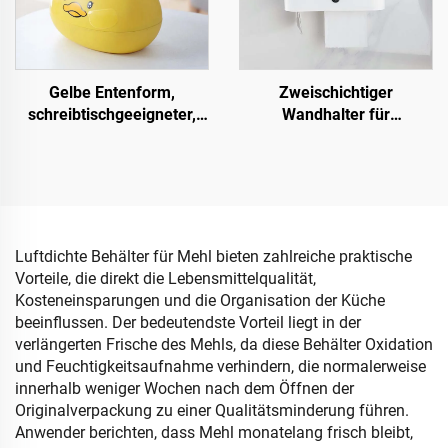
Gelbe Entenform,
Zweischichtiger
schreibtischgeeigneter,
Wandhalter für
staubgeschützter, kleiner
Taschentuchbox
Kartonhalter, einfache
Kunststoffabdeckung für
Haushalts-
Esstisch geeignet für
Plastiktaschentuchbox
Toiletten
Luftdichte Behälter für Mehl bieten zahlreiche praktische
Vorteile, die direkt die Lebensmittelqualität,
Kosteneinsparungen und die Organisation der Küche
beeinflussen. Der bedeutendste Vorteil liegt in der
verlängerten Frische des Mehls, da diese Behälter Oxidation
und Feuchtigkeitsaufnahme verhindern, die normalerweise
innerhalb weniger Wochen nach dem Öffnen der
Originalverpackung zu einer Qualitätsminderung führen.
Anwender berichten, dass Mehl monatelang frisch bleibt,