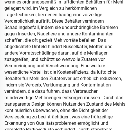
wenn es ordnungsgemäß in luftdichten Behältern für Mehl
gelagert wird, im Vergleich zu herkömmlichen
Lagertechniken, bei denen häufig eine vorzeitige
Verderblichkeit auftritt. Diese Behälter verhindern
Schädlingsbefall, indem sie undurchdringliche Barrieren
gegen Insekten, Nagetiere und andere Kontaminanten
schaffen, die oft gezielt Mehlvorräte befallen. Das
abgedichtete Umfeld hindert Rüsselkäfer, Motten und
andere Vorratsschädlinge daran, auf die Mehllager
zuzugreifen, und schützt so wertvolle Zutaten vor
Verunreinigung und Verschwendung. Eine weitere
wesentliche Vorteil ist die Kosteneffizienz, da luftdichte
Behälter für Mehl den Zutatenverlust erheblich reduzieren,
indem sie Verderb, Verklumpung und Kontamination
verhindern, die dazu führen, dass Verbraucher
minderwertige Mehlmengen entsorgen müssen. Durch das
transparente Design können Nutzer den Zustand des Mehls
kontinuierlich überwachen, ohne die Dichtigkeit der
Versiegelung zu beeinträchtigen, was eine frühzeitige
Erkennung von Qualitätsproblemen ermöglicht und
komplette Partieverluste verhindert. Durch stapelbare