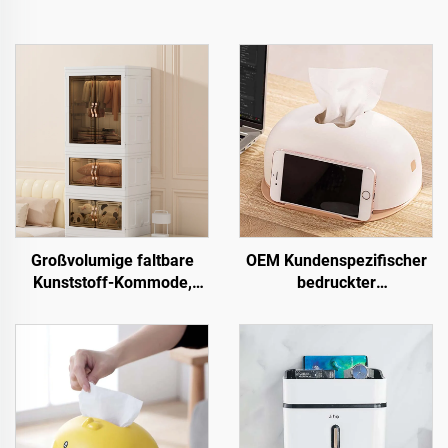
Großvolumige faltbare
OEM Kundenspezifischer
Kunststoff-Kommode,
bedruckter
rechteckige
Geschäftstaschentuch-Box
Aufbewahrungsbox für
Serviettenhalter, Plastik-
Kleidung und Snacks,
Tischtaschentuchbox mit
Hochkapazitäts-
Handyhalter, Großhandel
Aufbewahrungslösung