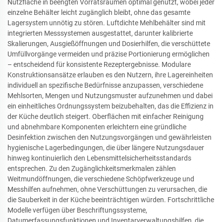
Nutzfläche in beengten Vorratsräumen optimal genutzt, wobei jeder
einzelne Behälter leicht zugänglich bleibt, ohne das gesamte
Lagersystem unnötig zu stören. Luftdichte Mehlbehälter sind mit
integrierten Messsystemen ausgestattet, darunter kalibrierte
Skalierungen, Ausgießöffnungen und Dosierhilfen, die verschüttete
Umfüllvorgänge vermeiden und präzise Portionierung ermöglichen
– entscheidend für konsistente Rezeptergebnisse. Modulare
Konstruktionsansätze erlauben es den Nutzern, ihre Lagereinheiten
individuell an spezifische Bedürfnisse anzupassen, verschiedene
Mehlsorten, Mengen und Nutzungsmuster aufzunehmen und dabei
ein einheitliches Ordnungssystem beizubehalten, das die Effizienz in
der Küche deutlich steigert. Oberflächen mit einfacher Reinigung
und abnehmbare Komponenten erleichtern eine gründliche
Desinfektion zwischen den Nutzungsvorgängen und gewährleisten
hygienische Lagerbedingungen, die über längere Nutzungsdauer
hinweg kontinuierlich den Lebensmittelsicherheitsstandards
entsprechen. Zu den Zugänglichkeitsmerkmalen zählen
Weitmundöffnungen, die verschiedene Schöpfwerkzeuge und
Messhilfen aufnehmen, ohne Verschüttungen zu verursachen, die
die Sauberkeit in der Küche beeinträchtigen würden. Fortschrittliche
Modelle verfügen über Beschriftungssysteme,
Datumerfassungsfunktionen und Inventarverwaltungshilfen, die