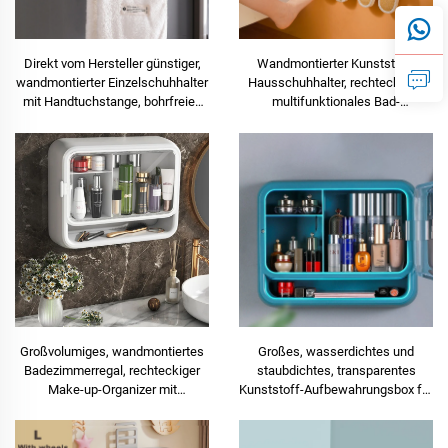
Direkt vom Hersteller günstiger,
Wandmontierter Kunststoff-
wandmontierter Einzelschuhhalter
Hausschuhhalter, rechteckiges
mit Handtuchstange, bohrfreies
multifunktionales Bad-
Design für bequeme
Handtuchregal mit Haken,
Aufbewahrung
injizierter Klebehalter,
Badezimmer-Organizer
Großvolumiges, wandmontiertes
Großes, wasserdichtes und
Badezimmerregal, rechteckiger
staubdichtes, transparentes
Make-up-Organizer mit
Kunststoff-Aufbewahrungsbox für
spritzgegossener
Badezimmer und Küche,
Kosmetikaufbewahrungsbox
Wandmontage zur Organisation
und Ästhetik