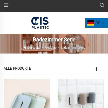
DE
Badezimmer Serie
Startseite
>
Produkte
>
Badezimmer Serie
ALLE PRODUKTE