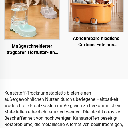
rechteckig
Abnehmbare niedliche
Cartoon-Ente aus
Maßgeschneiderter
Kunststoff mit Deckel,
tragbarer Tierfutter- und
Aufbewahrungsbox für
Wasserspender,
Babyspielzeug mit Rollen
automatische
und Griff
Katzenwasserschale für
bequeme Nutzung mit
Hund und Katze,
hergestellt aus Kunststoff
Kunststoff-Trocknungstabletts bieten einen
außergewöhnlichen Nutzen durch überlegene Haltbarkeit,
wodurch die Ersatzkosten im Vergleich zu herkömmlichen
Materialien erheblich reduziert werden. Die nicht korrosive
Beschaffenheit von hochwertigen Kunststoffen beseitigt
Rostprobleme, die metallische Alternativen beeinträchtigen,