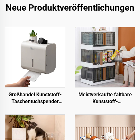
Neue Produktveröffentlichungen
Großhandel Kunststoff-
Meistverkaufte faltbare
Taschentuchspender
Kunststoff-
Aufbewahrungsbox,
Aufbewahrungsbehälter,
bohrfreie Montage,
multifunktionale faltbare
Badezimmer-Papierhalter
Aufbewahrungsboxen,
Behälter für Kleidung,
Spielzeug, Bücher,