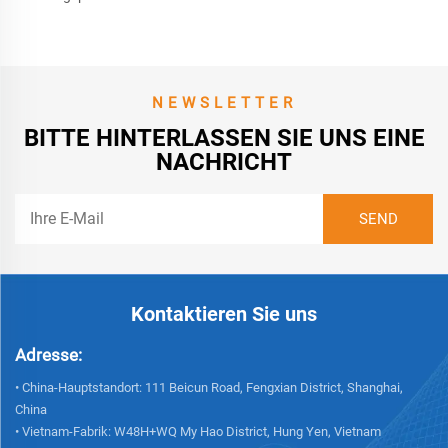
NEWSLETTER
BITTE HINTERLASSEN SIE UNS EINE
NACHRICHT
Kontaktieren Sie uns
Adresse:
• China-Hauptstandort: 111 Beicun Road, Fengxian District, Shanghai,
China
• Vietnam-Fabrik: W48H+WQ My Hao District, Hung Yen, Vietnam