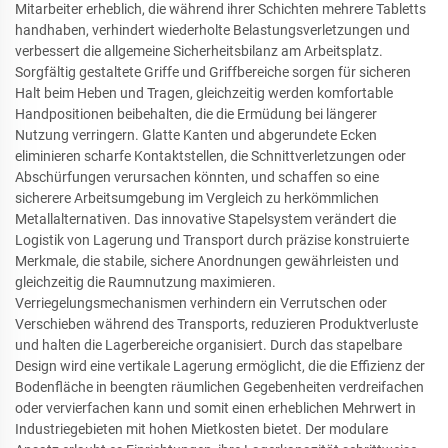
Mitarbeiter erheblich, die während ihrer Schichten mehrere Tabletts
handhaben, verhindert wiederholte Belastungsverletzungen und
verbessert die allgemeine Sicherheitsbilanz am Arbeitsplatz.
Sorgfältig gestaltete Griffe und Griffbereiche sorgen für sicheren
Halt beim Heben und Tragen, gleichzeitig werden komfortable
Handpositionen beibehalten, die die Ermüdung bei längerer
Nutzung verringern. Glatte Kanten und abgerundete Ecken
eliminieren scharfe Kontaktstellen, die Schnittverletzungen oder
Abschürfungen verursachen könnten, und schaffen so eine
sicherere Arbeitsumgebung im Vergleich zu herkömmlichen
Metallalternativen. Das innovative Stapelsystem verändert die
Logistik von Lagerung und Transport durch präzise konstruierte
Merkmale, die stabile, sichere Anordnungen gewährleisten und
gleichzeitig die Raumnutzung maximieren.
Verriegelungsmechanismen verhindern ein Verrutschen oder
Verschieben während des Transports, reduzieren Produktverluste
und halten die Lagerbereiche organisiert. Durch das stapelbare
Design wird eine vertikale Lagerung ermöglicht, die die Effizienz der
Bodenfläche in beengten räumlichen Gegebenheiten verdreifachen
oder vervierfachen kann und somit einen erheblichen Mehrwert in
Industriegebieten mit hohen Mietkosten bietet. Der modulare