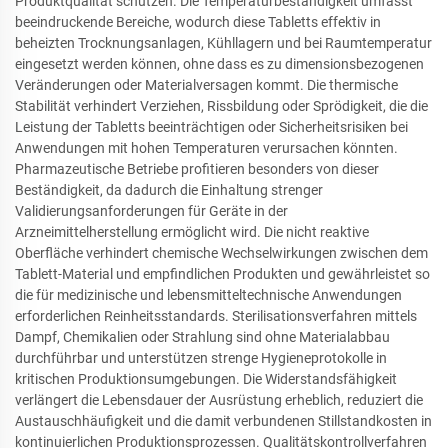
Produktqualität schützen. Die Temperaturbeständigkeit umfasst
beeindruckende Bereiche, wodurch diese Tabletts effektiv in
beheizten Trocknungsanlagen, Kühllagern und bei Raumtemperatur
eingesetzt werden können, ohne dass es zu dimensionsbezogenen
Veränderungen oder Materialversagen kommt. Die thermische
Stabilität verhindert Verziehen, Rissbildung oder Sprödigkeit, die die
Leistung der Tabletts beeinträchtigen oder Sicherheitsrisiken bei
Anwendungen mit hohen Temperaturen verursachen könnten.
Pharmazeutische Betriebe profitieren besonders von dieser
Beständigkeit, da dadurch die Einhaltung strenger
Validierungsanforderungen für Geräte in der
Arzneimittelherstellung ermöglicht wird. Die nicht reaktive
Oberfläche verhindert chemische Wechselwirkungen zwischen dem
Tablett-Material und empfindlichen Produkten und gewährleistet so
die für medizinische und lebensmitteltechnische Anwendungen
erforderlichen Reinheitsstandards. Sterilisationsverfahren mittels
Dampf, Chemikalien oder Strahlung sind ohne Materialabbau
durchführbar und unterstützen strenge Hygieneprotokolle in
kritischen Produktionsumgebungen. Die Widerstandsfähigkeit
verlängert die Lebensdauer der Ausrüstung erheblich, reduziert die
Austauschhäufigkeit und die damit verbundenen Stillstandkosten in
kontinuierlichen Produktionsprozessen. Qualitätskontrollverfahren