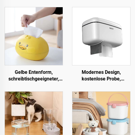
Gelbe Entenform,
Modernes Design,
schreibtischgeeigneter,
kostenlose Probe,
staubgeschützter, kleiner
wandhängende
Kartonhalter, einfache
Badewanne, wasserdichte,
Haushalts-
multifunktionale
Plastiktaschentuchbox
Kunststoff-
Toilettenpapierbox