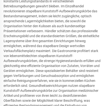
konstante Leistungsstandards in verschiedenen
Betriebsumgebungen gewahrt bleiben. Im Einzelhandel
revolutionieren stapelbare Kunststoff-Aufbewahrungskörbe das
Bestandsmanagement, indem sie leicht zugängliche, optisch
ansprechende Lagermöglichkeiten bieten, die sowohl die
Organisation hinter den Kulissen als auch kundenseitige
Präsentationen verbessern. Händler schätzen das professionelle
Erscheinungsbild und die standardisierten Größen, die einheitliche
Lagersysteme über ihre gesamten Einrichtungen hinweg
ermöglichen, während das stapelbare Design wertvollen
Verkaufsflächenplatz maximiert. Die Gastronomie profitiert stark
von lebensmittelechten stapelbaren Kunststoff-
Aufbewahrungskörben, die strenge Hygienestandards erfüllen und
gleichzeitig eine effiziente Organisation von Zutaten, Vorräten und
Geräten ermöglichen. Diese spezialisierten Behälter sind resistent
gegen Verfärbungen und Geruchsabsorption und ermöglichen
einfache Reinigungsverfahren, wie sie in kommerziellen Küchen
erforderlich sind. Gesundheitseinrichtungen nutzen stapelbare
Kunststoff-Aufbewahrungskörbe zur Organisation medizinischer
Artikel und profitieren von ihren leicht zu desinfizierenden
Oberflächen sowie der Möglichkeit klarer Beschriftung, was
effizientes Bestandsmanagement und die Einhaltung von