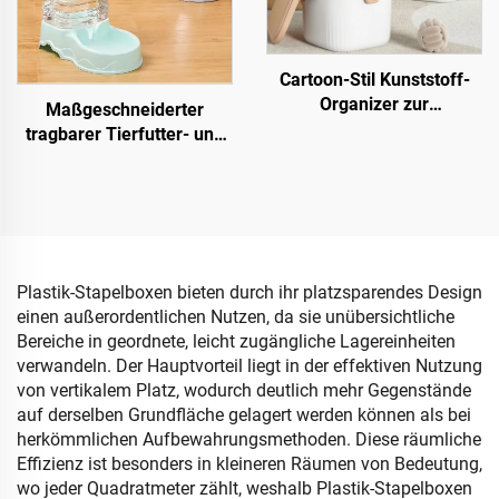
Cartoon-Stil Kunststoff-
Organizer zur
Maßgeschneiderter
Aufbewahrung von
tragbarer Tierfutter- und
Kinderspielzeug
Wasserspender,
Praktischer
automatische
Aufbewahrungsbehälter
Katzenwasserschale für
als Behälter für diverse
bequeme Nutzung mit
Kleinteile im Schlafzimmer
Hund und Katze,
oder für Babysachen
hergestellt aus Kunststoff
Plastik-Stapelboxen bieten durch ihr platzsparendes Design
einen außerordentlichen Nutzen, da sie unübersichtliche
Bereiche in geordnete, leicht zugängliche Lagereinheiten
verwandeln. Der Hauptvorteil liegt in der effektiven Nutzung
von vertikalem Platz, wodurch deutlich mehr Gegenstände
auf derselben Grundfläche gelagert werden können als bei
herkömmlichen Aufbewahrungsmethoden. Diese räumliche
Effizienz ist besonders in kleineren Räumen von Bedeutung,
wo jeder Quadratmeter zählt, weshalb Plastik-Stapelboxen