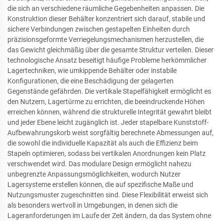
die sich an verschiedene räumliche Gegebenheiten anpassen. Die
Konstruktion dieser Behälter konzentriert sich darauf, stabile und
sichere Verbindungen zwischen gestapelten Einheiten durch
präzisionsgeformte Verriegelungsmechanismen herzustellen, die
das Gewicht gleichmäßig über die gesamte Struktur verteilen. Dieser
technologische Ansatz beseitigt häufige Probleme herkömmlicher
Lagertechniken, wie umkippende Behälter oder instabile
Konfigurationen, die eine Beschädigung der gelagerten
Gegenstände gefährden. Die vertikale Stapelfähigkeit ermöglicht es
den Nutzern, Lagertürme zu errichten, die beeindruckende Höhen
erreichen können, während die strukturelle Integrität gewahrt bleibt
und jeder Ebene leicht zugänglich ist. Jeder stapelbare Kunststoff-
Aufbewahrungskorb weist sorgfältig berechnete Abmessungen auf,
die sowohl die individuelle Kapazität als auch die Effizienz beim
Stapeln optimieren, sodass bei vertikalen Anordnungen kein Platz
verschwendet wird. Das modulare Design ermöglicht nahezu
unbegrenzte Anpassungsmöglichkeiten, wodurch Nutzer
Lagersysteme erstellen können, die auf spezifische Maße und
Nutzungsmuster zugeschnitten sind. Diese Flexibilität erweist sich
als besonders wertvoll in Umgebungen, in denen sich die
Lageranforderungen im Laufe der Zeit ändern, da das System ohne