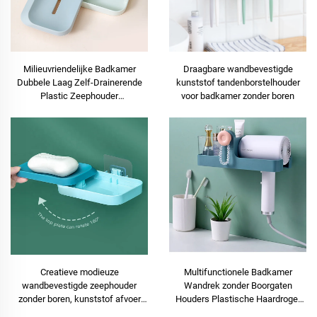
Milieuvriendelijke Badkamer
Draagbare wandbevestigde
Dubbele Laag Zelf-Drainerende
kunststof tandenborstelhouder
Plastic Zeephouder
voor badkamer zonder boren
Wandmontage Zeepdoos
Creatieve modieuze
Multifunctionele Badkamer
wandbevestigde zeephouder
Wandrek zonder Boorgaten
zonder boren, kunststof afvoer
Houders Plastische Haardroger
zeepbakje houder
Opbergstandaard