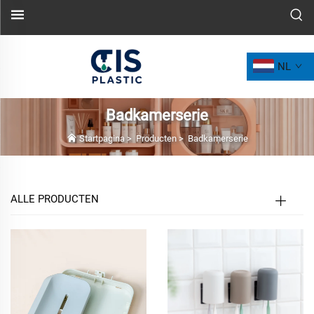
NL
Badkamerserie
Startpagina
>
Producten
>
Badkamerserie
ALLE PRODUCTEN