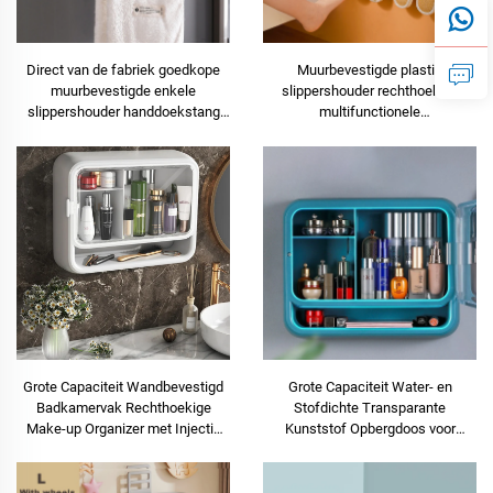
Direct van de fabriek goedkope
Muurbevestigde plastic
muurbevestigde enkele
slippershouder rechthoekige
slippershouder handdoekstang
multifunctionele
zonder boren ontwerp voor
badkamerhanddoekplank haakjes
gemakkelijke opslag
met lijm bevestiging
badkamerorganizer
Grote Capaciteit Wandbevestigd
Grote Capaciteit Water- en
Badkamervak Rechthoekige
Stofdichte Transparante
Make-up Organizer met Injectie
Kunststof Opbergdoos voor
Cosmetische Opbergdoos
Badkamer & Keuken Wand voor
Organisatie & Esthetiek