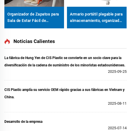
Organizador de Zapatos para
Armario portátil plegable para
Sala de Estar Fácil de
almacenamiento, organizador
Ensamblar, Estante de
desplegable para
Almacenamiento de Plástico
apartamentos pequeños,
PP Ahorrador de Espacio con
forma rectangular
Noticias Calientes
Diseño Cerca de la Puerta
La fábrica de Hung Yen de CIS Plastic se convierte en un socio clave para la
diversificación de la cadena de suministro de los minoristas estadounidenses.
2025-09-25
CIS Plastic amplía su servicio OEM rápido gracias a sus fábricas en Vietnam y
China.
2025-08-11
Desarrollo de la empresa
2025-07-14