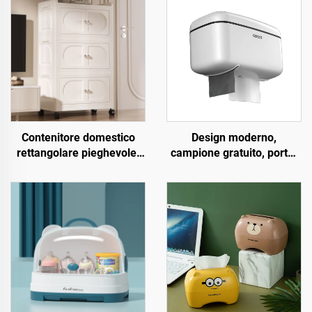
Contenitore domestico
Design moderno,
rettangolare pieghevole,
campione gratuito, porta-
mobiletto doppia anta in
salviette da bagno a
plastica PP, semplice, di
sospensione,
grande capacità, mobiletto
impermeabile, portarotolo
aperto e spostabile
in plastica multifunzionale