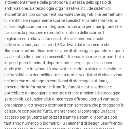
indipendentemente dalla profondità o altezza dello spazio di
archiviazione. La tecnologia organizzativa include sistemi di
etichettatura con componenti sia visivi che digitali, che permettono
di identificare rapidamente scarpe specifiche tramite marcatura
chiara degli scomparti e integrazione con app per smartphone che
tracciano la posizione e i modelli di utilizzo delle scarpe. I
miglioramenti relativi all'accessibilità si estendono anche
all'illuminazione, con sistemi LED attivati dal movimento che
illuminano automaticamente le aree di stoccaggio quando vengono
avvicinate, eliminando la necessità di cercare scarpe in armadi bui o
ingressi poco illuminati, risparmiando energia grazie a sensori
intelligenti. Le funzionalità avanzate includono sistemi di gestione
dell'umidità con deumidificatori integrati e ventilatori di circolazione
dell'aria che mantengono condizioni di stoccaggio ottimali,
prevenendo la formazione di muffa, funghi e cattivi odori che
potrebbero danneggiare le scarpe e creare ambienti di stoccaggio
sgradevoli. Le funzionalità di sicurezza offrono ulteriori vantaggi
organizzativi attraverso scomparti con serratura che proteggono le
calzature costose dal furto, mantenendo al contempo un facile
accesso per gli utenti autorizzati tramite sistemi di apertura con
tastierino numerico o biometrici. Gli elementi di design user-friendly