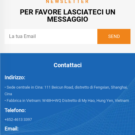
NEWSLETTER
PER FAVORE LASCIATECI UN
MESSAGGIO
Contattaci
Indirizzo:
• Sede centrale in Cina: 111 Beicun Road, distretto di Fengxian, Shanghai,
Cina
• Fabbrica in Vietnam: W48H+WQ Distretto di My Hao, Hung Yen, Vietnam
Telefono:
+852-4613 3397
Email: