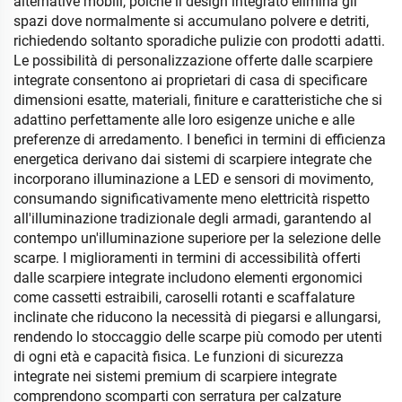
alternative mobili, poiché il design integrato elimina gli
spazi dove normalmente si accumulano polvere e detriti,
richiedendo soltanto sporadiche pulizie con prodotti adatti.
Le possibilità di personalizzazione offerte dalle scarpiere
integrate consentono ai proprietari di casa di specificare
dimensioni esatte, materiali, finiture e caratteristiche che si
adattino perfettamente alle loro esigenze uniche e alle
preferenze di arredamento. I benefici in termini di efficienza
energetica derivano dai sistemi di scarpiere integrate che
incorporano illuminazione a LED e sensori di movimento,
consumando significativamente meno elettricità rispetto
all'illuminazione tradizionale degli armadi, garantendo al
contempo un'illuminazione superiore per la selezione delle
scarpe. I miglioramenti in termini di accessibilità offerti
dalle scarpiere integrate includono elementi ergonomici
come cassetti estraibili, caroselli rotanti e scaffalature
inclinate che riducono la necessità di piegarsi e allungarsi,
rendendo lo stoccaggio delle scarpe più comodo per utenti
di ogni età e capacità fisica. Le funzioni di sicurezza
integrate nei sistemi premium di scarpiere integrate
comprendono scomparti con serratura per calzature