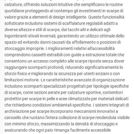
calzature, offrendo soluzioni intuitive che semplificano le routine
quotidiane proteggendo al contempo gli investimenti in scarpe di
valore grazie a elementi di design intelligente. Queste funzionalità
sofisticate includono sistemi di scaffalature regolabili adatti a
diverse altezze e stili di scarpe, dai tacchi alti e delicati agli
ingombranti stivali invernali, garantendo un utilizzo ottimale dello
spazio ed evitando danni causati da affollamento o posizioni di
stoccaggio improprie. I miglioramenti relativi all'accessibilità
comprendono cassetti estraibili con guide a estrazione totale che
consentono un accesso completo alle scarpe riposte senza dover
raggiungere scomparti profondi, riducendo significativamente lo
sforzo fisico e migliorando la sicurezza per utenti anziani o con
limitazioni motorie. Le caratteristiche avanzate di organizzazione
includono scomparti specializzati progettati per tipologie specifiche
di scarpe, come sezioni aerate per calzature sportive, contenitori
protettivi per scarpe in pelle e aree climatizzate per materiali delicati
che richiedono condizioni ambientali specifiche. I sistemi integrati di
archiviazione per scarpe incorporano meccanismi innovativi a
carosello che ruotano l'intera collezione di scarpe rendendola visibile
con minimo sforzo, massimizzando la densità di stoccaggio e
assicurando che ogni paio rimanga facilmente accessibile