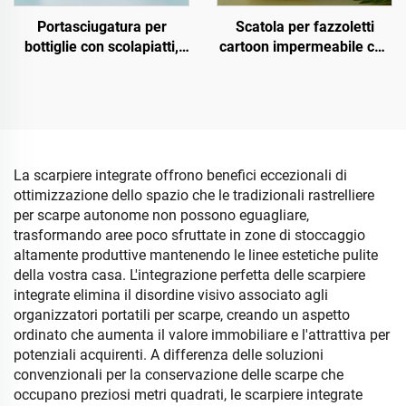
Portasciugatura per
Scatola per fazzoletti
bottiglie con scolapiatti,
cartoon impermeabile con
contenitore in plastica per
grande capacità, molto
il ricovero di biberon, tipo
popolare, design semplice
supporto, per cucina e
e creativo con vassoio
soggiorno
erogatore di tessuti
La scarpiere integrate offrono benefici eccezionali di
ottimizzazione dello spazio che le tradizionali rastrelliere
per scarpe autonome non possono eguagliare,
trasformando aree poco sfruttate in zone di stoccaggio
altamente produttive mantenendo le linee estetiche pulite
della vostra casa. L'integrazione perfetta delle scarpiere
integrate elimina il disordine visivo associato agli
organizzatori portatili per scarpe, creando un aspetto
ordinato che aumenta il valore immobiliare e l'attrattiva per
potenziali acquirenti. A differenza delle soluzioni
convenzionali per la conservazione delle scarpe che
occupano preziosi metri quadrati, le scarpiere integrate