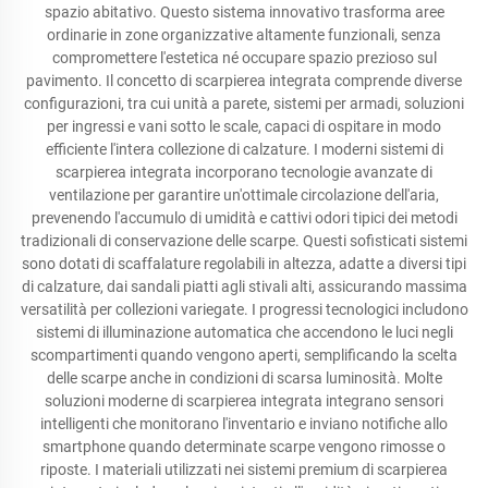
spazio abitativo. Questo sistema innovativo trasforma aree
ordinarie in zone organizzative altamente funzionali, senza
compromettere l'estetica né occupare spazio prezioso sul
pavimento. Il concetto di scarpierea integrata comprende diverse
configurazioni, tra cui unità a parete, sistemi per armadi, soluzioni
per ingressi e vani sotto le scale, capaci di ospitare in modo
efficiente l'intera collezione di calzature. I moderni sistemi di
scarpierea integrata incorporano tecnologie avanzate di
ventilazione per garantire un'ottimale circolazione dell'aria,
prevenendo l'accumulo di umidità e cattivi odori tipici dei metodi
tradizionali di conservazione delle scarpe. Questi sofisticati sistemi
sono dotati di scaffalature regolabili in altezza, adatte a diversi tipi
di calzature, dai sandali piatti agli stivali alti, assicurando massima
versatilità per collezioni variegate. I progressi tecnologici includono
sistemi di illuminazione automatica che accendono le luci negli
scompartimenti quando vengono aperti, semplificando la scelta
delle scarpe anche in condizioni di scarsa luminosità. Molte
soluzioni moderne di scarpierea integrata integrano sensori
intelligenti che monitorano l'inventario e inviano notifiche allo
smartphone quando determinate scarpe vengono rimosse o
riposte. I materiali utilizzati nei sistemi premium di scarpierea