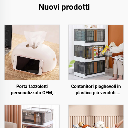
Nuovi prodotti
Porta fazzoletti
Contenitori pieghevoli in
personalizzato OEM,
plastica più venduti,
portanapking in plastica
scatole pieghevoli
da tavolo con supporto per
multifunzionali, contenitori
telefono cellulare, vendita
rettangolari per vestiti,
all'ingrosso
giocattoli, libri