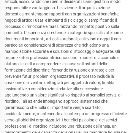
articoli, assicurando che i beni indesiderati siano gestiti in modo
responsabile e vantaggioso. Le aziende di organizzazione
domestica mantengono rapporti con organizzazioni benefiche,
negozi di articoli usati e impianti di riciclaggio, semplificando il
processo di rimozione e massimizzando l'impatto positivo sulla
comunità. L'esperienza si estende a categorie specializzate come
documenti importanti, articoli stagionali, collezioni e oggetti con
particolari considerazioni di sicurezza che richiedono una
manipolazione accurata e soluzioni di stoccaggio adeguate. Gli
organizzatori professionali riconoscono i modelli di accumulo e
aiutano i clienti a comprendere le cause sottostanti della
formazione del disordine, fornendo istruzione e strategie per
prevenire futuri problemi organizzativi. Il processo include la
creazione di inventari dettagliati per oggetti di valore, finalità
assicurative o considerazioni relative alla successione,
aggiungendo un valore significativo rispetto ai semplici servizi di
riordino. Tali aziende impiegano approcci sistematici che
garantiscono che nulla di importante venga scartato
accidentalmente, mantenendo al contempo un progresso efficiente
verso gli obiettivi organizzativi. I benefici psicologici dei servizi
professionali di riordino includono una riduzione dell'ansia, un
miglioramento delle capacità decisionali e una maggiore fiducia nel