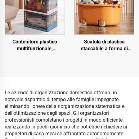
Contenitore plastico
Scatola di plastica
multifunzionale,
staccabile a forma di
pieghevole, impilabile e
simpatico anatroccolo con
mobile con apertura
coperchio, contenitore per
superiore e anteriore,
giocattoli per bambini con
organizzatore per oggetti
ruote e maniglia
vari
Le aziende di organizzazione domestica offrono un
notevole risparmio di tempo alle famiglie impegnate,
eliminando l'onere della riorganizzazione sistematica e
dell'ottimizzazione degli spazi. Gli organizzatori
professionisti completano i progetti in modo efficiente,
realizzando in pochi giorni ciò che potrebbe richiedere ai
proprietari di casa mesi se affrontato autonomamente.