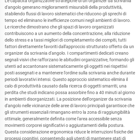
Le capacità organizzative strategiche di un organizer da scrivania
d'angolo generano miglioramenti misurabili della produttività,
stabilendo flussi di lavoro sistematici che riducono gli sprechi di
tempo ed eliminano le inefficienze comuni negli ambienti di lavoro.
Le ricerche dimostrano che gli spazi di lavoro organizzati
contribuiscono a un aumento della concentrazione, alla riduzione
dello stress e a tassi migliori di completamento dei compiti, tutti
fattori direttamente favoriti dall'approccio strutturato offerto da un
organizer da scrivania d'angolo. I compartimenti dedicati creano
segnali visivi che rafforzano le abitudini organizzative, formando gli
utenti ad accantonare sistematicamente gli oggetti nei rispettivi
posti assegnati e a mantenere l'ordine sulla scrivania anche durante
periodi lavorativi intensi. Questo approccio sistematico elimina il
calo di produttività causato dalla ricerca di oggetti smarriti, una
perdita che studi indicano possa assorbire fino a 40 minuti al giorno
in ambienti disorganizzati. La posizione dell'organizer da scrivania
d'angolo nelle vicinanze delle aree di lavoro principali garantisce che
gli strumenti essenziali rimangano entro la zona di raggiungibilità
ottimale, generalmente definita come l'area accessibile senza
movimenti corporei significativi o aggiustamenti della postura.
Questa considerazione ergonomica riduce le interruzioni fisiche dei
processi cognitivi, consentendo agli utenti di mantenere stati di