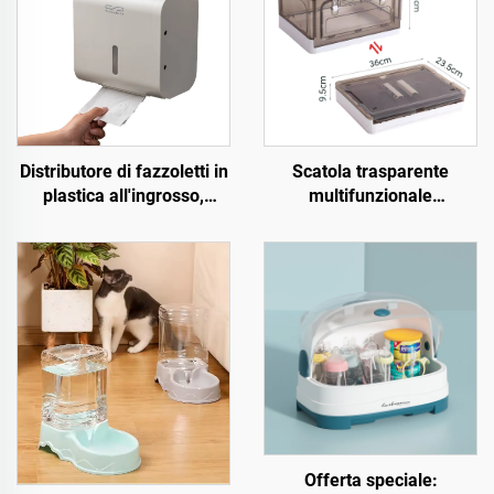
Distributore di fazzoletti in
Scatola trasparente
plastica all'ingrosso,
multifunzionale
contenitore senza fori,
rettangolare in plastica
porta carta da bagno
con doppia apertura,
rimovibile, pieghevole, da
campeggio
Offerta speciale: