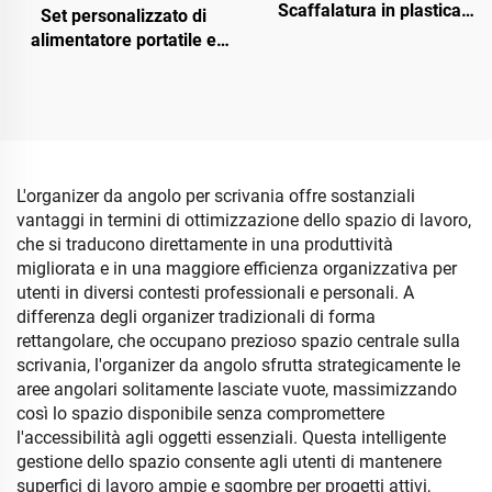
Scaffalatura in plastica
Set personalizzato di
rettangolare per asciugare
alimentatore portatile e
biberon con coperchio e
dispenser d'acqua per
maniglia, per riporre
animali domestici, ciotola
biberon da allattamento
automatica per gatti
pratica da usare, adatta
per cani e gatti, in plastica
L'organizer da angolo per scrivania offre sostanziali
vantaggi in termini di ottimizzazione dello spazio di lavoro,
che si traducono direttamente in una produttività
migliorata e in una maggiore efficienza organizzativa per
utenti in diversi contesti professionali e personali. A
differenza degli organizer tradizionali di forma
rettangolare, che occupano prezioso spazio centrale sulla
scrivania, l'organizer da angolo sfrutta strategicamente le
aree angolari solitamente lasciate vuote, massimizzando
così lo spazio disponibile senza compromettere
l'accessibilità agli oggetti essenziali. Questa intelligente
gestione dello spazio consente agli utenti di mantenere
superfici di lavoro ampie e sgombre per progetti attivi,