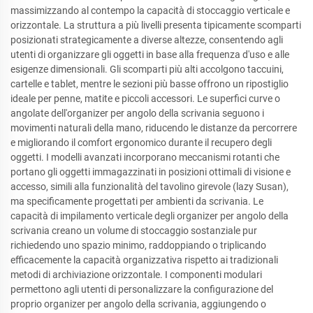
massimizzando al contempo la capacità di stoccaggio verticale e
orizzontale. La struttura a più livelli presenta tipicamente scomparti
posizionati strategicamente a diverse altezze, consentendo agli
utenti di organizzare gli oggetti in base alla frequenza d'uso e alle
esigenze dimensionali. Gli scomparti più alti accolgono taccuini,
cartelle e tablet, mentre le sezioni più basse offrono un ripostiglio
ideale per penne, matite e piccoli accessori. Le superfici curve o
angolate dell'organizer per angolo della scrivania seguono i
movimenti naturali della mano, riducendo le distanze da percorrere
e migliorando il comfort ergonomico durante il recupero degli
oggetti. I modelli avanzati incorporano meccanismi rotanti che
portano gli oggetti immagazzinati in posizioni ottimali di visione e
accesso, simili alla funzionalità del tavolino girevole (lazy Susan),
ma specificamente progettati per ambienti da scrivania. Le
capacità di impilamento verticale degli organizer per angolo della
scrivania creano un volume di stoccaggio sostanziale pur
richiedendo uno spazio minimo, raddoppiando o triplicando
efficacemente la capacità organizzativa rispetto ai tradizionali
metodi di archiviazione orizzontale. I componenti modulari
permettono agli utenti di personalizzare la configurazione del
proprio organizer per angolo della scrivania, aggiungendo o