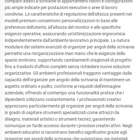
compatti adatti a scrivanie di appartamenti ridotti e configurazioni
più ampie indicate per postazioni executive o aree di lavoro
condivise. Le caratteristiche di regolazione dell'altezza presenti nei
modelli premium consentono personalizzazioni in base alle
preferenze dell'utente, all'altezza del monitor e alle specifiche
esigenze operative, assicurando un'ottimizzazione ergonomica
indipendentemente dall'ambiente lavorativo principale. La natura
modulare dei sistemi avanzati di organizer per angoli della scrivania
permette una riorganizzazione man mano che le esigenze dello
spazio evolvono, supportando cambiamenti stagionali di progetto
fino a traslochi d'ufficio completi senza richiedere nuove soluzioni
organizzative. Gli ambienti professionali traggono vantaggio dalla
capacità dell'organizer per angolo della scrivania di mantenere un
aspetto ordinato e pulito, conforme ai requisiti dell'immagine
aziendale, offrendo al contempo una funzionalità pratica che i
dipendenti utilizzano costantemente. I professionisti creativi
apprezzano particolarmente gli organizer per angoli della scrivania
in grado di ospitare strumenti specializzati come attrezzi da
disegno, materiali artistici o strumenti tecnici, garantendo
comunque un facile accesso durante i processi creativi attivi. Negli
ambienti educativi si riscontrano benefici significativi grazie agli
organizer per angoli della scrivania che supportano sia materiali