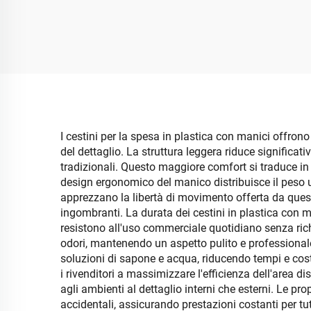
mobiletto doppia anta in
porta
plastica PP, semplice, di
grande capacità,
mobiletto aperto e
port
spostabile
I cestini per la spesa in plastica con manici offron
del dettaglio. La struttura leggera riduce significat
tradizionali. Questo maggiore comfort si traduce in s
design ergonomico del manico distribuisce il peso 
apprezzano la libertà di movimento offerta da questi 
ingombranti. La durata dei cestini in plastica con 
resistono all'uso commerciale quotidiano senza richi
odori, mantenendo un aspetto pulito e professionale
soluzioni di sapone e acqua, riducendo tempi e cost
i rivenditori a massimizzare l'efficienza dell'area di
agli ambienti al dettaglio interni che esterni. Le p
accidentali, assicurando prestazioni costanti per tutt