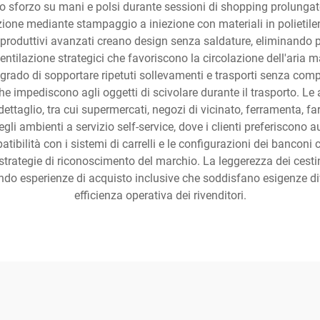
 sforzo su mani e polsi durante sessioni di shopping prolungate.
ione mediante stampaggio a iniezione con materiali in polietilen
 produttivi avanzati creano design senza saldature, eliminando p
ventilazione strategici che favoriscono la circolazione dell'aria ma
n grado di sopportare ripetuti sollevamenti e trasporti senza comp
he impediscono agli oggetti di scivolare durante il trasporto. Le a
taglio, tra cui supermercati, negozi di vicinato, ferramenta, fa
negli ambienti a servizio self-service, dove i clienti preferiscono
bilità con i sistemi di carrelli e le configurazioni dei banconi 
strategie di riconoscimento del marchio. La leggerezza dei cestin
vendo esperienze di acquisto inclusive che soddisfano esigenze di
efficienza operativa dei rivenditori.