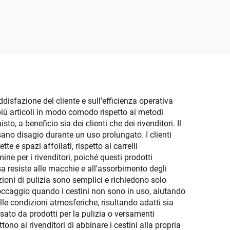
ra in
ricovero dei giocattoli
lo da
dei bambini, secchio
he per
contenitore pratico da
utilizzare come
portatutto per camera
da letto o per neonati
disfazione del cliente e sull'efficienza operativa
e più articoli in modo comodo rispetto ai metodi
, a beneficio sia dei clienti che dei rivenditori. Il
no disagio durante un uso prolungato. I clienti
 e spazi affollati, rispetto ai carrelli
e per i rivenditori, poiché questi prodotti
sa resiste alle macchie e all'assorbimento degli
ioni di pulizia sono semplici e richiedono solo
toccaggio quando i cestini non sono in uso, aiutando
alle condizioni atmosferiche, risultando adatti sia
sato da prodotti per la pulizia o versamenti
ono ai rivenditori di abbinare i cestini alla propria