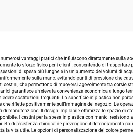
-salviette da bagno
da parete, copertu
a sospensione,
plastica per tavo
impermeabile,
pranzo adatta anc
arotolo in plastica
bagni
multifunzionale
o numerosi vantaggi pratici che influiscono direttamente sulla sod
ivamente lo sforzo fisico per i clienti, consentendo di trasportar
essioni di spesa più lunghe e in un aumento dei volumi di acquisto
uniformemente sulla mano, evitando punti di pressione che causa
cestini, che permettono di muoversi agevolmente tra corsie strette
manici garantisce un'elevata convenienza economica a lungo termin
edere sostituzioni frequenti. La superficie in plastica non poro
 che riflette positivamente sull'immagine del negozio. Le operaz
i di manutenzione. Il design impilabile ottimizza lo spazio di s
sponibile. I cestini per la spesa in plastica con manici resistono 
roprietà di resistenza chimica ne prevengono il deterioramento cau
a la vita utile. Le opzioni di personalizzazione del colore permett