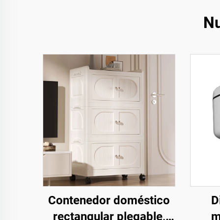
Nu
Contenedor doméstico
D
rectangular plegable,
m