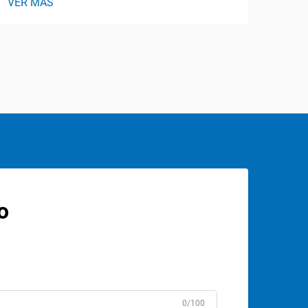
VER MÁS
o
0/100