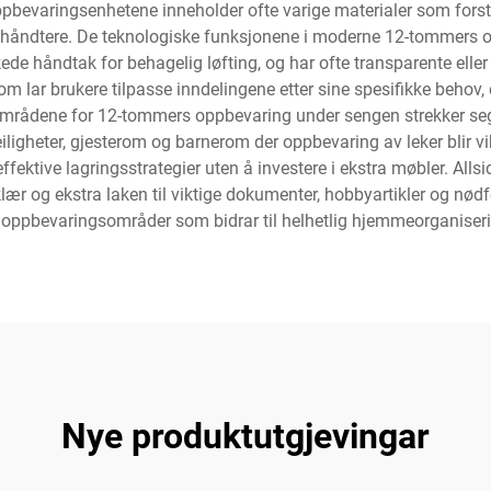
bevaringsenhetene inneholder ofte varige materialer som forsterk
 håndtere. De teknologiske funksjonene i moderne 12-tommers opp
ede håndtak for behagelig løfting, og har ofte transparente eller
lar brukere tilpasse inndelingene etter sine spesifikke behov, 
ksområdene for 12-tommers oppbevaring under sengen strekker seg
ligheter, gjesterom og barnerom der oppbevaring av leker blir vik
fektive lagringsstrategier uten å investere i ekstra møbler. All
klær og ekstra laken til viktige dokumenter, hobbyartikler og nød
e oppbevaringsområder som bidrar til helhetlig hjemmeorganiseri
Nye produktutgjevingar