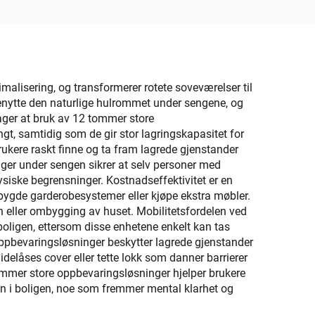
Type til Kjøkken og Stue
alisering, og transformerer rotete soveværelser til
benytte den naturlige hulrommet under sengene, og
ager at bruk av 12 tommer store
t, samtidig som de gir stor lagringskapasitet for
ukere raskt finne og ta fram lagrede gjenstander
nger under sengen sikrer at selv personer med
fysiske begrensninger. Kostnadseffektivitet er en
ebygde garderobesystemer eller kjøpe ekstra møbler.
n eller ombygging av huset. Mobilitetsfordelen ved
boligen, ettersom disse enhetene enkelt kan tas
 oppbevaringsløsninger beskytter lagrede gjenstander
delåses cover eller tette lokk som danner barrierer
tommer store oppbevaringsløsninger hjelper brukere
en i boligen, noe som fremmer mental klarhet og