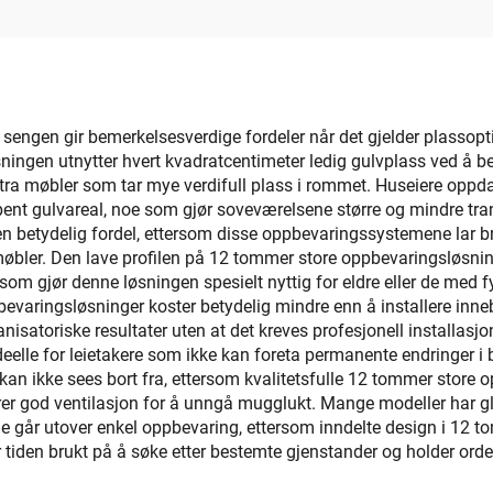
astpapirrullhylse
ngen gir bemerkelsesverdige fordeler når det gjelder plassoptim
sningen utnytter hvert kvadratcentimeter ledig gulvplass ved å 
tra møbler som tar mye verdifull plass i rommet. Huseiere oppd
t gulvareal, noe som gjør soveværelsene større og mindre trang
n betydelig fordel, ettersom disse oppbevaringssystemene lar br
e møbler. Den lave profilen på 12 tommer store oppbevaringsløsni
 som gjør denne løsningen spesielt nyttig for eldre eller de med 
bevaringsløsninger koster betydelig mindre enn å installere inn
satoriske resultater uten at det kreves profesjonell installasjo
elle for leietakere som ikke kan foreta permanente endringer i 
e kan ikke sees bort fra, ettersom kvalitetsfulle 12 tommer store
er god ventilasjon for å unngå mugglukt. Mange modeller har gli
ne går utover enkel oppbevaring, ettersom inndelte design i 12 
r tiden brukt på å søke etter bestemte gjenstander og holder ord