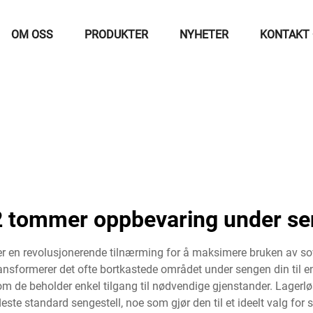
OM OSS
PRODUKTER
NYHETER
KONTAKT
 tommer oppbevaring under se
r en revolusjonerende tilnærming for å maksimere bruken av so
nsformerer det ofte bortkastede området under sengen din til en 
som de beholder enkel tilgang til nødvendige gjenstander. Lager
fleste standard sengestell, noe som gjør den til et ideelt valg fo