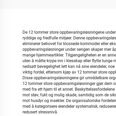
organisering av sko
pl
De 12 tommer store oppbevaringsløsningene under se
ryddige og fredfulle miljøer. Denne oppbevaringslø
eliminerer behovet for klossede kommoder eller eks
oppbevaringsløsninger under sengen skaper mer åpen
mange hjemmeartikler. Tilgjengeligheten er en anne
uten å måtte krype inn i klesskap eller flytte tung
nedsatt bevegelighet lett kan nå sine eiendeler, noe
viktig fordel, ettersom kjøp av 12 tommer store opp
Disse oppbevaringsløsningene gir umiddelbare organi
12 tommer store oppbevaringsløsninger gjør dem ide
med fra ett hjem til et annet. Beskyttelsesfordelen
mot støv, fukt og mulig skade, samtidig som de sikr
mot husdyr og insekter. De organisatoriske fordele
med å kategorisere eiendeler systematisk, redusere
redusert stressnivå.