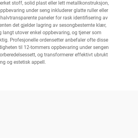
et stoff, solid plast eller lett metallkonstruksjon,
bevaring under seng inkluderer glatte ruller eller
 halvtransparente paneler for rask identifisering av
enten det gjelder lagring av sesongbestemte klær,
 langt utover enkel oppbevaring, og tjener som
tig. Profesjonelle ordensetter anbefaler ofte disse
sidigheten til 12-tommers oppbevaring under sengen
forberedelsessett, og transformerer effektivt ubrukt
ng og estetisk appell.