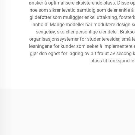
ønsker å optimalisere eksisterende plass. Disse opp
noe som sikrer levetid samtidig som de er enkle å
glideføtter som muliggjør enkel uttakning, forsterk
innhold. Mange modeller har modulære design som 
sengetøy, sko eller personlige eiendeler. Bru
organisasjonssystemer for studenteresider, små lei
løsningene for kunder som søker å implementere ef
gjør den egnet for lagring av alt fra ut av sesong-
plass til funksjonell