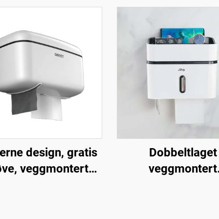
rne design, gratis
Dobbeltlaget
øve, veggmontert
veggmontert
dusjhylle,
papirhodehold
vannbestandig,
Plastansikt bordd
ultifunksjonell
til toaletter