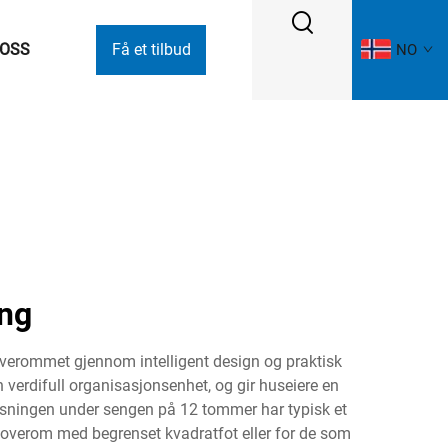
 OSS
Få et tilbud
NO
ng
verommet gjennom intelligent design og praktisk
verdifull organisasjonsenhet, og gir huseiere en
løsningen under sengen på 12 tommer har typisk et
r soverom med begrenset kvadratfot eller for de som