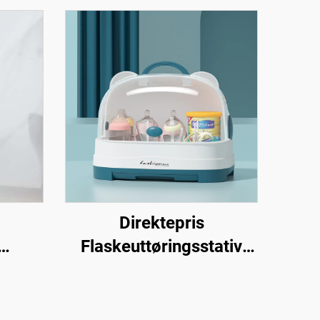
Direktepris
Flaskeuttøringsstativ
er
med Avløpsbrett Plastisk
ekking
Oppbevaringsboks for
Babyflasker Stående