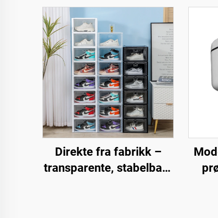
Direkte fra fabrikk –
Mode
transparente, stabelbare
pr
skotøyskasser, folsjekk
plastskokasser med
nedlukkbar frontdør for
m