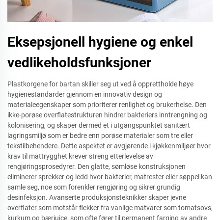
Eksepsjonell hygiene og enkel
vedlikeholdsfunksjoner
Plastkorgene for bartan skiller seg ut ved å opprettholde høye
hygienestandarder gjennom en innovativ design og
materialeegenskaper som prioriterer renlighet og brukerhelse. Den
ikke-porøse overflatestrukturen hindrer bakteriers inntrengning og
kolonisering, og skaper dermed et i utgangspunktet sanitært
lagringsmiljø som er bedre enn porøse materialer som tre eller
tekstilbehendere. Dette aspektet er avgjørende i kjøkkenmiljøer hvor
krav til mattrygghet krever streng etterlevelse av
rengjøringsprosedyrer. Den glatte, sømløse konstruksjonen
eliminerer sprekker og ledd hvor bakterier, matrester eller søppel kan
samle seg, noe som forenkler rengjøring og sikrer grundig
desinfeksjon. Avanserte produksjonsteknikker skaper jevne
overflater som motstår flekker fra vanlige matvarer som tomatsovs,
kurkum og bærjuice, som ofte fører til permanent farging av andre