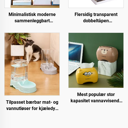
Minimalistisk moderne
Flersidig transparent
sammenleggbart
dobbeltåpen
plastoppbevaringskasse
plastopbevaringsboks
rektangulær brettbar
rektangulær avtagbar
organiserer med lokk til
sammenleggbart camping
kontorordning
brettbar rektangulær boks
Mest populær stor
kapasitet vannavvisende
Tilpasset bærbar mat- og
tegneserie serviett-
vannutløser for kjæledyr,
opplagringsboks, enkel og
automatisk kattematbolle
kreativ design
for praktisk bruk til hund
tisjepumpefat
og katt, laget av plast