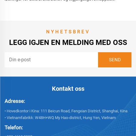
NYHETSBREV
LEGG IGJEN EN MELDING MED OSS
Kontakt oss
Adresse:
• Hovedkontor i Kina: 111 Beicun Road, Fengxian District, Shanghai, Kina
• Vietnamfabrikk: W48H+WQ My Hao-district, Hung Yen, Vietnam
Telefon: