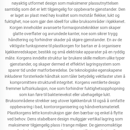
nøyaktig utformet design som maksimerer plassutnyttelsen
samtidig som det er lett tilgjengelig for oppbevarte gjenstander. Den
er laget av plast med høy kvalitet som motstår flekker, lukt og
fuktighet, noe som gjør den ideell for ulike bruksområder i kjøkkenet.
Korgen inneholder avanserte formasjonsteknikker som skaper
glatte overflater og avrundede kanter, noe som sikrer trygg
håndtering og forhindrer skader på skjøre gjenstander. En av de
viktigste funksjonene til plastkorgen for bartan er å organisere
kjøkkenredskaper, bestikk og små elektriske apparater på en ryddig
måte. Korgens inndelte struktur lar brukere skille mellom ulike typer
gjenstander, og skaper dermed et effektivt lagringsystem som
sparer tid under matforberedelse. De teknologiske egenskapene
inkluderer forsterkede håndtak som tåler betydelig vektlaster uten å
kompromittere strukturell integritet. Korgens ventilerte design
fremmer luftsirkulasjon, noe som forhindrer fuktighetsopphopning
som kan føre til bakterievekst eller ubehagelige lukt.
Bruksområdene strekker seg utover kjøkkenbruk til også å omfatte
oppbevaring i bad, kontororganisering og håndverksmateriell.
Plastkorgens lette konstruksjon gjør den bærbar og enkel å flytte
ved behov. Dens stabelbare design muliggjør vertikal lagring som
maksimerer tilgjengelig plass i trange miljøer. De gjennomsiktige