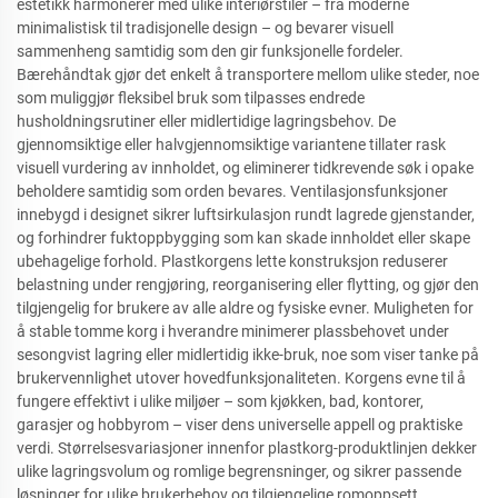
estetikk harmonerer med ulike interiørstiler – fra moderne
minimalistisk til tradisjonelle design – og bevarer visuell
sammenheng samtidig som den gir funksjonelle fordeler.
Bærehåndtak gjør det enkelt å transportere mellom ulike steder, noe
som muliggjør fleksibel bruk som tilpasses endrede
husholdningsrutiner eller midlertidige lagringsbehov. De
gjennomsiktige eller halvgjennomsiktige variantene tillater rask
visuell vurdering av innholdet, og eliminerer tidkrevende søk i opake
beholdere samtidig som orden bevares. Ventilasjonsfunksjoner
innebygd i designet sikrer luftsirkulasjon rundt lagrede gjenstander,
og forhindrer fuktoppbygging som kan skade innholdet eller skape
ubehagelige forhold. Plastkorgens lette konstruksjon reduserer
belastning under rengjøring, reorganisering eller flytting, og gjør den
tilgjengelig for brukere av alle aldre og fysiske evner. Muligheten for
å stable tomme korg i hverandre minimerer plassbehovet under
sesongvist lagring eller midlertidig ikke-bruk, noe som viser tanke på
brukervennlighet utover hovedfunksjonaliteten. Korgens evne til å
fungere effektivt i ulike miljøer – som kjøkken, bad, kontorer,
garasjer og hobbyrom – viser dens universelle appell og praktiske
verdi. Størrelsesvariasjoner innenfor plastkorg-produktlinjen dekker
ulike lagringsvolum og romlige begrensninger, og sikrer passende
løsninger for ulike brukerbehov og tilgjengelige romoppsett.