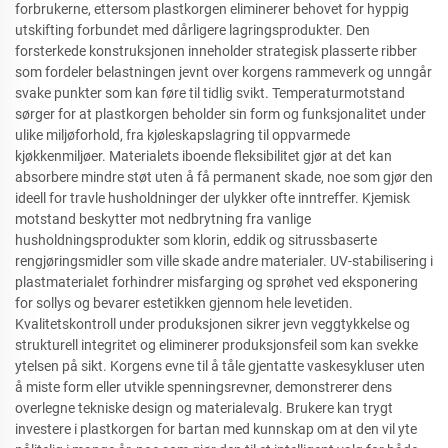
forbrukerne, ettersom plastkorgen eliminerer behovet for hyppig
utskifting forbundet med dårligere lagringsprodukter. Den
forsterkede konstruksjonen inneholder strategisk plasserte ribber
som fordeler belastningen jevnt over korgens rammeverk og unngår
svake punkter som kan føre til tidlig svikt. Temperaturmotstand
sørger for at plastkorgen beholder sin form og funksjonalitet under
ulike miljøforhold, fra kjøleskapslagring til oppvarmede
kjøkkenmiljøer. Materialets iboende fleksibilitet gjør at det kan
absorbere mindre støt uten å få permanent skade, noe som gjør den
ideell for travle husholdninger der ulykker ofte inntreffer. Kjemisk
motstand beskytter mot nedbrytning fra vanlige
husholdningsprodukter som klorin, eddik og sitrussbaserte
rengjøringsmidler som ville skade andre materialer. UV-stabilisering i
plastmaterialet forhindrer misfarging og sprøhet ved eksponering
for sollys og bevarer estetikken gjennom hele levetiden.
Kvalitetskontroll under produksjonen sikrer jevn veggtykkelse og
strukturell integritet og eliminerer produksjonsfeil som kan svekke
ytelsen på sikt. Korgens evne til å tåle gjentatte vaskesykluser uten
å miste form eller utvikle spenningsrevner, demonstrerer dens
overlegne tekniske design og materialevalg. Brukere kan trygt
investere i plastkorgen for bartan med kunnskap om at den vil yte