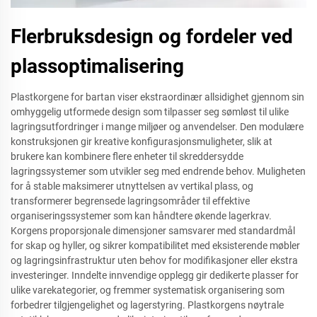
Flerbruksdesign og fordeler ved
plassoptimalisering
Plastkorgene for bartan viser ekstraordinær allsidighet gjennom sin
omhyggelig utformede design som tilpasser seg sømløst til ulike
lagringsutfordringer i mange miljøer og anvendelser. Den modulære
konstruksjonen gir kreative konfigurasjonsmuligheter, slik at
brukere kan kombinere flere enheter til skreddersydde
lagringssystemer som utvikler seg med endrende behov. Muligheten
for å stable maksimerer utnyttelsen av vertikal plass, og
transformerer begrensede lagringsområder til effektive
organiseringssystemer som kan håndtere økende lagerkrav.
Korgens proporsjonale dimensjoner samsvarer med standardmål
for skap og hyller, og sikrer kompatibilitet med eksisterende møbler
og lagringsinfrastruktur uten behov for modifikasjoner eller ekstra
investeringer. Inndelte innvendige opplegg gir dedikerte plasser for
ulike varekategorier, og fremmer systematisk organisering som
forbedrer tilgjengelighet og lagerstyring. Plastkorgens nøytrale