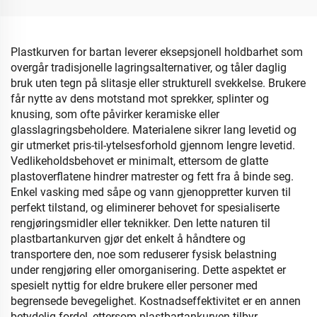
Plastkurven for bartan leverer eksepsjonell holdbarhet som
overgår tradisjonelle lagringsalternativer, og tåler daglig
bruk uten tegn på slitasje eller strukturell svekkelse. Brukere
får nytte av dens motstand mot sprekker, splinter og
knusing, som ofte påvirker keramiske eller
glasslagringsbeholdere. Materialene sikrer lang levetid og
gir utmerket pris-til-ytelsesforhold gjennom lengre levetid.
Vedlikeholdsbehovet er minimalt, ettersom de glatte
plastoverflatene hindrer matrester og fett fra å binde seg.
Enkel vasking med såpe og vann gjenoppretter kurven til
perfekt tilstand, og eliminerer behovet for spesialiserte
rengjøringsmidler eller teknikker. Den lette naturen til
plastbartankurven gjør det enkelt å håndtere og
transportere den, noe som reduserer fysisk belastning
under rengjøring eller omorganisering. Dette aspektet er
spesielt nyttig for eldre brukere eller personer med
begrensede bevegelighet. Kostnadseffektivitet er en annen
betydelig fordel, ettersom plastbartankurven tilbyr