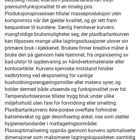
premiumfunksjonalitet til en rimelig pris.
Produksjonsprosessen tillater masseproduksjon uten
kompromiss når det gjelder kvalitet, og gir rett fram
besparelser til kundene. Særlig fremhever kurvens
mangfoldige bruksmuligheter seg, der plastbartankurven
kan tilpasses mange ulike lagringssituasjoner utover sin
primære bruk i kjøkkenet. Brukere finner kreative måter å
bruke den på gjennom hele hjemmet, fra organisering av
bad-utstyr til oppbevaring av håndverksmaterialer eller
kontorartikler. Kurvens kjemiske motstand hindrer
nedbrytning ved eksponering for vanlige
husholdningsrengjøringsmidler eller matens syrer, og
holder dermed både utseende og funksjonalitet over tid.
Temperaturtoleranse tillater trygg bruk under ulike
miljøforhold uten fare for forvridning eller smelting.
Plastbartankurvens ikke-porøse overflate forhindrer
bakterievekst og gjør desinfisering enkel, noe som støtter
hygienestandarder i matlageringsområder.
Plassoptimalisering oppnås gjennom kurvens optimaliserte
dimensjoner som maksimerer lagringskapasiteten samtidig