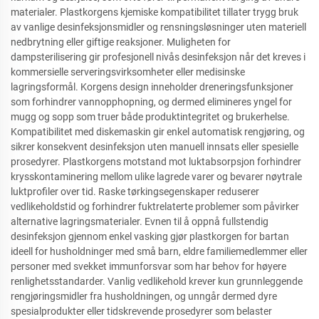
materialer. Plastkorgens kjemiske kompatibilitet tillater trygg bruk
av vanlige desinfeksjonsmidler og rensningsløsninger uten materiell
nedbrytning eller giftige reaksjoner. Muligheten for
dampsterilisering gir profesjonell nivås desinfeksjon når det kreves i
kommersielle serveringsvirksomheter eller medisinske
lagringsformål. Korgens design inneholder dreneringsfunksjoner
som forhindrer vannopphopning, og dermed elimineres yngel for
mugg og sopp som truer både produktintegritet og brukerhelse.
Kompatibilitet med diskemaskin gir enkel automatisk rengjøring, og
sikrer konsekvent desinfeksjon uten manuell innsats eller spesielle
prosedyrer. Plastkorgens motstand mot luktabsorpsjon forhindrer
krysskontaminering mellom ulike lagrede varer og bevarer nøytrale
luktprofiler over tid. Raske tørkingsegenskaper reduserer
vedlikeholdstid og forhindrer fuktrelaterte problemer som påvirker
alternative lagringsmaterialer. Evnen til å oppnå fullstendig
desinfeksjon gjennom enkel vasking gjør plastkorgen for bartan
ideell for husholdninger med små barn, eldre familiemedlemmer eller
personer med svekket immunforsvar som har behov for høyere
renlighetsstandarder. Vanlig vedlikehold krever kun grunnleggende
rengjøringsmidler fra husholdningen, og unngår dermed dyre
spesialprodukter eller tidskrevende prosedyrer som belaster