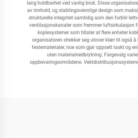
lang holdbarhet ved vanlig bruk. Disse organisatoren
av innhold, og stablingsvennlige design som maksime
strukturelle integritet samtidig som den forblir let
ventilasjonskanaler som fremmer luftsirkulasjon 
koplesystemer som tillater at flere enheter ko
organisatoren strekker seg utover klær til også å 
festematerialer, noe som gjør oppsett raskt og en
uten materialnedbrytning. Fargevalg varierer
oppbevaringsområdene. Vektdistribusjonssystemer inn