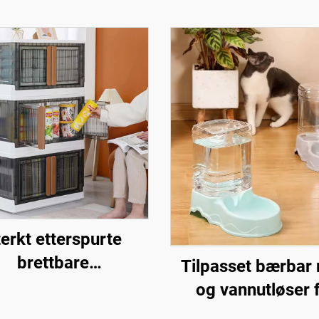
erkt etterspurte
brettbare
Tilpasset bærbar
opbevaringsbokser,
og vannutløser 
ultifunksjonelle
kjæledyr, automa