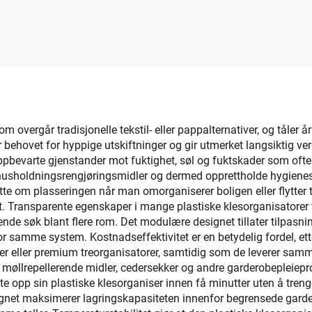
ammenleggbare
kattematbolle f
varingskasser og -
praktisk bruk til h
er for klær, leker,
katt, laget av pl
ker, rektangulær
m overgår tradisjonelle tekstil- eller pappalternativer, og tåler å
 behovet for hyppige utskiftninger og gir utmerket langsiktig ve
ppbevarte gjenstander mot fuktighet, søl og fuktskader som oft
 husholdningsrengjøringsmidler og dermed opprettholde hygienes
lytte om plasseringen når man omorganiserer boligen eller flytter t
. Transparente egenskaper i mange plastiske klesorganisatorer ti
nde søk blant flere rom. Det modulære designet tillater tilpasnin
nfor samme system. Kostnadseffektivitet er en betydelig fordel, e
r eller premium treorganisatorer, samtidig som de leverer samm
ed møllrepellerende midler, cedersekker og andre garderobepleiepro
e opp sin plastiske klesorganiser innen få minutter uten å trenge 
gnet maksimerer lagringskapasiteten innenfor begrensede garderob