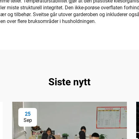
 teller. Temperaturstabilitet gjør at den plastiske klesorganise
ller miste strukturell integritet. Den ikke-porøse overflaten forhind
lær og tilbehør. Sveitse går utover garderoben og inkluderer ogs
en over flere bruksområder i husholdningen.
Siste nytt
25
Sep