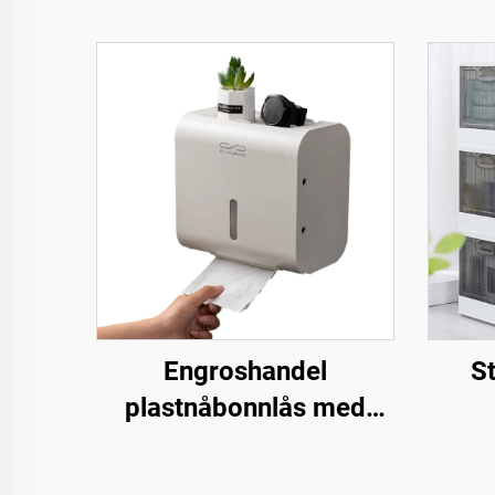
Engroshandel
St
plastnåbonnlås med
lagringsboks, hullfri
plast
installasjon,
m