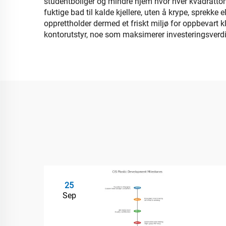
studentboliger og mindre hjem hvor hver kvadrattomme
fuktige bad til kalde kjellere, uten å krype, sprekke e
opprettholder dermed et friskt miljø for oppbevart k
kontorutstyr, noe som maksimerer investeringsverdi
25
Sep