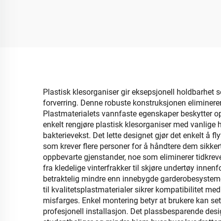
badetoalettholder
s
opbe
boks
bø
Plastisk klesorganiser gir eksepsjonell holdbarhet so
forverring. Denne robuste konstruksjonen eliminerer
Plastmaterialets vannfaste egenskaper beskytter o
enkelt rengjøre plastisk klesorganiser med vanlige
bakterievekst. Det lette designet gjør det enkelt å f
som krever flere personer for å håndtere dem sikkert
oppbevarte gjenstander, noe som eliminerer tidkreve
fra kledelige vinterfrakker til skjøre undertøy inne
betraktelig mindre enn innebygde garderobesysteme
til kvalitetsplastmaterialer sikrer kompatibilitet m
misfarges. Enkel montering betyr at brukere kan sett
profesjonell installasjon. Det plassbesparende desi