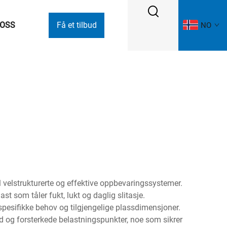
 OSS
Få et tilbud
NO
l velstrukturerte og effektive oppbevaringssystemer.
st som tåler fukt, lukt og daglig slitasje.
esifikke behov og tilgjengelige plassdimensjoner.
og forsterkede belastningspunkter, noe som sikrer