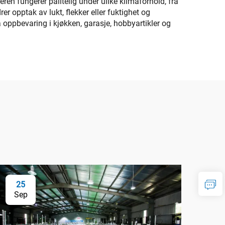
ren fungerer pålitelig under ulike klimaforhold, fra
rer opptak av lukt, flekker eller fuktighet og
å oppbevaring i kjøkken, garasje, hobbyartikler og
25
Sep