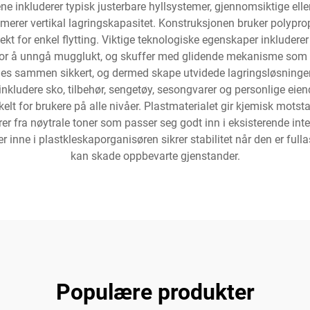
e inkluderer typisk justerbare hyllsystemer, gjennomsiktige elle
rer vertikal lagringskapasitet. Konstruksjonen bruker polypropy
tvekt for enkel flytting. Viktige teknologiske egenskaper inkluder
for å unngå mugglukt, og skuffer med glidende mekanisme som f
bles sammen sikkert, og dermed skape utvidede lagringsløsninger 
inkludere sko, tilbehør, sengetøy, sesongvarer og personlige eiende
kelt for brukere på alle nivåer. Plastmaterialet gir kjemisk mots
 fra nøytrale toner som passer seg godt inn i eksisterende interiø
e i plastkleskaporganisøren sikrer stabilitet når den er fullaste
kan skade oppbevarte gjenstander.
Populære produkter