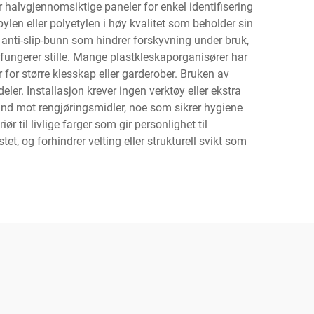
r halvgjennomsiktige paneler for enkel identifisering
len eller polyetylen i høy kvalitet som beholder sin
er anti-slip-bunn som hindrer forskyvning under bruk,
ungerer stille. Mange plastkleskaporganisører har
for større klesskap eller garderober. Bruken av
ler. Installasjon krever ingen verktøy eller ekstra
tand mot rengjøringsmidler, noe som sikrer hygiene
r til livlige farger som gir personlighet til
t, og forhindrer velting eller strukturell svikt som