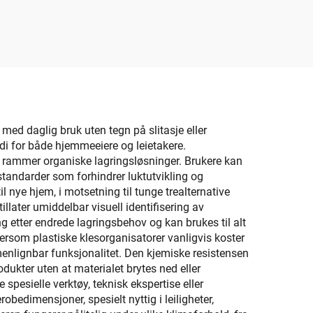
håndtak
or
und og
ast
r med daglig bruk uten tegn på slitasje eller
rdi for både hjemmeeiere og leietakere.
e rammer organiske lagringsløsninger. Brukere kan
tandarder som forhindrer luktutvikling og
il nye hjem, i motsetning til tunge trealternative
llater umiddelbar visuell identifisering av
g etter endrede lagringsbehov og kan brukes til alt
ttersom plastiske klesorganisatorer vanligvis koster
enlignbar funksjonalitet. Den kjemiske resistensen
dukter uten at materialet brytes ned eller
spesielle verktøy, teknisk ekspertise eller
edimensjoner, spesielt nyttig i leiligheter,