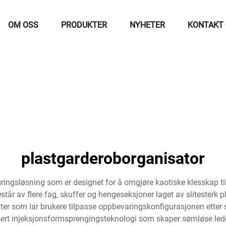
OM OSS
PRODUKTER
NYHETER
KONTAKT
plastgarderoborganisator
gringsløsning som er designet for å omgjøre kaotiske klesskap ti
står av flere fag, skuffer og hengeseksjoner laget av slitesterk pla
 som lar brukere tilpasse oppbevaringskonfigurasjonen etter sp
ert injeksjonsformsprengingsteknologi som skaper sømløse ledd 