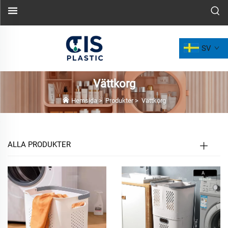
SV
Vättkorg
Hemsida
>
Produkter
>
Vättkorg
ALLA PRODUKTER