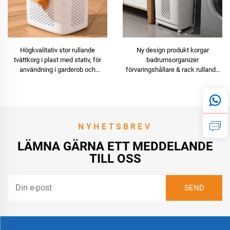
Högkvalitativ stor rullande
Ny design produkt korgar
tvättkorg i plast med stativ, för
badrumsorganizer
användning i garderob och
förvaringshållare & rack rullande
förvaring av kläder
plast tvättförvaringskorg
NYHETSBREV
LÄMNA GÄRNA ETT MEDDELANDE
TILL OSS