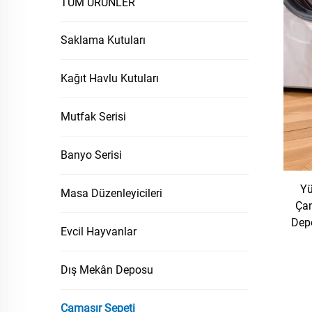
TÜM ÜRÜNLER
Saklama Kutuları
Kağıt Havlu Kutuları
Mutfak Serisi
Banyo Serisi
Yü
Masa Düzenleyicileri
Çam
Dep
Evcil Hayvanlar
Dış Mekân Deposu
Çamaşır Sepeti