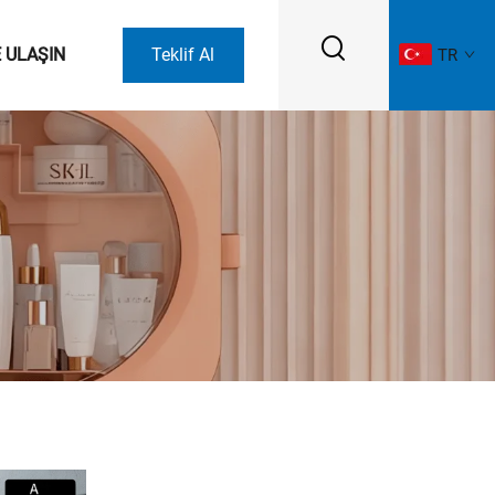
E ULAŞIN
Teklif Al
TR