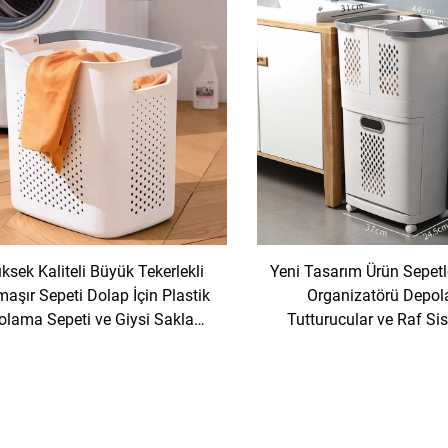
ksek Kaliteli Büyük Tekerlekli
Yeni Tasarım Ürün Sepetl
aşır Sepeti Dolap İçin Plastik
Organizatörü Depo
olama Sepeti ve Giysi Saklama
Tutturucular ve Raf Sis
için
Yuvarlanabilir Plastik
Depolama Sepet