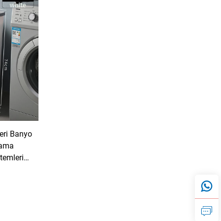
eri Banyo
lama
temleri
 Çamaşır
i