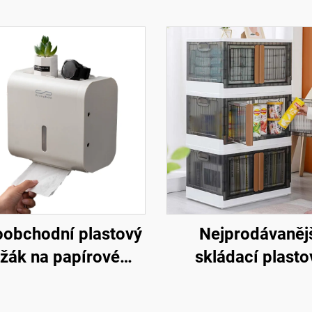
oobchodní plastový
Nejprodávaněj
žák na papírové
skládací plasto
brousky, úložná
skladovací nádo
rabice, bez děr,
multifunkční sklá