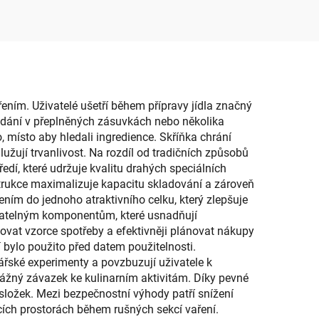
na
organizér na boty s
nihy,
krabicemi a nádobami
pro tenisky
řením. Uživatelé ušetří během přípravy jídla značný
hledání v přeplněných zásuvkách nebo několika
 místo aby hledali ingredience. Skříňka chrání
lužují trvanlivost. Na rozdíl od tradičních způsobů
ředí, které udržuje kvalitu drahých speciálních
trukce maximalizuje kapacitu skladování a zároveň
ním do jednoho atraktivního celku, který zlepšuje
ímatelným komponentům, které usnadňují
vat vzorce spotřeby a efektivněji plánovat nákupy
í bylo použito před datem použitelnosti.
inářské experimenty a povzbuzují uživatele k
ážný závazek ke kulinarním aktivitám. Díky pevné
í složek. Mezi bezpečnostní výhody patří snížení
ích prostorách během rušných sekcí vaření.