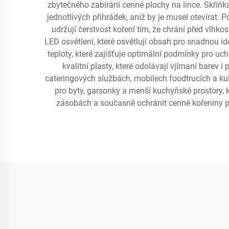
zbytečného zabírání cenné plochy na lince. Skříňk
jednotlivých přihrádek, aniž by je musel otevírat
udržují čerstvost koření tím, že chrání před vlh
LED osvětlení, které osvětlují obsah pro snadnou id
teploty, které zajišťuje optimální podmínky pro uc
kvalitní plasty, které odolávají vjímaní barev 
cateringových službách, mobilech foodtrucích a kul
pro byty, garsonky a menší kuchyňské prostory, k
zásobách a současně ochránit cenné kořeniny př