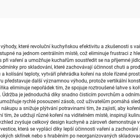
ontáž, držák na
krabice a koše 
oaletní papír do
oblečení, hračky, k
koupelny
obdélníkové
 výhody, které revoluční kuchyňskou efektivitu a zkušenosti s va
dostupné na jednom centrálním místě, což eliminuje frustraci z 
 při vaření a umožňuje kuchařům soustředit se na příjemné jídlo,
podmínky pro skladování, které zachovávají účinnost chuti a prod
a kolísání teploty, vytváří přehrádka koření na stole řízené prost
ru představuje další významnou výhodu, protože vertikální kons
ka eliminuje nepořádek tím, že spojuje roztroušené lahve s koře
aos. Údržba je jednoduchá díky snadno čisticím povrchům a odn
 umožňuje rychlé posouzení zásob, což uživatelům pomáhá sledo
ákupu a snižuje plýtvání potravinami tím, že zajistí, aby kořen
ní tím, že udržují různé koření na viditelném místě, inspirují kul
vzhled zvyšuje celkový design kuchyně a zároveň demonstruje v
vestice, která se vyplácí díky lepší účinnosti vaření a zachován
ysokých skřínek nebo s hraběním po neorganizovaných skladovac