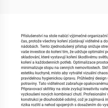
oblečení a svačin, řešení
m
pro uskladnění s
t
vysokou kapacitou
Příslušenství na stole nabízí výjimečné organizační
čas, protože všechny koření zůstávají viditelné a 
nádobách. Tento zjednodušený přístup snižuje stres
vaše investice do koření tím, že udržuje optimální 
skladování, které vystavují koření škodlivému světlu 
koření a každodenních potřeb. Optimalizace prosto
minimalizuje stopu na cenných nemovitostech. Skříň
estetiku kuchyně, místo aby vytvářel vizuální ch
pravidelnou hygienickou úpravu. Průhledný design
potraviny. Tato viditelnost zabraňuje opakovanému n
Připravovací skříňky na stole zvyšují kreativitu vaře
vyzkoušení nových kombinací chutí. Profesionální 
konstrukci je dlouhodobě odolný, což je zajímavá in
rizika rozlití a nehod spojených s dosažením do v