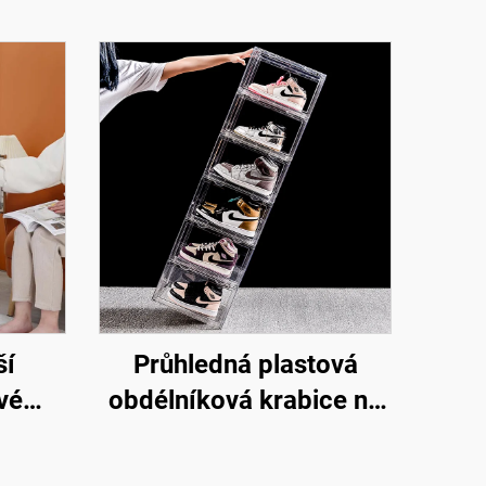
ší
Průhledná plastová
vé
obdélníková krabice na
by,
uskladnění obuvi,
dací
skládací a srovnatelná