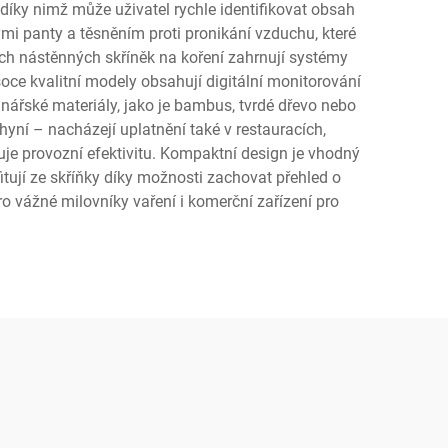
díky nimž může uživatel rychle identifikovat obsah
mi panty a těsněním proti pronikání vzduchu, které
ích nástěnných skříněk na koření zahrnují systémy
soce kvalitní modely obsahují digitální monitorování
inářské materiály, jako je bambus, tvrdé dřevo nebo
chyní – nacházejí uplatnění také v restauracích,
uje provozní efektivitu. Kompaktní design je vhodný
itují ze skříňky díky možnosti zachovat přehled o
 vážné milovníky vaření i komerční zařízení pro