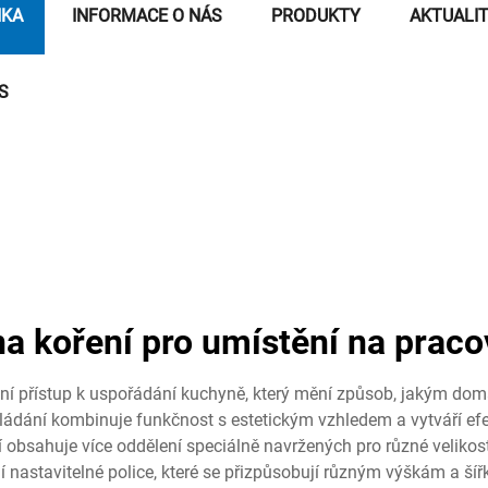
NKA
INFORMACE O NÁS
PRODUKTY
AKTUALI
S
na koření pro umístění na praco
ní přístup k uspořádání kuchyně, který mění způsob, jakým domác
ukládání kombinuje funkčnost s estetickým vzhledem a vytváří ef
í obsahuje více oddělení speciálně navržených pro různé velikos
í nastavitelné police, které se přizpůsobují různým výškám a ší