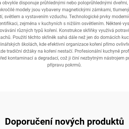
a obvykle disponuje průhlednými nebo poloprůhlednými dveřmi, 
. Pokročilé modely jsou vybaveny magnetickými zámkami, tlumený
kostí, světlem a vystavením vzduchu. Technologické prvky modern
entifikaci, zejména v kuchyních s nižším osvětlením. Některé vy
hovávání různých typů koření. Konstrukce skříňky využívá potrav
i pachů. Použití těchto skříněk sahá dále než jen do domácích ku
inářských školách, kde efektivní organizace koření přímo ovlivň
de tradiční držáky na koření nestačí. Profesionální kuchyně prof
ed kontaminací a degradací, což ji činí nezbytným nástrojem pro
přípravu pokrmů.
Doporučení nových produktů