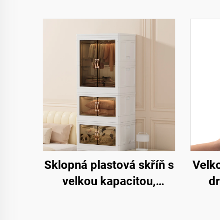
Sklopná plastová skříň s
Velk
velkou kapacitou,
dr
obdélníkový tvar,
u
krabice na uskladnění
k