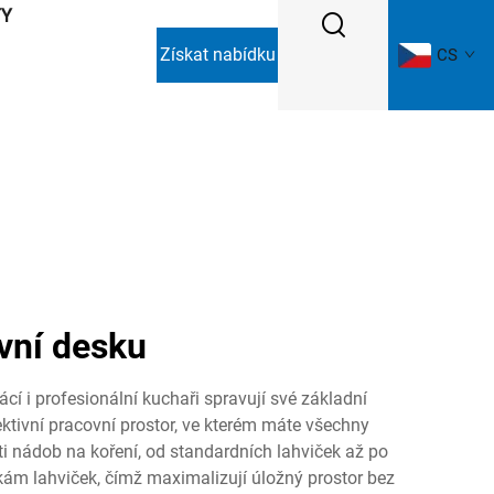
TY
Získat nabídku
CS
vní desku
í i profesionální kuchaři spravují své základní
ektivní pracovní prostor, ve kterém máte všechny
ti nádob na koření, od standardních lahviček až po
řkám lahviček, čímž maximalizují úložný prostor bez