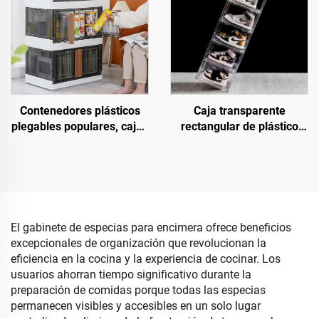
almacenamiento de alta
papel para baño
capacidad
Contenedores plásticos
Caja transparente
plegables populares, cajas
rectangular de plástico
y cubos plegables
para almacenamiento de
multifuncionales para
zapatos, organizador
ropa, juguetes y libros,
apilable y plegable con
forma rectangular
contenedores y cajas para
zapatillas deportivas
El gabinete de especias para encimera ofrece beneficios
excepcionales de organización que revolucionan la
eficiencia en la cocina y la experiencia de cocinar. Los
usuarios ahorran tiempo significativo durante la
preparación de comidas porque todas las especias
permanecen visibles y accesibles en un solo lugar