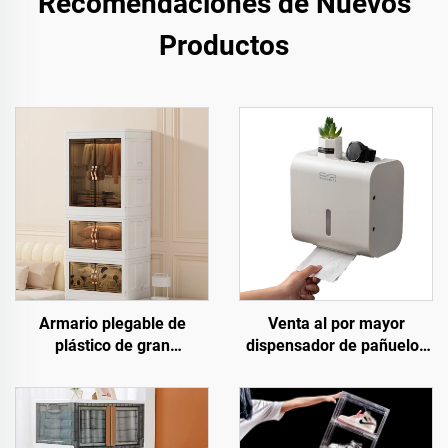
Recomendaciones de Nuevos
Productos
Armario plegable de
Venta al por mayor
plástico de gran
dispensador de pañuelos
capacidad, forma
de plástico caja de
rectangular, caja
almacenamiento
contenedora para ropa y
instalación sin
bocadillos, solución de
perforaciones soporte de