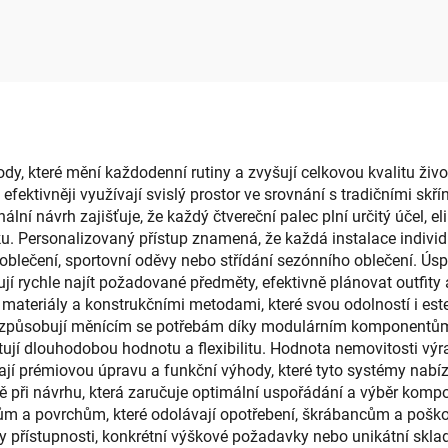
lníkového tvaru se
plastová krabice
atelným sklápěcím
uskladnění lahví
vedením, skládací
dětské stravování
élníková krabice
stojan, pro kuchy
obývací poko
hody, které mění každodenní rutiny a zvyšují celkovou kvalitu ži
efektivněji využívají svislý prostor ve srovnání s tradičními sk
ní návrh zajišťuje, že každý čtvereční palec plní určitý účel, el
u. Personalizovaný přístup znamená, že každá instalace individu
í oblečení, sportovní oděvy nebo střídání sezónního oblečení. Ú
 rychle najít požadované předměty, efektivně plánovat outfit
i materiály a konstrukčními metodami, které svou odolností i e
přizpůsobují měnícím se potřebám díky modulárním komponentům, 
tují dlouhodobou hodnotu a flexibilitu. Hodnota nemovitosti vý
jí prémiovou úpravu a funkční výhody, které tyto systémy nabíze
 při návrhu, která zaručuje optimální uspořádání a výběr kompo
lům a povrchům, které odolávají opotřebení, škrábancům a poško
eby přístupnosti, konkrétní výškové požadavky nebo unikátní skl