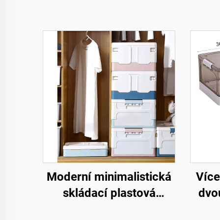
Moderní minimalistická
Více
skládací plastová
dvo
krabice obdélníkového
p