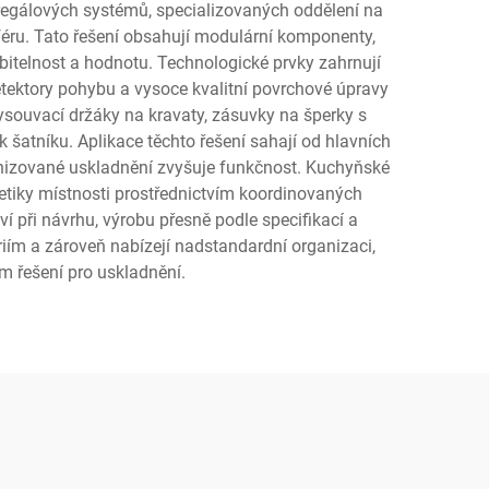
 regálových systémů, specializovaných oddělení na
osféru. Tato řešení obsahují modulární komponenty,
bitelnost a hodnotu. Technologické prvky zahrnují
tektory pohybu a vysoce kvalitní povrchové úpravy
 vysouvací držáky na kravaty, zásuvky na šperky s
 šatníku. Aplikace těchto řešení sahají od hlavních
ganizované uskladnění zvyšuje funkčnost. Kuchyňské
tetiky místnosti prostřednictvím koordinovaných
í při návrhu, výrobu přesně podle specifikací a
ím a zároveň nabízejí nadstandardní organizaci,
m řešení pro uskladnění.