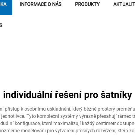
NKA
INFORMACE O NÁS
PRODUKTY
AKTUALI
S
individuální řešení pro šatníky
ní přístup k osobnímu uskladnění, který běžné prostory proměňu
ednotlivce. Tyto komplexní systémy výrazně přesahují rámec trad
ividuální konfigurace, které maximalizují každý centimetr dost
jrozměrné modelování pro vytváření přesných rozvržení, která zo