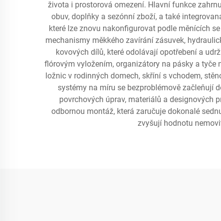
života i prostorová omezení. Hlavní funkce zahrn
obuv, doplňky a sezónní zboží, a také integrovaná
které lze znovu nakonfigurovat podle měnících se
mechanismy měkkého zavírání zásuvek, hydraulické
kovových dílů, které odolávají opotřebení a udrž
flórovým vyložením, organizátory na pásky a tyče n
ložnic v rodinných domech, skříní s vchodem, stěn
systémy na míru se bezproblémově začleňují do 
povrchových úprav, materiálů a designových prv
odbornou montáž, která zaručuje dokonalé sednu
zvyšují hodnotu nemovit