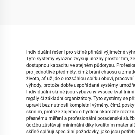
tvaru se střechou,
obdé
skládací organizér pro
sním
úpravu kanceláře
pro
obd
Individuální řešení pro skříně přináší výjimečné vý
Tyto systémy výrazně zvyšují úložný prostor tím, že 
dostupnou kapacitu ve stejném půdorysu. Profesionál
pro jednotlivé předměty, čímž brání chaosu a zmatk
života, ať už jde o rozsáhlou sbírku obuvi, pracovn
výhody, protože dobře uspořádané systémy umožňují
Individuální skříně jsou vybaveny vysoce kvalitním
regály či základní organizátory. Tyto systémy se 
upravit bez nutnosti kompletní výměny, čímž posky
skříním, protože zájemci o bydlení okamžitě rozezna
přesnému měření a profesionální poradenské službě
údržbu zůstávají minimální díky kvalitním materiá
skříně splňují speciální požadavky, jako jsou potř