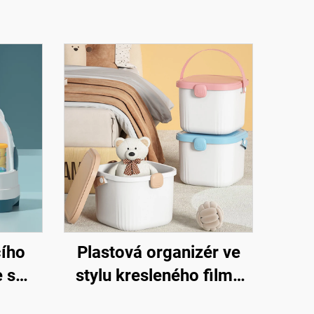
cího
Plastová organizér ve
e s
stylu kresleného filmu
ou,
pro uskladnění dětských