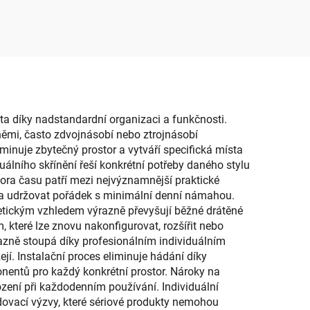
 na
hraček Praktický úložný
 pro
kbelík jako nádoba na
, typ
drobnosti do ložnice pro
ni a
miminko
j
vota díky nadstandardní organizaci a funkčnosti.
říněmi, často zdvojnásobí nebo ztrojnásobí
iminuje zbytečný prostor a vytváří specifická místa
álního skřínění řeší konkrétní potřeby daného stylu
spora času patří mezi nejvýznamnější praktické
y a udržovat pořádek s minimální denní námahou.
stetickým vzhledem výrazně převyšují běžné drátěné
které lze znovu nakonfigurovat, rozšířit nebo
razně stoupá díky profesionálním individuálním
jí. Instalační proces eliminuje hádání díky
nentů pro každý konkrétní prostor. Nároky na
zení při každodenním používání. Individuální
adovací výzvy, které sériové produkty nemohou