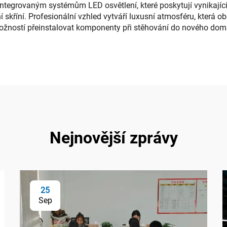
 integrovaným systémům LED osvětlení, které poskytují vynikajíc
ní skříní. Profesionální vzhled vytváří luxusní atmosféru, která 
možností přeinstalovat komponenty při stěhování do nového dom
Nejnovější zprávy
25
Sep