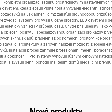
ují kompletní organizaci šatníku prostřednictvím nastavitelných
 osvětlení, která zlepšují viditelnost a vytvářejí elegantní atm
 požadavků na uskladnění, čímž zajišťují dlouhodobou přizpůso
 zvedací systémy pro vyšší úložné prostory, LED osvětlení s de
ují estetický vzhled i v průběhu času. Chytré příslušenství jako
a oblečení poskytují specializovanou organizaci pro každý prvek
ových skříní, skladů, prádelen až po komerční prostory, kde or
stávající architektury a zároveň nabízejí možnosti zlepšení es
ků. Instalační proces zahrnuje profesionální měření, poradenstv
tí a dokončení. Tyto systémy vyhovují různým cenovým kategori
osti a zvyšují denní pohodlí majitelům domů hledajícím premiu
Nové produkty