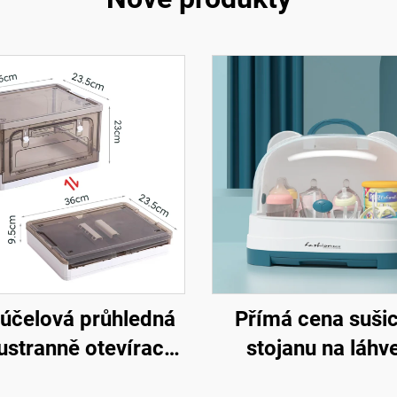
účelová průhledná
Přímá cena suši
ustranně otevírací
stojanu na láhv
lastová skříňka
odtokovou desk