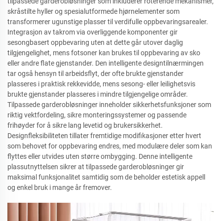
tilpassede garderobløsninger som inkluderer roterende mekanismer,
skråstilte hyller og spesialutformede hjørnelementer som
transformerer ugunstige plasser til verdifulle oppbevaringsarealer.
Integrasjon av takrom via overliggende komponenter gir
sesongbasert oppbevaring uten at dette går utover daglig
tilgjengelighet, mens fotsoner kan brukes til oppbevaring av sko
eller andre flate gjenstander. Den intelligente designtilnærmingen
tar også hensyn til arbeidsflyt, der ofte brukte gjenstander
plasseres i praktisk rekkevidde, mens sesong- eller leilighetsvis
brukte gjenstander plasseres i mindre tilgjengelige områder.
Tilpassede garderobløsninger inneholder sikkerhetsfunksjoner som
riktig vektfordeling, sikre monteringssystemer og passende
frihøyder for å sikre lang levetid og brukersikkerhet.
Designfleksibiliteten tillater fremtidige modifikasjoner etter hvert
som behovet for oppbevaring endres, med modulære deler som kan
flyttes eller utvides uten større ombygging. Denne intelligente
plassutnyttelsen sikrer at tilpassede garderobløsninger gir
maksimal funksjonalitet samtidig som de beholder estetisk appell
og enkel bruk i mange år fremover.