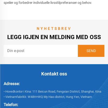
speiler og forbedrer individuelle livsstilpreferanser og behov.
NYHETSBREV
LEGG IGJEN EN MELDING MED OSS
Kontakt oss
Adresse:
• Hovedkontor i Kina: 111 Beicun Road, Fengxian District, Shanghai, Kina
• Vietnamfabrikk: W48H+WQ My Hao-district, Hung Yen, Vietnam
Telefon: