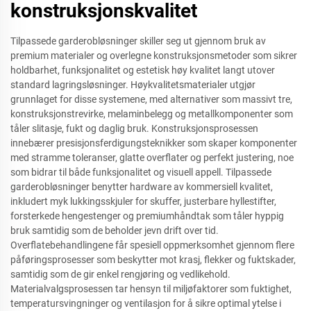
konstruksjonskvalitet
Tilpassede garderobløsninger skiller seg ut gjennom bruk av
premium materialer og overlegne konstruksjonsmetoder som sikrer
holdbarhet, funksjonalitet og estetisk høy kvalitet langt utover
standard lagringsløsninger. Høykvalitetsmaterialer utgjør
grunnlaget for disse systemene, med alternativer som massivt tre,
konstruksjonstrevirke, melaminbelegg og metallkomponenter som
tåler slitasje, fukt og daglig bruk. Konstruksjonsprosessen
innebærer presisjonsferdigungsteknikker som skaper komponenter
med stramme toleranser, glatte overflater og perfekt justering, noe
som bidrar til både funksjonalitet og visuell appell. Tilpassede
garderobløsninger benytter hardware av kommersiell kvalitet,
inkludert myk lukkingsskjuler for skuffer, justerbare hyllestifter,
forsterkede hengestenger og premiumhåndtak som tåler hyppig
bruk samtidig som de beholder jevn drift over tid.
Overflatebehandlingene får spesiell oppmerksomhet gjennom flere
påføringsprosesser som beskytter mot krasj, flekker og fuktskader,
samtidig som de gir enkel rengjøring og vedlikehold.
Materialvalgsprosessen tar hensyn til miljøfaktorer som fuktighet,
temperatursvingninger og ventilasjon for å sikre optimal ytelse i