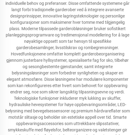
individuelle behov og preferanser. Disse omfattende systemene går
langt forbi tradisjonelle garderober ved å integrere avanserte
designprinsipper, innovative lagringsteknologier og personlige
konfigurasjoner som maksimerer hver tomme med tilgjengelig
plass. Moderne tilpassede garderobløsninger bruker sofistikert
planleggingsprogramvare og tredimensjonal modellering for å lage
nøyaktige oppsett som tar hensyn til spesifikke
garderobesamlinger, livsstilskrav og rombegrensninger.
Hovedfunksjonene omfatter komplett garderobeorganisering
gjennom justerbare hyllsystemer, spesialiserte fag for sko, tilbehør
og sesongbestemte gjenstander, samt integrerte
belysningsløsninger som forbedrer synligheten og skaper en
elegant atmosfære. Disse løsningene har modulære komponenter
som kan rekonfigureres etter hvert som behovet for oppbevaring
endrer seg, noe som sikrer langsiktig tilpasningsevne og verdi.
Teknologiske funksjoner inkluderer myk lukking av skuffer,
hydrauliske hevesystemer for høye oppbevaringsområder, LED-
belysning med bevegelsessensorer og premium hårdvareflater som
motstår slitasje og beholder sin estetiske appell over tid. Smarte
oppbevaringsaccessories som uttrekkbare slipsstativer,
smykkeskuffe med fløyelsfor, belteorganizere og valetstenger gir