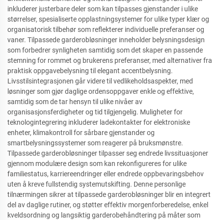
inkluderer justerbare deler som kan tilpasses gjenstander i ulike
størrelser, spesialiserte opplastningsystemer for ulike typer klær og
organisatorisk tilbehør som reflekterer individuelle preferanser og
vaner. Tilpassede garderobløsninger inneholder belysningsdesign
som forbedrer synligheten samtidig som det skaper en passende
stemning for rommet og brukerens preferanser, med alternativer fra
praktisk oppgavebelysning til elegant accentbelysning.
Livsstilsintegrasjonen går videre til vedlikeholdsaspekter, med
løsninger som gjør daglige ordensoppgaver enkle og effektive,
samtidig som de tar hensyn til ulike nivåer av
organisasjonsferdigheter og tid tilgjengelig. Muligheter for
teknologintegrering inkluderer ladekontakter for elektroniske
enheter, klimakontroll for sårbare gjenstander og
smartbelysningssystemer som reagerer på bruksmønstre.
Tilpassede garderobløsninger tilpasser seg endrede livssituasjoner
gjennom modulære design som kan rekonfigureres for ulike
familiestatus, karriereendringer eller endrede oppbevaringsbehov
uten å kreve fullstendig systemutskifting. Denne personlige
tilnærmingen sikrer at tilpassede garderobløsninger blir en integrert
del av daglige rutiner, og støtter effektiv morgenforberedelse, enkel
kveldsordning og langsiktig garderobehåndtering på måter som