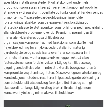
spesifikke installasjonssteder. Kvalitetskontroll under hele
produksjonsprosessen sikrer at hver enkelt komponent oppfyller
strenge krav til passform, overflate og funksjonalitet før den sendes
til montering. Tilpassede garderobløsninger inneholder
forsterkningsteknikker som bakpaneler, tversforstiving og
strategisk plasserte støttepunkter som forhindrer nedheng, vridning
eller strukturelle problemer over tid. Premiumtilnærmingen til
materialer videreføres også til tilbehør og
organisasjonskomponenter, med funksjoner som skuffe med
fløyelsbekledning for smykker, cederdetaljer for naturlig
dyrebeskyttelse og spesialiserte overflater som passer inn i
rommets interiør. Monteringsteknikker legger vekt på sikre
festesystemer som fordeler vekten riktig og kan tilpasse seg
bygningsnedsettelse eller mindre strukturelle bevegelser uten å
kompromittere systemintegriteten. Disse overlegne materialene og
konstruksjonsmetodene resulterer i tilpassede garderobløsninger
som beholder sitt utseende og funksjonalitet i tiår, og som gir
ekstraordinær langsiktig verdi og brukertilfredshet gjennom
konsekvent ytelse og minimale vedlikeholdskrav.