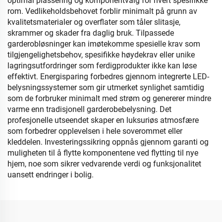
optimal plassering og komponentvalg for hvert spesifikke
rom. Vedlikeholdsbehovet forblir minimalt på grunn av
kvalitetsmaterialer og overflater som tåler slitasje,
skrammer og skader fra daglig bruk. Tilpassede
garderobløsninger kan imøtekomme spesielle krav som
tilgjengelighetsbehov, spesifikke høydekrav eller unike
lagringsutfordringer som ferdigprodukter ikke kan løse
effektivt. Energisparing forbedres gjennom integrerte LED-
belysningssystemer som gir utmerket synlighet samtidig
som de forbruker minimalt med strøm og genererer mindre
varme enn tradisjonell garderobebelysning. Det
profesjonelle utseendet skaper en luksuriøs atmosfære
som forbedrer opplevelsen i hele soverommet eller
kleddelen. Investeringssikring oppnås gjennom garanti og
muligheten til å flytte komponentene ved flytting til nye
hjem, noe som sikrer vedvarende verdi og funksjonalitet
uansett endringer i bolig.