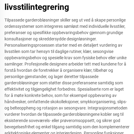
livsstilintegrering
Tilpassede garderobløsninger skiller seg ut ved å skape personlige
ordenssystemer som integreres sømløst med individuelle livsstiler,
preferanser og spesifikke oppbevaringsbehov gjennom grundige
konsultasjoner og skreddersydde designløsninger.
Personaliseringsprosessen starter med en detaljert vurdering av
livsstilen som tar hensyn til daglige rutiner, klær, sesongvise
oppbevaringsbehov og spesielle krav som fysiske behov eller unike
samlinger. Profesjonelle designere arbeider tett med kundene for å
forstå hvordan de foretrekker å organisere klær, tilbehør og
personlige gjenstander, og lager deretter tilpassede
garderobløsninger som støtter disse preferansene samtidig som
effektivitet og tilgjengelighet forbedres. Spesialiserte rom er laget
for å møte konkrete behov, som for eksempel oppbevaring av
håndvesker, omfattende skokolleksjoner, smykkorganisering, slips-
og belteoppheng og rotasjon av sesongvare. Integrasjonsmetoden
vurderer hvordan de tilpassede garderobløsningene kobler seg til
eksisterende soveværels- eller prøveromsoppsett, og sikrer god
bevegelsesfrihet og enkel tilgang samtidig som den komplementerer
arkitektoniske elementer og interiørdesign. Personlige funksjoner