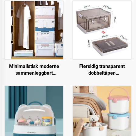
Minimalistisk moderne
Flersidig transparent
sammenleggbart
dobbeltåpen
plastoppbevaringskasse
plastopbevaringsboks
rektangulær brettbar
rektangulær avtagbar
organiserer med lokk til
sammenleggbart camping
kontorordning
brettbar rektangulær boks