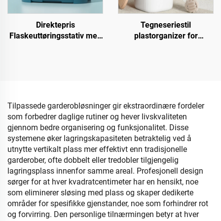
Direktepris
Tegneseriestil
Flaskeuttøringsstativ med
plastorganizer for
Avløpsbrett Plastisk
oppbevaring av leker
Oppbevaringsboks for
Praktisk
Babyflasker Stående Type
oppbevaringsbøtte som
til Kjøkken og Stue
soveværelsers
behovsbehånding for baby
Tilpassede garderobløsninger gir ekstraordinære fordeler
som forbedrer daglige rutiner og hever livskvaliteten
gjennom bedre organisering og funksjonalitet. Disse
systemene øker lagringskapasiteten betraktelig ved å
utnytte vertikalt plass mer effektivt enn tradisjonelle
garderober, ofte dobbelt eller tredobler tilgjengelig
lagringsplass innenfor samme areal. Profesjonell design
sørger for at hver kvadratcentimeter har en hensikt, noe
som eliminerer sløsing med plass og skaper dedikerte
områder for spesifikke gjenstander, noe som forhindrer rot
og forvirring. Den personlige tilnærmingen betyr at hver