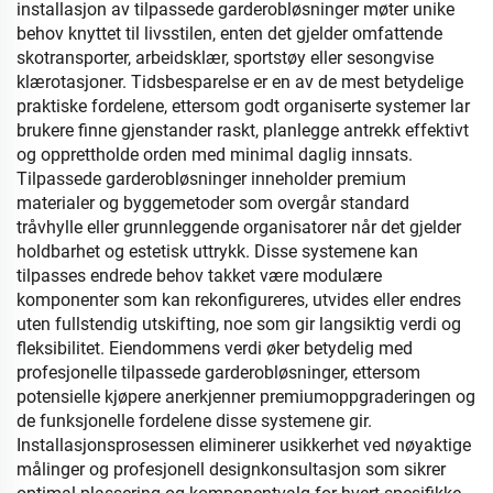
installasjon av tilpassede garderobløsninger møter unike
behov knyttet til livsstilen, enten det gjelder omfattende
skotransporter, arbeidsklær, sportstøy eller sesongvise
klærotasjoner. Tidsbesparelse er en av de mest betydelige
praktiske fordelene, ettersom godt organiserte systemer lar
brukere finne gjenstander raskt, planlegge antrekk effektivt
og opprettholde orden med minimal daglig innsats.
Tilpassede garderobløsninger inneholder premium
materialer og byggemetoder som overgår standard
tråvhylle eller grunnleggende organisatorer når det gjelder
holdbarhet og estetisk uttrykk. Disse systemene kan
tilpasses endrede behov takket være modulære
komponenter som kan rekonfigureres, utvides eller endres
uten fullstendig utskifting, noe som gir langsiktig verdi og
fleksibilitet. Eiendommens verdi øker betydelig med
profesjonelle tilpassede garderobløsninger, ettersom
potensielle kjøpere anerkjenner premiumoppgraderingen og
de funksjonelle fordelene disse systemene gir.
Installasjonsprosessen eliminerer usikkerhet ved nøyaktige
målinger og profesjonell designkonsultasjon som sikrer