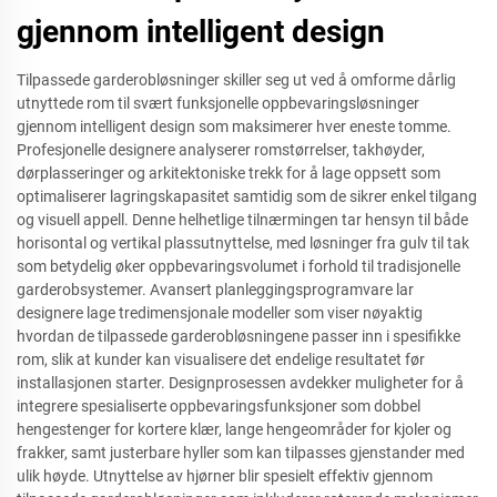
gjennom intelligent design
Tilpassede garderobløsninger skiller seg ut ved å omforme dårlig
utnyttede rom til svært funksjonelle oppbevaringsløsninger
gjennom intelligent design som maksimerer hver eneste tomme.
Profesjonelle designere analyserer romstørrelser, takhøyder,
dørplasseringer og arkitektoniske trekk for å lage oppsett som
optimaliserer lagringskapasitet samtidig som de sikrer enkel tilgang
og visuell appell. Denne helhetlige tilnærmingen tar hensyn til både
horisontal og vertikal plassutnyttelse, med løsninger fra gulv til tak
som betydelig øker oppbevaringsvolumet i forhold til tradisjonelle
garderobsystemer. Avansert planleggingsprogramvare lar
designere lage tredimensjonale modeller som viser nøyaktig
hvordan de tilpassede garderobløsningene passer inn i spesifikke
rom, slik at kunder kan visualisere det endelige resultatet før
installasjonen starter. Designprosessen avdekker muligheter for å
integrere spesialiserte oppbevaringsfunksjoner som dobbel
hengestenger for kortere klær, lange hengeområder for kjoler og
frakker, samt justerbare hyller som kan tilpasses gjenstander med
ulik høyde. Utnyttelse av hjørner blir spesielt effektiv gjennom