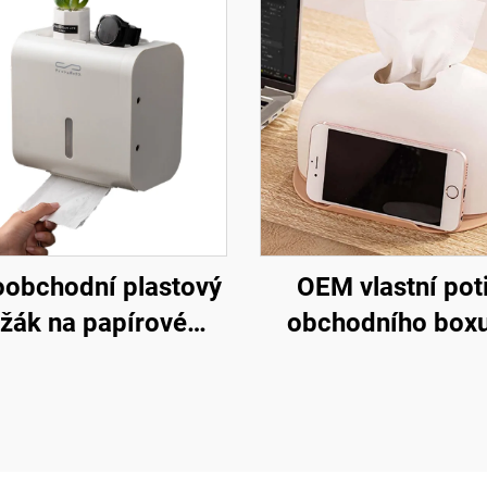
oobchodní plastový
OEM vlastní pot
žák na papírové
obchodního boxu
brousky, úložná
kapesníky, plast
rabice, bez děr,
stolní krabice na p
ontáž, držák na
držákem na mobi
oaletní papír do
telefon, velkoob