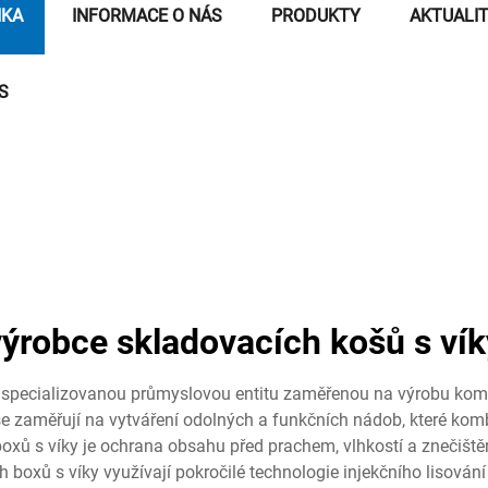
NKA
INFORMACE O NÁS
PRODUKTY
AKTUALI
S
výrobce skladovacích košů s vík
e specializovanou průmyslovou entitu zaměřenou na výrobu komp
se zaměřují na vytváření odolných a funkčních nádob, které ko
oxů s víky je ochrana obsahu před prachem, vlhkostí a znečištění
oxů s víky využívají pokročilé technologie injekčního lisování a