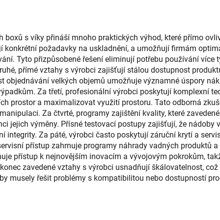
koupelny
xů s víky přináší mnoho praktických výhod, které přímo ovlivňu
ují konkrétní požadavky na uskladnění, a umožňují firmám optim
ní. Tyto přizpůsobené řešení eliminují potřebu používání více t
uhé, přímé vztahy s výrobci zajišťují stálou dostupnost produk
 objednávání velkých objemů umožňuje významné úspory náklad
padkům. Za třetí, profesionální výrobci poskytují komplexní te
 prostor a maximalizovat využití prostoru. Tato odborná zkušeno
manipulaci. Za čtvrté, programy zajištění kvality, které zaveden
ci jejich výměny. Přísné testovací postupy zajišťují, že nádoby v
í integrity. Za páté, výrobci často poskytují záruční krytí a servi
servisní přístup zahrnuje programy náhrady vadných produktů 
žňuje přístup k nejnovějším inovacím a vývojovým pokrokům, ta
akonec zavedené vztahy s výrobci usnadňují škálovatelnost, což
 by musely řešit problémy s kompatibilitou nebo dostupností pro