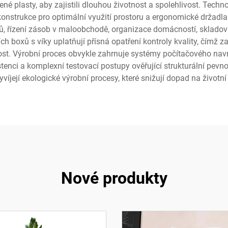
né plasty, aby zajistili dlouhou životnost a spolehlivost. Tech
nstrukce pro optimální využití prostoru a ergonomické držadl
dů, řízení zásob v maloobchodě, organizace domácností, skladov
 boxů s víky uplatňují přísná opatření kontroly kvality, čímž za
t. Výrobní proces obvykle zahrnuje systémy počítačového navr
stenci a komplexní testovací postupy ověřující strukturální pevno
vyvíjejí ekologické výrobní procesy, které snižují dopad na životn
Nové produkty