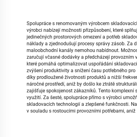
kontejner
Spolupráce s renomovaným výrobcem skladovacích bo
výrobci nabízejí možnosti přizpůsobení, které splň
jedinečných prostorových omezení a potřeb skladová
náklady a zjednodušují procesy správy zásob. Za dr
maloobchodní kanály nemohou nabídnout. Možnost
zaručují včasné dodávky a předcházejí provozním vý
které pomáhá optimalizovat uspořádání skladovacích
zvýšení produktivity a snížení času potřebného pro 
díky prodloužené životnosti produktů a nižší frekven
náročné prostředí, aniž by došlo ke ztrátě strukturáln
zajišťuje spokojenost zákazníků. Tento komplexní 
využití. Za šesté, spolupráce přímo s výrobci umo
skladovacích technologií a zlepšené funkčnosti. N
v souladu s rostoucími provozními potřebami, aniž