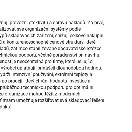
toaletní papír
jí provozní efektivitu a správu nákladů. Za prvé,
alizovat své organizační systémy podle
ypů skladovacích zařízení, snižují celkové nákupní
tů a konkurenceschopné cenové struktury, které
ů, zatímco stabilizované dodavatelské řetězce
chnickou podporu, včetně poradenství při návrhu,
st je neocenitelná pro firmy, které usilují o
é výrobci uplatňují, přinášejí dlouhodobou hodnotu
ydrží intenzivní používání, extrémní teploty a
s po prodeji, který chrání hodnotu investice a
a průběžnou technickou podporu pro optimální
kže organizace mohou těžit z moderních
 firmám umožňuje rozšiřovat svá skladovací řešení
duktů.