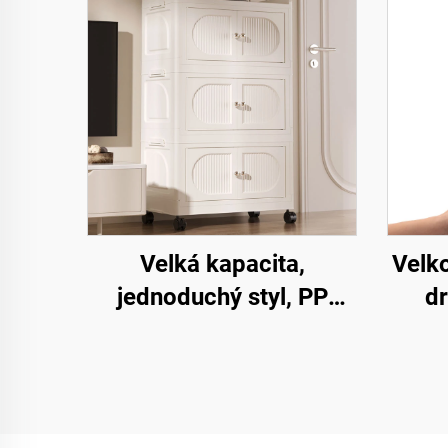
Velká kapacita,
Velk
jednoduchý styl, PP
dr
plastová dvoudveřová
u
skříň, obdélníkový tvar,
k
skládací, pohyblivý
m
otevřený domácí úložný
t