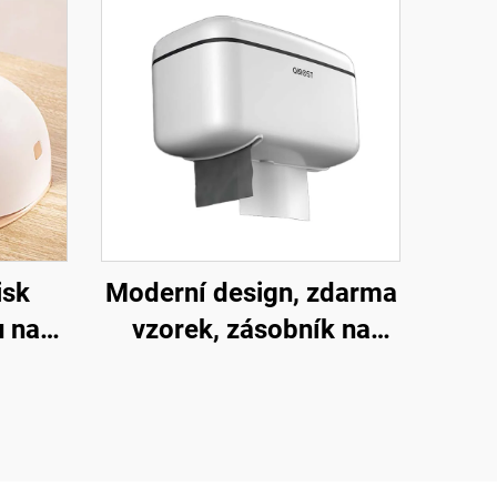
isk
Moderní design, zdarma
 na
vzorek, zásobník na
ové
toaletní papír s držákem
apír s
na stěnu do koupelny,
lní
vodotěsný, multifunkční
chod
plastový držák na