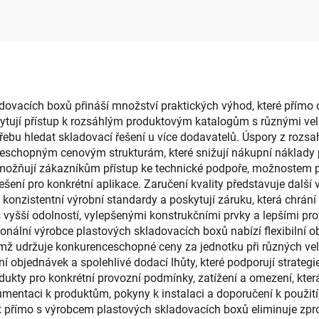
dnoduchá domácí
uskladnění lahví
astová krabice na
dětské stravování
ubrousky
stojan, pro kuchy
obývací poko
vacích boxů přináší množství praktických výhod, které přímo ov
poskytují přístup k rozsáhlým produktovým katalogům s různými v
řebu hledat skladovací řešení u více dodavatelů. Úspory z rozsa
schopným cenovým strukturám, které snižují nákupní náklady př
možňují zákazníkům přístup ke technické podpoře, možnostem 
 řešení pro konkrétní aplikace. Zaručení kvality představuje da
 konzistentní výrobní standardy a poskytují záruku, která chrán
vyšší odolností, vylepšenými konstrukčními prvky a lepšími pro
nální výrobce plastových skladovacích boxů nabízí flexibilní o
udržuje konkurenceschopné ceny za jednotku při různých velik
 objednávek a spolehlivé dodací lhůty, které podporují strategie
ukty pro konkrétní provozní podmínky, zatížení a omezení, kte
entaci k produktům, pokyny k instalaci a doporučení k použití
 přímo s výrobcem plastových skladovacích boxů eliminuje zpros