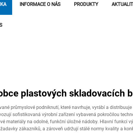
NKA
INFORMACE O NÁS
PRODUKTY
AKTUALI
S
obce plastových skladovacích 
ané průmyslové podniknutí, které navrhuje, vyrábí a distribuuje
vozují sofistikovaná výrobní zařízení vybavená pokročilou techno
vé materiály na odolné, funkční úložné nádoby. Hlavní funkcí výr
požadavky zákazníků, a zároveň udržují stálé normy kvality a ko