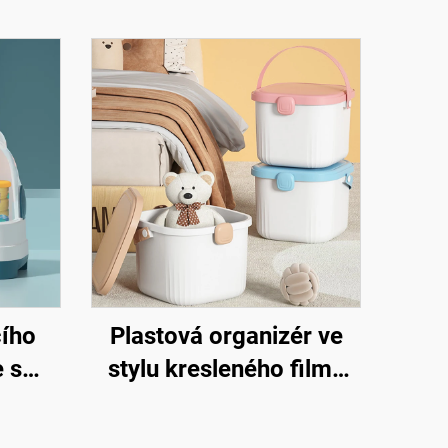
cího
Plastová organizér ve
e s
stylu kresleného filmu
ou,
pro uskladnění dětských
 na
hraček Praktický úložný