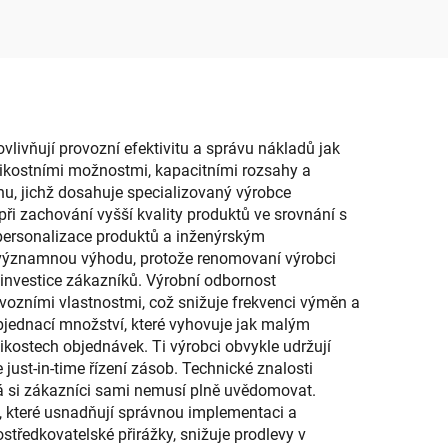
 pro
kbelík jako nádoba na
, typ
drobnosti do ložnice pro
ni a
miminko
j
livňují provozní efektivitu a správu nákladů jak
elikostními možnostmi, kapacitními rozsahy a
hu, jichž dosahuje specializovaný výrobce
i zachování vyšší kvality produktů ve srovnání s
personalizace produktů a inženýrským
lší významnou výhodu, protože renomovaní výrobci
í investice zákazníků. Výrobní odbornost
vozními vlastnostmi, což snižuje frekvenci výměn a
bjednací množství, které vyhovuje jak malým
ostech objednávek. Ti výrobci obvykle udržují
 just-in-time řízení zásob. Technické znalosti
rá si zákazníci sami nemusí plně uvědomovat.
, které usnadňují správnou implementaci a
tředkovatelské přirážky, snižuje prodlevy v