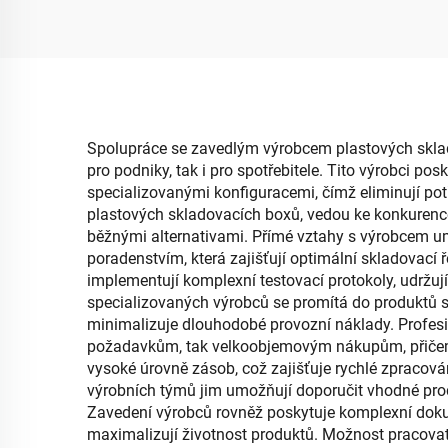
oblečení a svačin, řešení
je
pro uskladnění s
pl
vysokou kapacitou
Spolupráce se zavedlým výrobcem plastových sklado
pro podniky, tak i pro spotřebitele. Tito výrobci 
specializovanými konfiguracemi, čímž eliminují pot
plastových skladovacích boxů, vedou ke konkurence
běžnými alternativami. Přímé vztahy s výrobcem u
poradenstvím, která zajišťují optimální skladovací
implementují komplexní testovací protokoly, udržují
specializovaných výrobců se promítá do produktů s 
minimalizuje dlouhodobé provozní náklady. Profesio
požadavkům, tak velkoobjemovým nákupům, přičemž 
vysoké úrovně zásob, což zajišťuje rychlé zpracování
výrobních týmů jim umožňují doporučit vhodné prod
Zavedení výrobců rovněž poskytuje komplexní dokum
maximalizují životnost produktů. Možnost pracovat