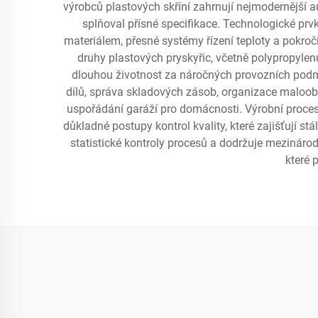
výrobců plastových skříní zahrnují nejmodernější a
splňoval přísné specifikace. Technologické pr
materiálem, přesné systémy řízení teploty a pokroči
druhy plastových pryskyřic, včetně polypropylen
dlouhou životnost za náročných provozních podmí
dílů, správa skladových zásob, organizace maloobc
uspořádání garáží pro domácnosti. Výrobní proces 
důkladné postupy kontrol kvality, které zajišťují 
statistické kontroly procesů a dodržuje mezinárod
které 