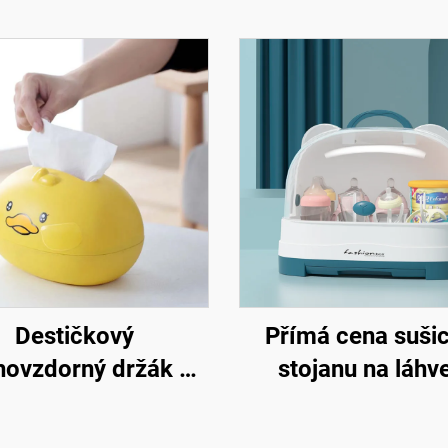
Destičkový
Přímá cena suši
hovzdorný držák na
stojanu na láhv
u krabici ve tvaru
odtokovou desk
luté kachničky,
plastová krabice