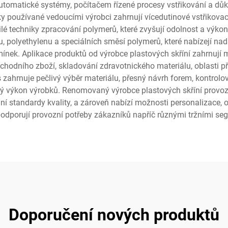
utomatické systémy, počítačem řízené procesy vstřikování a důkl
vky používané vedoucími výrobci zahrnují vícedutinové vstřikova
lé techniky zpracování polymerů, které zvyšují odolnost a výkon
u, polyethylenu a speciálních směsí polymerů, které nabízejí na
nek. Aplikace produktů od výrobce plastových skříní zahrnují 
hodního zboží, skladování zdravotnického materiálu, oblasti p
zahrnuje pečlivý výběr materiálu, přesný návrh forem, kontrolov
stálý výkon výrobků. Renomovaný výrobce plastových skříní provo
ní standardy kvality, a zároveň nabízí možnosti personalizace, ob
podporují provozní potřeby zákazníků napříč různými tržními se
Doporučení nových produktů