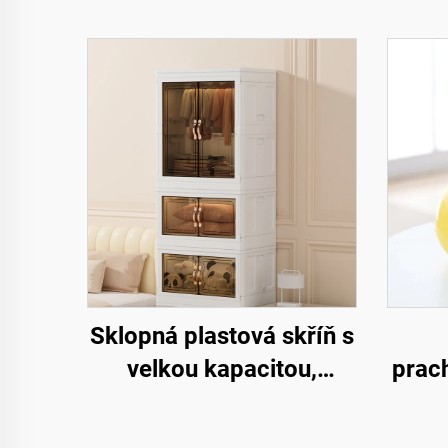
Sklopná plastová skříň s
velkou kapacitou,
prac
obdélníkový tvar,
malo
krabice na uskladnění
ž