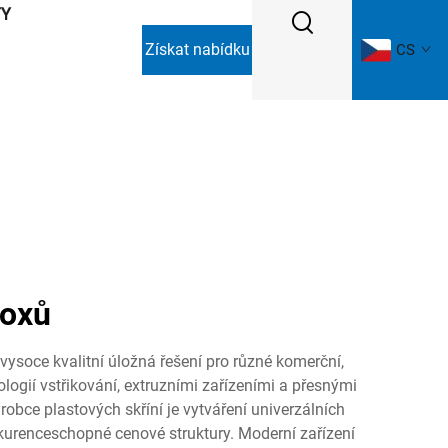
TY
Získat nabídku
CS
boxů
 vysoce kvalitní úložná řešení pro různé komerční,
logií vstřikování, extruzními zařízeními a přesnými
obce plastových skříní je vytváření univerzálních
nkurenceschopné cenové struktury. Moderní zařízení