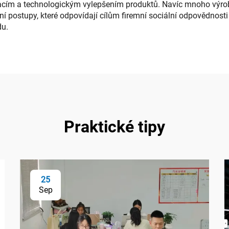
acím a technologickým vylepšením produktů. Navíc mnoho výrobc
 postupy, které odpovídají cílům firemní sociální odpovědnosti 
du.
Praktické tipy
25
Sep