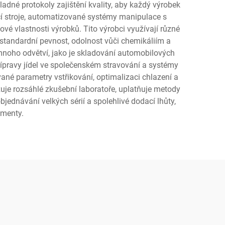
adné protokoly zajištění kvality, aby každý výrobek
cí stroje, automatizované systémy manipulace s
ové vlastnosti výrobků. Tito výrobci využívají různé
dstandardní pevnost, odolnost vůči chemikáliím a
mnoho odvětví, jako je skladování automobilových
řípravy jídel ve společenském stravování a systémy
ané parametry vstřikování, optimalizaci chlazení a
zuje rozsáhlé zkušební laboratoře, uplatňuje metody
jednávání velkých sérií a spolehlivé dodací lhůty,
gmenty.