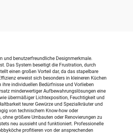
Taschentuchbox
tuch-
Kunststoffabdeckung für
ter,
Esstisch geeignet für
Toiletten
hbox
r,
en und benutzerfreundliche Designmerkmale.
t. Das System beseitigt die Frustration, durch
t einen großen Vorteil dar, da das stapelbare
Effizienz erweist sich besonders in kleineren Küchen
 ihre individuellen Bedürfnisse und Vorlieben
 Ersatz minderwertiger Aufbewahrungslösungen eine
wie übermäßiger Lichtexposition, Feuchtigkeit und
ltbarkeit teurer Gewürze und Spezialkräuter und
hängig von technischem Know-how oder
an, ohne größere Umbauten oder Renovierungen zu
tets neu aussieht und funktioniert. Professionelle
Hobbyköche profitieren von der ansprechenden