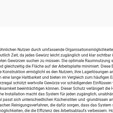
Schuh-
bedruckter
ewahrungsbox aus
Geschäftstaschen
tstoff, faltbar, mit
Box Serviettenhal
urftür vorne, zur
Plastik-
nung von Schuhen
Tischtaschentuc
mit Handyhalte
Großhandel
wöhnlichen Nutzen durch umfassende Organisationsmöglichkeit
ch Zeit, da jedes Gewürz leicht zugänglich und klar sichtbar is
ten Gewürzen suchen zu müssen. Die optimale Raumnutzung stell
 gleichzeitig die Fläche auf der Arbeitsplatte minimiert. Diese 
re Konstruktion ermöglicht es den Nutzern, ihre Lagerlösungen an
n eine lange Haltbarkeit und bieten im Vergleich zum häufigen
rzregal schützt wertvolle Gewürze vor schädigenden Einflüssen 
mkeit beeinträchtigen können. Dieser Schutz verlängert die Ha
ache Installation macht das System für jeden zugänglich, unab
l passt sich unterschiedlichen Küchenstilen und -grundrissen 
fachen Reinigungsverfahren, die dafür sorgen, dass das System s
glichkeiten, die die Effizienz des Arbeitsablaufs verbessern. 