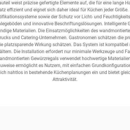
uteil weist präzise gefertigte Elemente auf, die für eine lange H
tz effizient und eignet sich daher ideal für Küchen jeder Größe
ifikationssysteme sowie der Schutz vor Licht- und Feuchtigke
legeböden und innovative Beschriftungslösungen. Intelligente G
dige Materialien. Die Einsatzmöglichkeiten des wandmontierte
dtrucks und Catering-Unternehmen. Gastronomen schätzen die pr
ie platzsparende Wirkung schätzen. Das System ist kompatibel 
tern. Die Installation erfordert nur minimale Werkzeuge und Fac
wandmontierten Gewürzregals verwendet hochwertige Materialien,
uweise ermöglicht es Nutzern, mit einfachen Grundkonfigurati
 nahtlos in bestehende Küchenplanungen ein und bietet gleichze
Attraktivität.