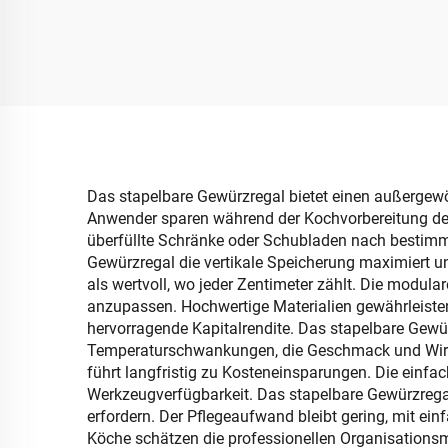
Aufbewahrungsbox,
bohrfreie Montage,
Aufb
Badezimmer-
Kuns
Papierhalter
Abw
Ord
Das stapelbare Gewürzregal bietet einen außerge
Anwender sparen während der Kochvorbereitung deutli
überfüllte Schränke oder Schubladen nach bestimm
Gewürzregal die vertikale Speicherung maximiert und
als wertvoll, wo jeder Zentimeter zählt. Die modula
anzupassen. Hochwertige Materialien gewährleiste
hervorragende Kapitalrendite. Das stapelbare Gewü
Temperaturschwankungen, die Geschmack und Wirksa
führt langfristig zu Kosteneinsparungen. Die einf
Werkzeugverfügbarkeit. Das stapelbare Gewürzrega
erfordern. Der Pflegeaufwand bleibt gering, mit ein
Köche schätzen die professionellen Organisationsmö